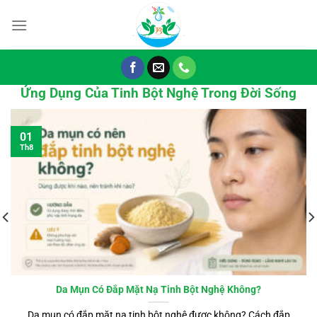
Chuyển
đến
nội
dung
Ứng Dụng Của Tinh Bột Nghệ Trong Đời Sống
01
Th8
Da Mụn Có Đắp Mặt Nạ Tinh Bột Nghệ Không?
Da mụn có đắp mặt nạ tinh bột nghệ được không? Cách đắp