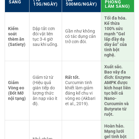
SÀNG
PHÓNG
15G/NGÀY)
500MG/NGÀY)
LÂM SÀNG)
Tối đa hóa.
Kế thừa
Kiểm
Dập tắt cơn
100% sức
Gần như không
soát
đói vặt liên
mạnh “Gel
có tác dụng cản
thèm ăn
tục 3-4 giờ
lấp đầy dạ
trở cơn đói.
(Satiety)
sau khi uống.
dày ảo” của
tinh bột
nghệ.
Xuất sắc.
Bao vây đa
Giảm từ từ
Rất tốt.
đích: Enzyme
Giảm
(Hiệu quả
Curcumin tinh
AMPK được
Vòng eo
gián tiếp do
khiết làm giảm
kích hoạt liên
(Đốt Mỡ
lượng thức
đáng kể chu vi
tục bởi cả
nội tạng)
ăn nạp vào ít
vòng eo (Akbari
Nano-
đi).
et al., 2019).
Curcumin và
Butyrate từ
ruột.
Hoàn hảo.
Mạng lưới
gel tinh bột