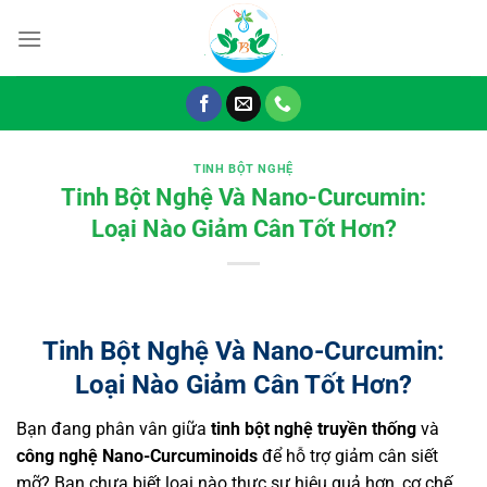
Chuyển
đến
nội
dung
TINH BỘT NGHỆ
Tinh Bột Nghệ Và Nano-Curcumin:
Loại Nào Giảm Cân Tốt Hơn?
Tinh Bột Nghệ Và Nano-Curcumin:
Loại Nào Giảm Cân Tốt Hơn?
Bạn đang phân vân giữa
tinh bột nghệ truyền thống
và
công nghệ Nano-Curcuminoids
để hỗ trợ giảm cân siết
mỡ? Bạn chưa biết loại nào thực sự hiệu quả hơn, cơ chế