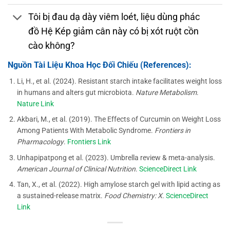
Tôi bị đau dạ dày viêm loét, liệu dùng phác
đồ Hệ Kép giảm cân này có bị xót ruột cồn
cào không?
Nguồn Tài Liệu Khoa Học Đối Chiếu (References):
Li, H., et al. (2024). Resistant starch intake facilitates weight loss
in humans and alters gut microbiota.
Nature Metabolism
.
Nature Link
Akbari, M., et al. (2019). The Effects of Curcumin on Weight Loss
Among Patients With Metabolic Syndrome.
Frontiers in
Pharmacology
.
Frontiers Link
Unhapipatpong et al. (2023). Umbrella review & meta-analysis.
American Journal of Clinical Nutrition
.
ScienceDirect Link
Tan, X., et al. (2022). High amylose starch gel with lipid acting as
a sustained-release matrix.
Food Chemistry: X
.
ScienceDirect
Link