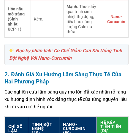
Mạnh.
Thúc đẩy
Hóa nâu
quá trình sinh
mỡ trắng
nhiệt thụ động,
Nano-
(Sinh
Kém.
tiêu hao năng
Curcumin
nhiệt
lượng Calo dư
UCP-1)
thừa.
Đọc kỹ phân tích: Cơ Chế Giảm Cân Khi Uống Tinh
Bột Nghệ Với Nano-Curcumin
2. Đánh Giá Xu Hướng Lâm Sàng Thực Tế Của
Hai Phương Pháp
Các nghiên cứu lâm sàng quy mô lớn đã xác nhận rõ ràng
xu hướng định hình vóc dáng thực tế của từng nguyên liệu
khi đi vào cơ thể người:
HỆ KÉP
TINH BỘT
NANO-
CHỈ SỐ
TIÊN TIẾN
NGHỆ
CURCUMIN
LÂM
(DỰ
(10-
(80-