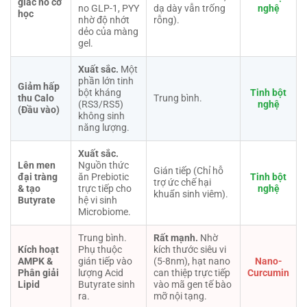
giác no cơ
no GLP-1, PYY
dạ dày vẫn trống
nghệ
học
nhờ độ nhớt
rỗng).
dẻo của màng
gel.
Xuất sắc.
Một
phần lớn tinh
Giảm hấp
bột kháng
Tinh bột
thu Calo
Trung bình.
(RS3/RS5)
nghệ
(Đầu vào)
không sinh
năng lượng.
Xuất sắc.
Lên men
Nguồn thức
Gián tiếp (Chỉ hỗ
đại tràng
ăn Prebiotic
Tinh bột
trợ ức chế hại
& tạo
trực tiếp cho
nghệ
khuẩn sinh viêm).
Butyrate
hệ vi sinh
Microbiome.
Trung bình.
Rất mạnh.
Nhờ
Kích hoạt
Phụ thuộc
kích thước siêu vi
AMPK &
gián tiếp vào
(5-8nm), hạt nano
Nano-
Phân giải
lượng Acid
can thiệp trực tiếp
Curcumin
Lipid
Butyrate sinh
vào mã gen tế bào
ra.
mỡ nội tạng.