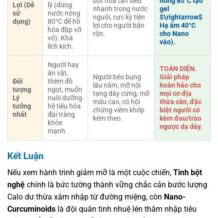
bột hòa tan siêu
nóng 80°C tạo
Lợi (Dễ
lý (dùng
nhanh trong nước
gel
sử
nước nóng
nguội, cực kỳ tiện
$\rightarrow$
dụng)
80°C để hồ
lợi cho người bận
Hạ ấm 40°C
hóa đập vỡ
rộn.
cho Nano
vỏ). Khá
vào).
lích kích.
Người hay
TOÀN DIỆN.
ăn vặt,
Người béo bụng
Giải pháp
Đối
thèm đồ
lâu năm, mỡ nội
hoàn hảo cho
tượng
ngọt, muốn
tạng dày cứng, mỡ
mọi cơ địa
Lý
nuôi dưỡng
máu cao, có hội
thừa cân, đặc
tưởng
hệ tiêu hóa
chứng viêm khớp
biệt người có
nhất
đại tràng
kèm theo.
kèm đau/trào
khỏe
ngược dạ dày.
mạnh.
Kết Luận
Nếu xem hành trình giảm mỡ là một cuộc chiến,
Tinh bột
nghệ
chính là bức tường thành vững chắc cản bước lượng
Calo dư thừa xâm nhập từ đường miệng, còn
Nano-
Curcuminoids
là đội quân tinh nhuệ lén thâm nhập tiêu