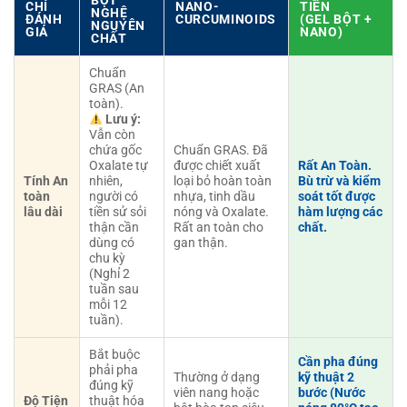
CHÍ
NANO-
TIẾN
NGHỆ
ĐÁNH
CURCUMINOIDS
(GEL BỘT +
NGUYÊN
GIÁ
NANO)
CHẤT
Chuẩn
GRAS (An
toàn).
Lưu ý:
Vẫn còn
chứa gốc
Chuẩn GRAS. Đã
Oxalate tự
được chiết xuất
Rất An Toàn.
Tính An
nhiên,
loại bỏ hoàn toàn
Bù trừ và kiểm
toàn
người có
nhựa, tinh dầu
soát tốt được
lâu dài
tiền sử sỏi
nóng và Oxalate.
hàm lượng các
thận cần
Rất an toàn cho
chất.
dùng có
gan thận.
chu kỳ
(Nghỉ 2
tuần sau
mỗi 12
tuần).
Bắt buộc
Cần pha đúng
phải pha
Thường ở dạng
kỹ thuật 2
đúng kỹ
viên nang hoặc
bước (Nước
Độ Tiện
thuật hóa