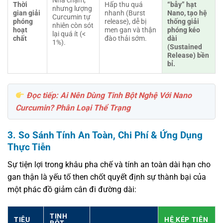
Nhả chậm,
Thời
Hấp thu quá
“bẫy” hạt
nhưng lượng
gian giải
nhanh (Burst
Nano, tạo hệ
Curcumin tự
phóng
release), dễ bị
thống giải
nhiên còn sót
hoạt
men gan và thận
phóng kéo
lại quá ít (<
chất
đào thải sớm.
dài
1%).
(Sustained
Release) bền
bỉ.
Đọc tiếp: Ai Nên Dùng Tinh Bột Nghệ Với Nano
Curcumin? Phân Loại Thể Trạng
3. So Sánh Tính An Toàn, Chi Phí & Ứng Dụng
Thực Tiễn
Sự tiện lợi trong khâu pha chế và tính an toàn dài hạn cho
gan thận là yếu tố then chốt quyết định sự thành bại của
một phác đồ giảm cân đi đường dài:
TINH
TIÊU
HỆ KÉP TIÊN
BỘT