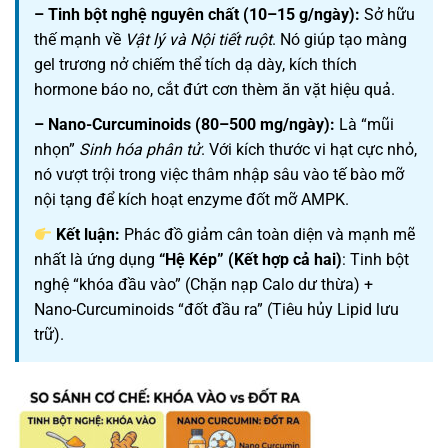
– Tinh bột nghệ nguyên chất (10–15 g/ngày):
Sở hữu
thế mạnh về
Vật lý và Nội tiết ruột
. Nó giúp tạo màng
gel trương nở chiếm thể tích dạ dày, kích thích
hormone báo no, cắt đứt cơn thèm ăn vặt hiệu quả.
– Nano-Curcuminoids (80–500 mg/ngày):
Là “mũi
nhọn”
Sinh hóa phân tử
. Với kích thước vi hạt cực nhỏ,
nó vượt trội trong việc thâm nhập sâu vào tế bào mỡ
nội tạng để kích hoạt enzyme đốt mỡ AMPK.
Kết luận:
Phác đồ giảm cân toàn diện và mạnh mẽ
nhất là ứng dụng
“Hệ Kép” (Kết hợp cả hai)
: Tinh bột
nghệ “khóa đầu vào” (Chặn nạp Calo dư thừa) +
Nano-Curcuminoids “đốt đầu ra” (Tiêu hủy Lipid lưu
trữ).