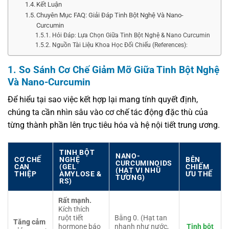
Kết Luận
Chuyên Mục FAQ: Giải Đáp Tinh Bột Nghệ Và Nano-
Curcumin
Hỏi Đáp: Lựa Chọn Giữa Tinh Bột Nghệ & Nano Curcumin
Nguồn Tài Liệu Khoa Học Đối Chiếu (References):
1. So Sánh Cơ Chế Giảm Mỡ Giữa Tinh Bột Nghệ
Và Nano-Curcumin
Để hiểu tại sao việc kết hợp lại mang tính quyết định,
chúng ta cần nhìn sâu vào cơ chế tác động đặc thù của
từng thành phần lên trục tiêu hóa và hệ nội tiết trung ương.
TINH BỘT
NANO-
CƠ CHẾ
NGHỆ
BÊN
CURCUMINOIDS
CAN
(GEL
CHIẾM
(HẠT VI NHŨ
THIỆP
AMYLOSE &
ƯU THẾ
TƯƠNG)
RS)
Rất mạnh.
Kích thích
ruột tiết
Bằng 0. (Hạt tan
Tăng cảm
hormone báo
nhanh như nước,
Tinh bột