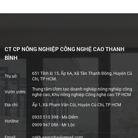
CT CP NÔNG NGHIỆP CÔNG NGHỆ CAO THANH
BÌNH
651 Tỉnh lộ 15, Ấp 6A, Xã Tân Thạnh Đông, Huyện Củ
Trụ sở:
Chi, TP HCM.
Trung tâm Ươm tạo doanh nghiệp nông nghiệp công
Vườn ươm:
nghệ cao, Khu nông nghiệp Công nghệ cao TP HCM
Địa chỉ:
Ấp 1, Xã Phạm Văn Cội, Huyện Củ Chi, TP HCM
0933 510 398 - Ms Diễm
Hotline:
0909 967 086 - Mr Lộc
Email:
cskh.sagucha@gmail.com