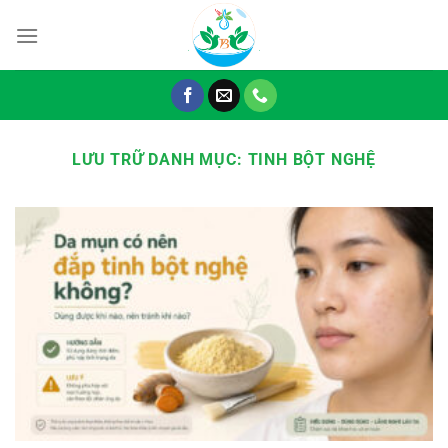
Chuyển
đến
nội
dung
LƯU TRỮ DANH MỤC:
TINH BỘT NGHỆ