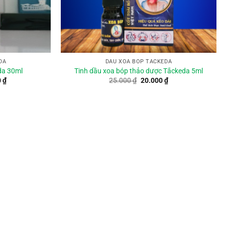
DA
DẦU XOA BÓP TẮCKEDA
da 30ml
Tinh dầu xoa bóp thảo dược Tắckeda 5ml
Giá
Giá
Giá
0
₫
25.000
₫
20.000
₫
hiện
gốc
hiện
tại
là:
tại
 ₫.
là:
25.000 ₫.
là:
100.000 ₫.
20.000 ₫.