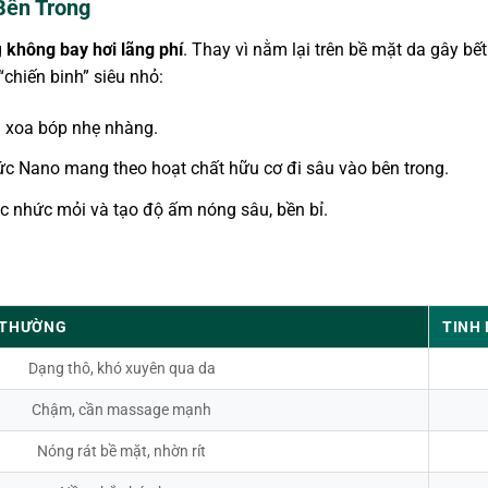
Bên Trong
g
không bay hơi lãng phí
. Thay vì nằm lại trên bề mặt da gây b
chiến binh” siêu nhỏ:
i xoa bóp nhẹ nhàng.
ức Nano mang theo hoạt chất hữu cơ đi sâu vào bên trong.
ác nhức mỏi và tạo độ ấm nóng sâu, bền bỉ.
 THƯỜNG
TINH
Dạng thô, khó xuyên qua da
Chậm, cần massage mạnh
Nóng rát bề mặt, nhờn rít