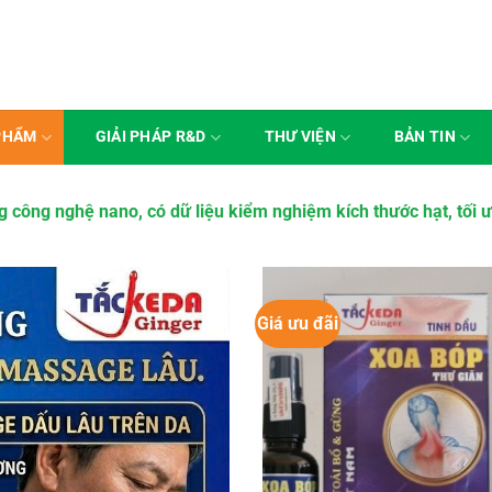
PHẨM
GIẢI PHÁP R&D
THƯ VIỆN
BẢN TIN
công nghệ nano, có dữ liệu kiểm nghiệm kích thước hạt, tối 
Giá ưu đãi