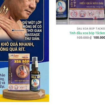
DẦU XOA BÓP TẮCKE
Tinh dầu xoa bóp Tắcke
Giá
105.000
₫
100.00
gốc
là:
105.000