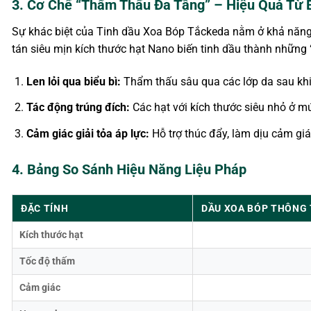
3. Cơ Chế “Thẩm Thấu Đa Tầng” – Hiệu Quả Từ 
Sự khác biệt của Tinh dầu Xoa Bóp Tắckeda nằm ở khả năn
tán siêu mịn kích thước hạt Nano biến tinh dầu thành những “
Len lỏi qua biểu bì:
Thẩm thấu sâu qua các lớp da sau kh
Tác động trúng đích:
Các hạt với kích thước siêu nhỏ ở m
Cảm giác giải tỏa áp lực:
Hỗ trợ thúc đẩy, làm dịu cảm gi
4. Bảng So Sánh Hiệu Năng Liệu Pháp
ĐẶC TÍNH
DẦU XOA BÓP THÔNG
Kích thước hạt
Tốc độ thấm
Cảm giác