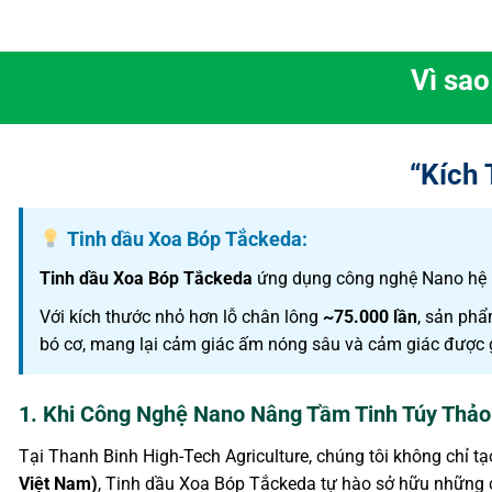
Vì sa
“Kích 
Tinh dầu Xoa Bóp Tắckeda:
Tinh dầu Xoa Bóp Tắckeda
ứng dụng công nghệ Nano hệ p
Với kích thước nhỏ hơn lỗ chân lông
~75.000 lần
, sản phẩ
bó cơ, mang lại cảm giác ấm nóng sâu và cảm giác được g
1. Khi Công Nghệ Nano Nâng Tầm Tinh Túy Thảo
Tại Thanh Binh High-Tech Agriculture, chúng tôi không chỉ tạo
Việt Nam)
, Tinh dầu Xoa Bóp Tắckeda tự hào sở hữu những c