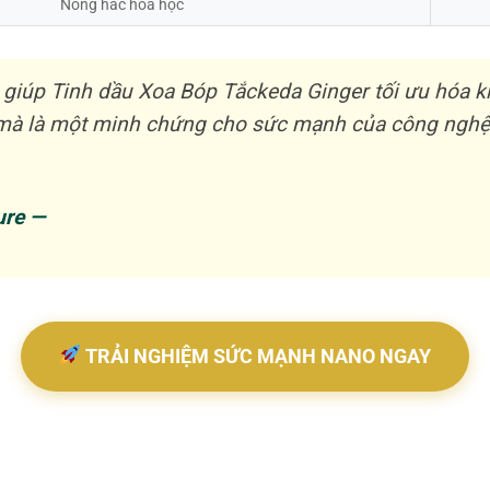
Nồng hắc hóa học
giúp Tinh dầu Xoa Bóp Tắckeda Ginger tối ưu hóa k
p, mà là một minh chứng cho sức mạnh của công ngh
ure —
TRẢI NGHIỆM SỨC MẠNH NANO NGAY