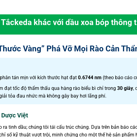
o Tắckeda khác với dầu xoa bóp thông 
Thước Vàng” Phá Vỡ Mọi Rào Cản Th
hân tán mịn với kích thước hạt đạt
0.6744 nm
(theo báo cáo củ
m đạt tốc độ thẩm thấu qua hàng rào biểu bì chỉ trong
30 giây
,
iải tỏa đau nhức mà không gây bay hơi lãng phí.
 Dược Việt
 ra tinh dầu; chúng tôi tái cấu trúc chúng. Dựa trên bản báo cá
hỉ số kỹ thuật vượt trội, minh chứng cho một thế hệ sản phẩm