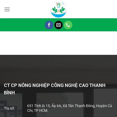
Chuyển
đến
nội
dung
CT CP NÔNG NGHIỆP CÔNG NGHỆ CAO THANH
BÌNH
651 Tỉnh lộ 15, Ấp 6A, Xã Tân Thạnh Đông, Huyện Củ
Trụ sở:
Chi, TP HCM.