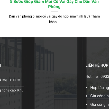
5 Bước Giúp Giảm Mỏi Cổ Vai Gáy Cho Dân Văn
Phòng
Dân văn phòng bị mỏi cổ vai gáy do ngồi máy tính lâu? Tham
khảo...
LIÊN HỆ
HỢP
H
Hotline : 093
ủ Chi, TP HCM.
Hợp tác n
 nghệ cao, Khu
Gia công n
Gia công 