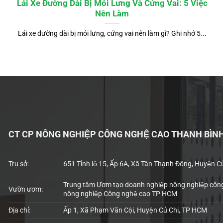
Lái Xe Đường Dài Bị Mỏi Lưng Và Cứng Vai: 5 Việc
Nên Làm
Lái xe đường dài bị mỏi lưng, cứng vai nên làm gì? Ghi nhớ 5...
CT CP NÔNG NGHIỆP CÔNG NGHỆ CAO THANH BÌN
Trụ sở:
651 Tỉnh lộ 15, Ấp 6A, Xã Tân Thạnh Đông, Huyện C
Trung tâm Ươm tạo doanh nghiệp nông nghiệp công
Vườn ươm:
nông nghiệp Công nghệ cao TP HCM
Địa chỉ:
Ấp 1, Xã Phạm Văn Cội, Huyện Củ Chi, TP HCM