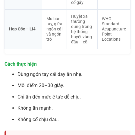
cổ gáy
Huyệt xa
Mu bàn
WHO
thường
tay, giữa
Standard
dùng trong
Hợp Cốc – LI4
ngón cái
Acupuncture
hệ thống
và ngón
Point
huyệt vùng
trỏ
Locations
đầu – cổ
Cách thực hiện
Dùng ngón tay cái day ấn nhẹ.
Mỗi điểm 20–30 giây.
Chỉ ấn đến mức ê tức dễ chịu.
Không ấn mạnh.
Không cố chịu đau.