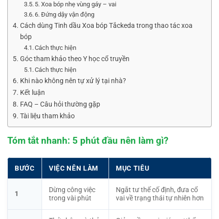
5. Xoa bóp nhẹ vùng gáy – vai
6. Đứng dậy vận động
Cách dùng Tinh dầu Xoa bóp Tắckeda trong thao tác xoa
bóp
Cách thực hiện
Góc tham khảo theo Y học cổ truyền
Cách thực hiện
Khi nào không nên tự xử lý tại nhà?
Kết luận
FAQ – Câu hỏi thường gặp
Tài liệu tham khảo
Tóm tắt nhanh: 5 phút đầu nên làm gì?
BƯỚC
VIỆC NÊN LÀM
MỤC TIÊU
Dừng công việc
Ngắt tư thế cố định, đưa cổ
1
trong vài phút
vai về trạng thái tự nhiên hơn