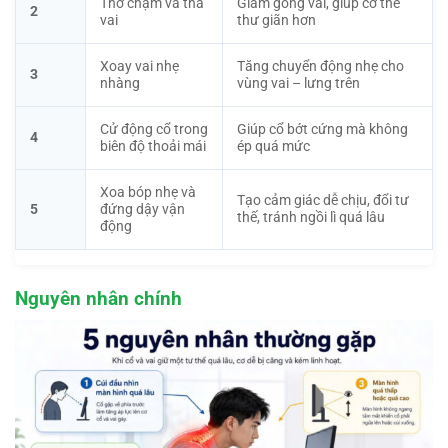
Thở chậm và thả
Giảm gồng vai, giúp cơ thể
2
vai
thư giãn hơn
Xoay vai nhẹ
Tăng chuyển động nhẹ cho
3
nhàng
vùng vai – lưng trên
Cử động cổ trong
Giúp cổ bớt cứng mà không
4
biên độ thoải mái
ép quá mức
Xoa bóp nhẹ và
Tạo cảm giác dễ chịu, đổi tư
5
đứng dậy vận
thế, tránh ngồi lì quá lâu
động
Nguyên nhân chính