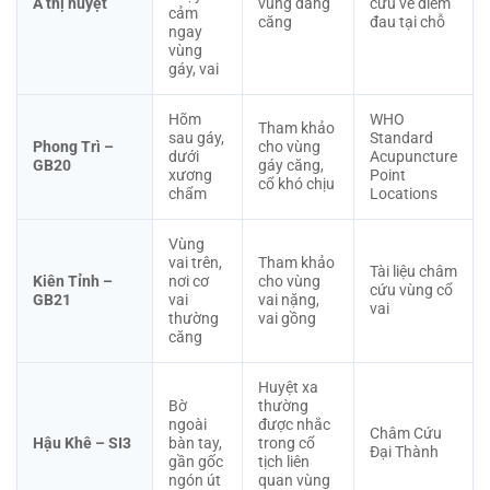
A thị huyệt
vùng đang
cứu về điểm
cảm
căng
đau tại chỗ
ngay
vùng
gáy, vai
Hõm
WHO
Tham khảo
sau gáy,
Standard
Phong Trì –
cho vùng
dưới
Acupuncture
GB20
gáy căng,
xương
Point
cổ khó chịu
chẩm
Locations
Vùng
vai trên,
Tham khảo
Tài liệu châm
Kiên Tỉnh –
nơi cơ
cho vùng
cứu vùng cổ
GB21
vai
vai nặng,
vai
thường
vai gồng
căng
Huyệt xa
Bờ
thường
ngoài
được nhắc
Châm Cứu
Hậu Khê – SI3
bàn tay,
trong cổ
Đại Thành
gần gốc
tịch liên
ngón út
quan vùng