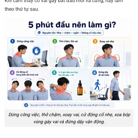
Khi cảm thấy cổ vai gáy bắt đầu mỏi và cứng, hãy làm
theo thứ tự sau.
Dừng công việc, thở chậm, xoay vai, cử động cổ nhẹ, xoa bóp
vùng gáy vai và đứng dậy vận động.