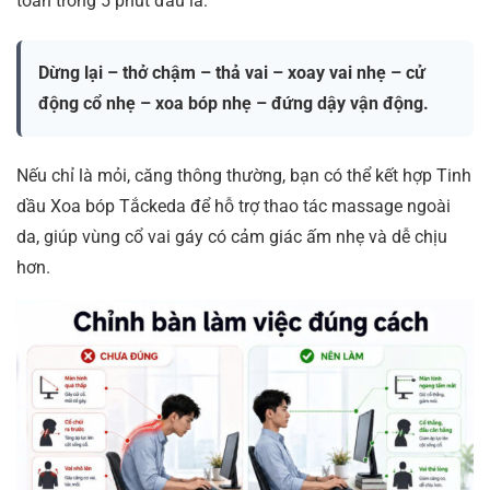
toàn trong 5 phút đầu là:
Dừng lại – thở chậm – thả vai – xoay vai nhẹ – cử
động cổ nhẹ – xoa bóp nhẹ – đứng dậy vận động.
Nếu chỉ là mỏi, căng thông thường, bạn có thể kết hợp Tinh
dầu Xoa bóp Tắckeda để hỗ trợ thao tác massage ngoài
da, giúp vùng cổ vai gáy có cảm giác ấm nhẹ và dễ chịu
hơn.