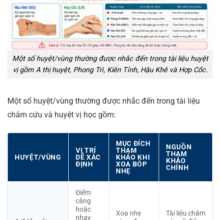
Một số huyệt/vùng thường được nhắc đến trong tài liệu huyệt
vị gồm A thị huyệt, Phong Trì, Kiên Tỉnh, Hậu Khê và Hợp Cốc.
Một số huyệt/vùng thường được nhắc đến trong tài liệu
châm cứu và huyệt vị học gồm:
MỤC ĐÍCH
NGUỒN
VỊ TRÍ
THAM
THAM
HUYỆT/VÙNG
DỄ XÁC
KHẢO KHI
KHẢO
ĐỊNH
XOA BÓP
CHÍNH
NHẸ
Điểm
căng
hoặc
Xoa nhẹ
Tài liệu châm
nhạy