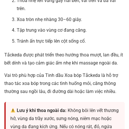
Thoa nhẹ lên vùng gáy hai bên, vai trên và bả vai
trên.
Xoa tròn nhẹ nhàng 30–60 giây.
Tập trung vào vùng cơ đang căng.
Tránh ấn trực tiếp lên cột sống cổ.
Tắckeda được phát triển theo hướng thoa mượt, lan đều, ít
bết dính và tạo cảm giác ấm nhẹ khi massage ngoài da.
Vai trò phù hợp của Tinh dầu Xoa bóp Tắckeda là hỗ trợ
thao tác xoa bóp trong các tình huống mỏi, căng thông
thường sau ngồi lâu, đi đường dài hoặc làm việc nhiều.
Lưu ý khi thoa ngoài da:
Không bôi lên vết thương
hở, vùng da trầy xước, sưng nóng, niêm mạc hoặc
vùng da đang kích ứng. Nếu có nóng rát, đỏ, ngứa