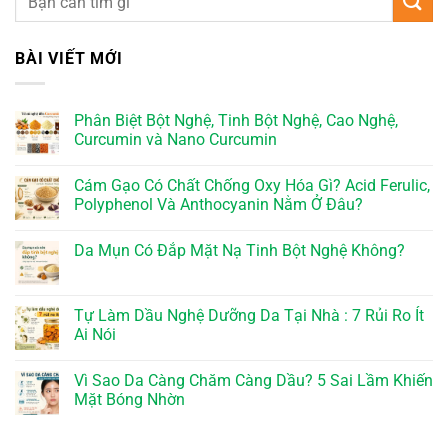
BÀI VIẾT MỚI
Phân Biệt Bột Nghệ, Tinh Bột Nghệ, Cao Nghệ,
Curcumin và Nano Curcumin
Cám Gạo Có Chất Chống Oxy Hóa Gì? Acid Ferulic,
Polyphenol Và Anthocyanin Nằm Ở Đâu?
Da Mụn Có Đắp Mặt Nạ Tinh Bột Nghệ Không?
Tự Làm Dầu Nghệ Dưỡng Da Tại Nhà : 7 Rủi Ro Ít
Ai Nói
Vì Sao Da Càng Chăm Càng Dầu? 5 Sai Lầm Khiến
Mặt Bóng Nhờn