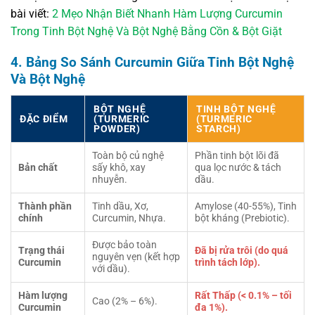
bài viết:
2 Mẹo Nhận Biết Nhanh Hàm Lượng Curcumin
Trong Tinh Bột Nghệ Và Bột Nghệ Bằng Cồn & Bột Giặt
4. Bảng So Sánh Curcumin Giữa Tinh Bột Nghệ
Và Bột Nghệ
BỘT NGHỆ
TINH BỘT NGHỆ
ĐẶC ĐIỂM
(TURMERIC
(TURMERIC
POWDER)
STARCH)
Toàn bộ củ nghệ
Phần tinh bột lõi đã
Bản chất
sấy khô, xay
qua lọc nước & tách
nhuyễn.
dầu.
Thành phần
Tinh dầu, Xơ,
Amylose (40-55%), Tinh
chính
Curcumin, Nhựa.
bột kháng (Prebiotic).
Được bảo toàn
Trạng thái
Đã bị rửa trôi (do quá
nguyên vẹn (kết hợp
Curcumin
trình tách lớp).
với dầu).
Hàm lượng
Rất Thấp (< 0.1% – tối
Cao (2% – 6%).
Curcumin
đa 1%).