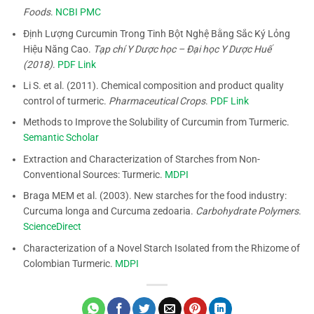
Foods
.
NCBI PMC
Định Lượng Curcumin Trong Tinh Bột Nghệ Bằng Sắc Ký Lỏng
Hiệu Năng Cao.
Tạp chí Y Dược học – Đại học Y Dược Huế
(2018)
.
PDF Link
Li S. et al. (2011). Chemical composition and product quality
control of turmeric.
Pharmaceutical Crops
.
PDF Link
Methods to Improve the Solubility of Curcumin from Turmeric.
Semantic Scholar
Extraction and Characterization of Starches from Non-
Conventional Sources: Turmeric.
MDPI
Braga MEM et al. (2003). New starches for the food industry:
Curcuma longa and Curcuma zedoaria.
Carbohydrate Polymers
.
ScienceDirect
Characterization of a Novel Starch Isolated from the Rhizome of
Colombian Turmeric.
MDPI