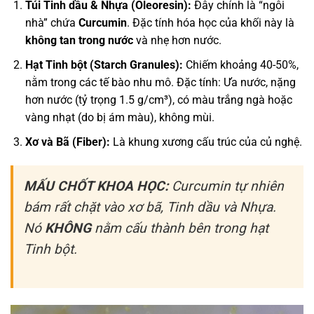
Túi Tinh dầu & Nhựa (Oleoresin):
Đây chính là “ngôi
nhà” chứa
Curcumin
. Đặc tính hóa học của khối này là
không tan trong nước
và nhẹ hơn nước.
Hạt Tinh bột (Starch Granules):
Chiếm khoảng 40-50%,
nằm trong các tế bào nhu mô. Đặc tính: Ưa nước, nặng
hơn nước (tỷ trọng 1.5 g/cm³), có màu trắng ngà hoặc
vàng nhạt (do bị ám màu), không mùi.
Xơ và Bã (Fiber):
Là khung xương cấu trúc của củ nghệ.
MẤU CHỐT KHOA HỌC:
Curcumin tự nhiên
bám rất chặt vào xơ bã, Tinh dầu và Nhựa.
Nó
KHÔNG
nằm cấu thành bên trong hạt
Tinh bột.