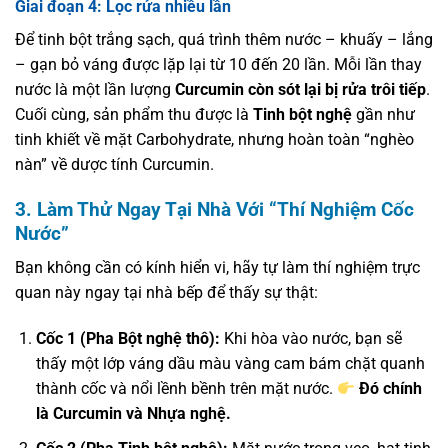
Giai đoạn 4: Lọc rửa nhiều lần
Để tinh bột trắng sạch, quá trình thêm nước – khuấy – lắng
– gạn bỏ váng được lặp lại từ 10 đến 20 lần. Mỗi lần thay
nước là một lần lượng
Curcumin còn sót lại bị rửa trôi tiếp
.
Cuối cùng, sản phẩm thu được là
Tinh bột nghệ
gần như
tinh khiết về mặt Carbohydrate, nhưng hoàn toàn “nghèo
nàn” về dược tính Curcumin.
3. Làm Thử Ngay Tại Nhà Với “Thí Nghiệm Cốc
Nước”
Bạn không cần có kính hiển vi, hãy tự làm thí nghiệm trực
quan này ngay tại nhà bếp để thấy sự thật:
Cốc 1 (Pha Bột nghệ thô):
Khi hòa vào nước, bạn sẽ
thấy một lớp váng dầu màu vàng cam bám chặt quanh
thành cốc và nổi lềnh bềnh trên mặt nước.
Đó chính
là Curcumin và Nhựa nghệ.