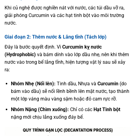
Khi củ nghệ được nghiền nát với nước, các túi dầu vỡ ra,
giải phóng Curcumin và các hạt tinh bột vào môi trường
nước.
Giai đoạn 2: Thêm nước & Lắng tĩnh (Tách lớp)
Đây là bước quyết định. Vì
Curcumin kỵ nước
(Hydrophobic)
và bám dính vào lớp dầu nhẹ, nên khi thêm
nước vào trong bể lắng tĩnh, hiện tượng vật lý sau sẽ xảy
ra:
Nhóm Nhẹ (Nổi lên):
Tinh dầu, Nhựa và
Curcumin
(do
bám vào dầu) sẽ nổi lềnh bềnh lên mặt nước, tạo thành
một lớp váng màu vàng sậm hoặc đỏ cam rực rỡ.
Nhóm Nặng (Chìm xuống):
Chỉ có các
Hạt Tinh bột
nặng mới chịu lắng xuống đáy bể.