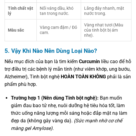
Tính chất vật
Nổi váng dầu, khó
Lắng đáy nhanh, mặt
lý
tan trong nước.
nước trong.
Vàng nhạt tươi (Màu
Vàng cam đậm / Đỏ
Màu sắc
của tinh bột bị ám
cam.
nhẹ).
5. Vậy Khi Nào Nên Dùng Loại Nào?
Nếu mục đích của bạn là tìm kiếm
Curcumin
liều cao để hỗ
trợ điều trị các bệnh lý mãn tính (như viêm khớp, ung bướu,
Alzheimer), Tinh bột nghệ
HOÀN TOÀN KHÔNG
phải là sản
phẩm phù hợp.
Trường hợp 1 (Nên dùng Tinh bột nghệ):
Bạn muốn
giảm đau bao tử nhẹ, nuôi dưỡng hệ tiêu hóa tốt, làm
thức uống năng lượng mỗi sáng hoặc đắp mặt nạ làm
đẹp da (không gây vàng da).
(Sức mạnh nhờ cơ chế
màng gel Amylose).