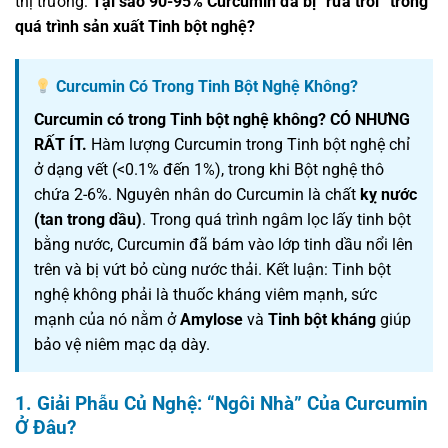
thị trường:
Tại sao 90-95% Curcumin đã bị “rửa trôi” trong
quá trình sản xuất Tinh bột nghệ?
Curcumin Có Trong Tinh Bột Nghệ Không?
Curcumin có trong Tinh bột nghệ không? CÓ NHƯNG
RẤT ÍT.
Hàm lượng Curcumin trong Tinh bột nghệ chỉ
ở dạng vết (<0.1% đến 1%), trong khi Bột nghệ thô
chứa 2-6%. Nguyên nhân do Curcumin là chất
kỵ nước
(tan trong dầu)
. Trong quá trình ngâm lọc lấy tinh bột
bằng nước, Curcumin đã bám vào lớp tinh dầu nổi lên
trên và bị vứt bỏ cùng nước thải. Kết luận: Tinh bột
nghệ không phải là thuốc kháng viêm mạnh, sức
mạnh của nó nằm ở
Amylose
và
Tinh bột kháng
giúp
bảo vệ niêm mạc dạ dày.
1. Giải Phẫu Củ Nghệ: “Ngôi Nhà” Của Curcumin
Ở Đâu?