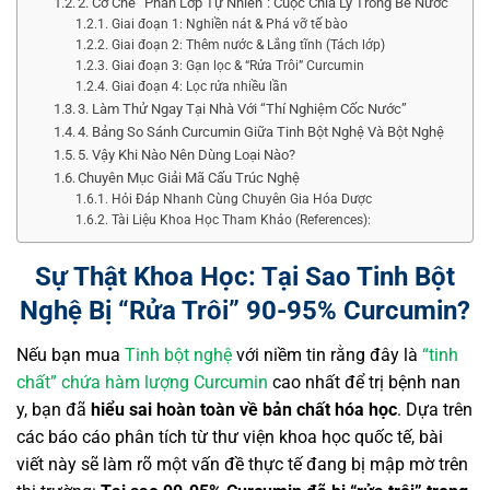
2. Cơ Chế “Phân Lớp Tự Nhiên”: Cuộc Chia Ly Trong Bể Nước
Giai đoạn 1: Nghiền nát & Phá vỡ tế bào
Giai đoạn 2: Thêm nước & Lắng tĩnh (Tách lớp)
Giai đoạn 3: Gạn lọc & “Rửa Trôi” Curcumin
Giai đoạn 4: Lọc rửa nhiều lần
3. Làm Thử Ngay Tại Nhà Với “Thí Nghiệm Cốc Nước”
4. Bảng So Sánh Curcumin Giữa Tinh Bột Nghệ Và Bột Nghệ
5. Vậy Khi Nào Nên Dùng Loại Nào?
Chuyên Mục Giải Mã Cấu Trúc Nghệ
Hỏi Đáp Nhanh Cùng Chuyên Gia Hóa Dược
Tài Liệu Khoa Học Tham Khảo (References):
Sự Thật Khoa Học: Tại Sao Tinh Bột
Nghệ Bị “Rửa Trôi” 90-95% Curcumin?
Nếu bạn mua
Tinh bột nghệ
với niềm tin rằng đây là
“tinh
chất” chứa hàm lượng Curcumin
cao nhất để trị bệnh nan
y, bạn đã
hiểu sai hoàn toàn về bản chất hóa học
. Dựa trên
các báo cáo phân tích từ thư viện khoa học quốc tế, bài
viết này sẽ làm rõ một vấn đề thực tế đang bị mập mờ trên