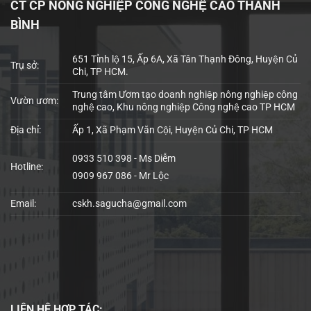
CT CP NÔNG NGHIỆP CÔNG NGHỆ CAO THANH
BÌNH
651 Tỉnh lộ 15, Ấp 6A, Xã Tân Thạnh Đông, Huyện Củ
Trụ sở:
Chi, TP HCM.
Trung tâm Ươm tạo doanh nghiệp nông nghiệp công
Vườn ươm:
nghệ cao, Khu nông nghiệp Công nghệ cao TP HCM
Địa chỉ:
Ấp 1, Xã Phạm Văn Cội, Huyện Củ Chi, TP HCM
0933 510 398 - Ms Diễm
Hotline:
0909 967 086 - Mr Lộc
Email:
cskh.sagucha@gmail.com
LIÊN HỆ
HỢP TÁC: