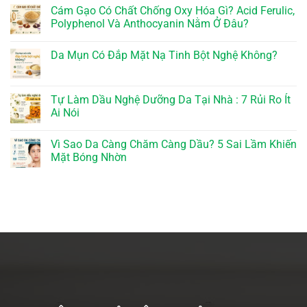
Cám Gạo Có Chất Chống Oxy Hóa Gì? Acid Ferulic,
Polyphenol Và Anthocyanin Nằm Ở Đâu?
Da Mụn Có Đắp Mặt Nạ Tinh Bột Nghệ Không?
Tự Làm Dầu Nghệ Dưỡng Da Tại Nhà : 7 Rủi Ro Ít
Ai Nói
Vì Sao Da Càng Chăm Càng Dầu? 5 Sai Lầm Khiến
Mặt Bóng Nhờn