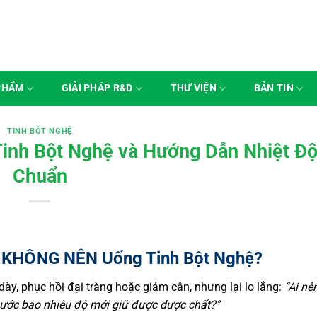
PHẨM
GIẢI PHÁP R&D
THƯ VIỆN
BẢN TIN
TINH BỘT NGHỆ
inh Bột Nghệ và Hướng Dẫn Nhiệt Độ
Chuẩn
i KHÔNG NÊN Uống Tinh Bột Nghệ?
y, phục hồi đại tràng hoặc giảm cân, nhưng lại lo lắng:
“Ai nê
nước bao nhiêu độ mới giữ được dược chất?”