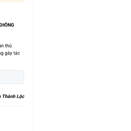
KHÔNG
ân thủ
ng gây tác
 Thành Lộc