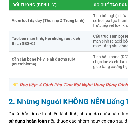
ĐỐI TƯỢNG (BỆNH LÝ)
CƠ CHẾ TÁC ĐỘ
Tinh bột nghệ chứa
Viêm loét dạ dày (Thể nhẹ & Trung bình)
sẽ hồ hóa tạo thành
trực tiếp vết loét k
Cấu trúc
Tinh bột 
Táo bón mãn tính, Hội chứng ruột kích
men sinh ra acid bé
thích (IBS-C)
mạc, tăng nhu động
Tinh bột kháng (RS
Cần cân bằng hệ vi sinh đường ruột
chọn lọc và chỉ làm
(Microbiome)
giúp tăng cường hệ 
Đọc tiếp: 4 Cách Pha Tinh Bột Nghệ Uống Đúng Các
2. Những Người KHÔNG NÊN Uống T
Dù là thảo dược tự nhiên lành tính, nhưng do chứa hàm lượ
sử dụng hoàn toàn
nếu thuộc các nhóm nguy cơ cao sau đ