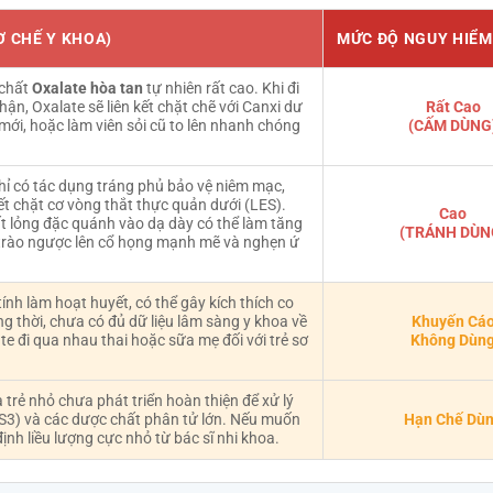
Ơ CHẾ Y KHOA)
MỨC ĐỘ NGUY HIỂM
 chất
Oxalate hòa tan
tự nhiên rất cao. Khi đi
hận, Oxalate sẽ liên kết chặt chẽ với Canxi dư
Rất Cao
 mới, hoặc làm viên sỏi cũ to lên nhanh chóng
(CẤM DÙNG
chỉ có tác dụng tráng phủ bảo vệ niêm mạc,
 chặt cơ vòng thắt thực quản dưới (LES).
Cao
t lỏng đặc quánh vào dạ dày có thể làm tăng
(TRÁNH DÙN
vị trào ngược lên cổ họng mạnh mẽ và nghẹn ứ
nh làm hoạt huyết, có thể gây kích thích co
g thời, chưa có đủ dữ liệu lâm sàng y khoa về
Khuyến Cá
e đi qua nhau thai hoặc sữa mẹ đối với trẻ sơ
Không Dùn
 trẻ nhỏ chưa phát triển hoàn thiện để xử lý
RS3) và các dược chất phân tử lớn. Nếu muốn
Hạn Chế Dù
ịnh liều lượng cực nhỏ từ bác sĩ nhi khoa.