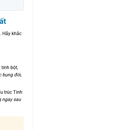
ất
h. Hãy khắc
tinh bột,
c bụng đói,
u trúc Tinh
g ngay sau