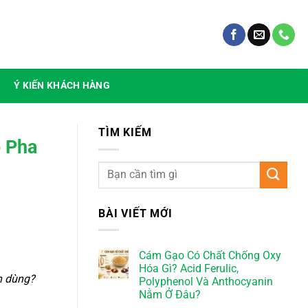
Ý KIẾN KHÁCH HÀNG
TÌM KIẾM
 Pha
BÀI VIẾT MỚI
Cám Gạo Có Chất Chống Oxy
Hóa Gì? Acid Ferulic,
n dùng?
Polyphenol Và Anthocyanin
Nằm Ở Đâu?