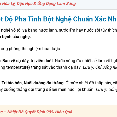
ích Hóa Lý, Độc Học & Ứng Dụng Lâm Sàng
ệt Độ Pha Tinh Bột Nghệ Chuẩn Xác Nh
t nghệ vô tội vạ bằng nước lạnh, nước ấm hay nước sôi tùy thíc
a bệnh của nghệ.
 trong phòng thí nghiệm hóa dược:
ốn
Bảo vệ dạ dày, trị viêm loét
. Nước nóng đủ nhiệt sẽ làm vỡ hạt 
ng temperature) tráng sát vào thành dạ dày.
Lưu ý: Chỉ uống lú
 Trị táo bón, Nuôi dưỡng đại tràng
. Ở mức nhiệt độ thấp này, cấ
y xuống thẳng đại tràng để lên men nuôi lợi khuẩn.
Lưu ý: Uốn
c – Nhiệt Độ Quyết Định 90% Hiệu Quả