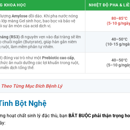
NG KHOA HỌC
NHIỆT ĐỘ PHA & LI
 lượng
Amylose
dồi dào. Khi pha nước nóng
80–85°C
 lớp màng Gel sinh học, bao bọc và bảo vệ
(5-10 g/ngà
hỏi sự ăn mòn của acid dịch vị.
kháng (RS3)
đi nguyên vẹn vào đại tràng sẽ lên
40–50°C
o chuỗi ngắn (Butyrate), giúp hàn gắn niêm
(10-15 g/ngà
 ruột, làm mềm phân tự nhiên.
3) đóng vai trò như một
Prebiotic cao cấp
,
40–50°C
 thức ăn nuôi dưỡng các lợi khuẩn trong ruột,
(5–10 g/ngà
miễn dịch tổng thể.
h Theo Từng Mục Đích Bệnh Lý
inh Bột Nghệ
ng hoạt chất sinh lý đặc thù, bạn
BẮT BUỘC phải thận trọng h
ây: