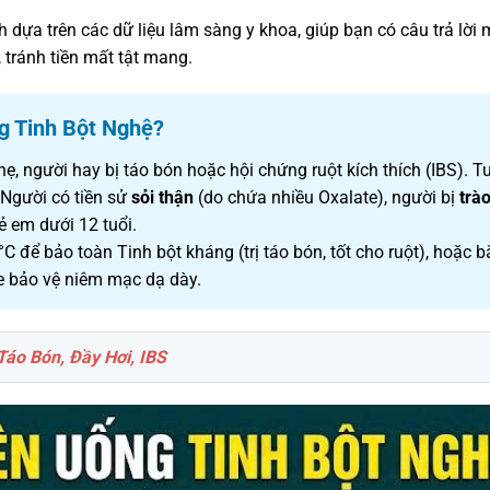
dựa trên các dữ liệu lâm sàng y khoa, giúp bạn có câu trả lời
 tránh tiền mất tật mang.
 Tinh Bột Nghệ?
ẹ, người hay bị táo bón hoặc hội chứng ruột kích thích (IBS). Tu
Người có tiền sử
sỏi thận
(do chứa nhiều Oxalate), người bị
trà
ẻ em dưới 12 tuổi.
để bảo toàn Tinh bột kháng (trị táo bón, tốt cho ruột), hoặc b
 bảo vệ niêm mạc dạ dày.
Táo Bón, Đầy Hơi, IBS