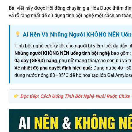
Bài viết này được Hội đồng chuyên gia Hóa Dược thẩm định 
và rõ ràng nhất để sử dụng tinh bột nghệ một cách an toàn,
Ai Nên Và Những Người KHÔNG NÊN Uống
Tinh bột nghệ cực kỳ tốt cho người bị viêm loét dạ dày nh
Những người KHÔNG NÊN uống tinh bột nghệ
bao gồm: 
dạ dày (GERD) nặng
, phụ nữ mang thai/cho con bú và tr
Về nhiệt độ pha quyết định hiệu quả:
Dùng nước 40–50°C 
dùng nước nóng 80–85°C để hồ hóa tạo lớp Gel Amylose
Đọc tiếp: Cách Uống Tinh Bột Nghệ Nuôi Ruột, Chữa 