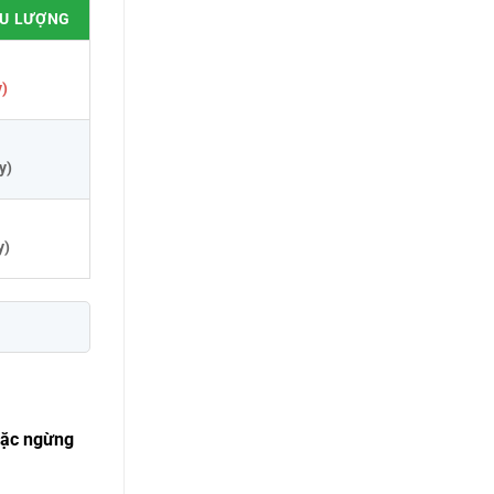
ỀU LƯỢNG
y)
y)
y)
oặc ngừng