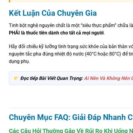
Kết Luận Của Chuyên Gia
Tinh bột nghệ nguyên chất là một “siêu thực phẩm” chữa l
PHẢI là thuốc tiên dành cho tất cả mọi người
.
Hãy đối chiếu kỹ lưỡng tình trạng sức khỏe của bản thân với
nguyên tắc pha đúng nhiệt độ nước (40°C hoặc 80°C) để ti
dụng phụ.
Đọc tiếp Bài Viết Quan Trọng:
Ai Nên Và Không Nên U
Chuyên Mục FAQ: Giải Đáp Nhanh C
Các Câu Hỏi Thường Gặp Về Rủi Ro Khi Uống 