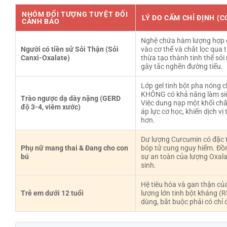
NHÓM ĐỐI TƯỢNG TUYỆT ĐỐI
LÝ DO CẤM CHỈ ĐỊNH (C
CẢNH BÁO
Nghệ chứa hàm lượng hợp
Người có tiền sử Sỏi Thận (Sỏi
vào cơ thể và chắt lọc qua t
Canxi-Oxalate)
thừa tạo thành tinh thể sỏi
gây tắc nghẽn đường tiểu.
Lớp gel tinh bột pha nóng 
KHÔNG có khả năng làm siết
Trào ngược dạ dày nặng (GERD
Việc dung nạp một khối chấ
độ 3-4, viêm xước)
áp lực cơ học, khiến dịch 
hơn.
Dư lượng Curcumin có đặc tí
Phụ nữ mang thai & Đang cho con
bóp tử cung nguy hiểm. Đồn
bú
sự an toàn của lượng Oxalat
sinh.
Hệ tiêu hóa và gan thận của
Trẻ em dưới 12 tuổi
lượng lớn tinh bột kháng (
dùng, bắt buộc phải có chỉ đ