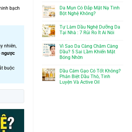
Da Mụn Có Đắp Mặt Nạ Tinh
 minh bạch
Bột Nghệ Không?
Tự Làm Dầu Nghệ Dưỡng Da
Tại Nhà : 7 Rủi Ro Ít Ai Nói
y nhiên,
Vì Sao Da Càng Chăm Càng
Dầu? 5 Sai Lầm Khiến Mặt
o ngược
Bóng Nhờn
ắt buộc
Dầu Cám Gạo Có Tốt Không?
Phân Biệt Dầu Thô, Tinh
Luyện Và Active Oil