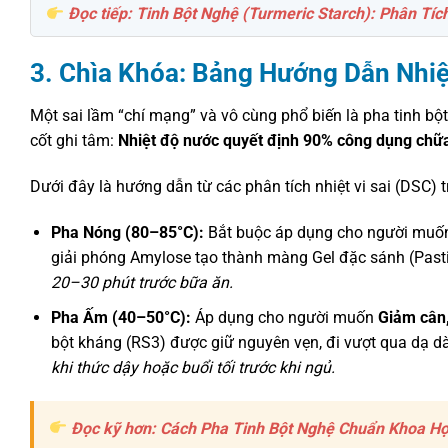
Đọc tiếp: Tinh Bột Nghệ (Turmeric Starch): Phân T
3. Chìa Khóa: Bảng Hướng Dẫn Nhi
Một sai lầm “chí mạng” và vô cùng phổ biến là pha tinh bộ
cốt ghi tâm:
Nhiệt độ nước quyết định 90% công dụng chữ
Dưới đây là hướng dẫn từ các phân tích nhiệt vi sai (DSC)
Pha Nóng (80–85°C):
Bắt buộc áp dụng cho người mu
giải phóng Amylose tạo thành màng Gel đặc sánh (Pasti
20–30 phút trước bữa ăn.
Pha Ấm (40–50°C):
Áp dụng cho người muốn
Giảm cân,
bột kháng (RS3) được giữ nguyên vẹn, đi vượt qua dạ dà
khi thức dậy hoặc buổi tối trước khi ngủ.
Đọc kỹ hơn: Cách Pha Tinh Bột Nghệ Chuẩn Khoa Họ