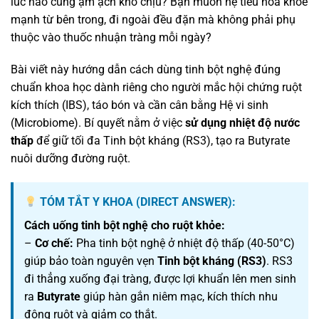
lúc nào cũng ậm ạch khó chịu? Bạn muốn hệ tiêu hóa khỏe
mạnh từ bên trong, đi ngoài đều đặn mà không phải phụ
thuộc vào thuốc nhuận tràng mỗi ngày?
Bài viết này hướng dẫn cách dùng tinh bột nghệ đúng
chuẩn khoa học dành riêng cho người mắc hội chứng ruột
kích thích (IBS), táo bón và cần cân bằng Hệ vi sinh
(Microbiome). Bí quyết nằm ở việc
sử dụng nhiệt độ nước
thấp
để giữ tối đa Tinh bột kháng (RS3), tạo ra Butyrate
nuôi dưỡng đường ruột.
TÓM TẮT Y KHOA (DIRECT ANSWER):
Cách uống tinh bột nghệ cho ruột khỏe:
–
Cơ chế:
Pha tinh bột nghệ ở nhiệt độ thấp (40-50°C)
giúp bảo toàn nguyên vẹn
Tinh bột kháng (RS3)
. RS3
đi thẳng xuống đại tràng, được lợi khuẩn lên men sinh
ra
Butyrate
giúp hàn gắn niêm mạc, kích thích nhu
động ruột và giảm co thắt.