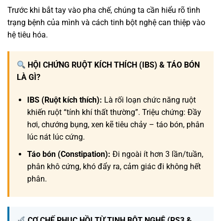
Trước khi bắt tay vào pha chế, chúng ta cần hiểu rõ tình
trạng bệnh của mình và cách tinh bột nghệ can thiệp vào
hệ tiêu hóa.
HỘI CHỨNG RUỘT KÍCH THÍCH (IBS) & TÁO BÓN
LÀ GÌ?
IBS (Ruột kích thích):
Là rối loạn chức năng ruột
khiến ruột “tính khí thất thường”. Triệu chứng: Đầy
hơi, chướng bụng, xen kẽ tiêu chảy – táo bón, phân
lúc nát lúc cứng.
Táo bón (Constipation):
Đi ngoài ít hơn 3 lần/tuần,
phân khô cứng, khó đẩy ra, cảm giác đi không hết
phân.
CƠ CHẾ PHỤC HỒI TỪ TINH BỘT NGHỆ (RS3 &