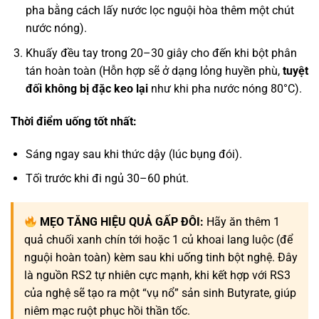
pha bằng cách lấy nước lọc nguội hòa thêm một chút
nước nóng).
Khuấy đều tay trong 20–30 giây cho đến khi bột phân
tán hoàn toàn (Hỗn hợp sẽ ở dạng lỏng huyền phù,
tuyệt
đối không bị đặc keo lại
như khi pha nước nóng 80°C).
Thời điểm uống tốt nhất:
Sáng ngay sau khi thức dậy (lúc bụng đói).
Tối trước khi đi ngủ 30–60 phút.
MẸO TĂNG HIỆU QUẢ GẤP ĐÔI:
Hãy ăn thêm 1
quả chuối xanh chín tới hoặc 1 củ khoai lang luộc (để
nguội hoàn toàn) kèm sau khi uống tinh bột nghệ. Đây
là nguồn RS2 tự nhiên cực mạnh, khi kết hợp với RS3
của nghệ sẽ tạo ra một “vụ nổ” sản sinh Butyrate, giúp
niêm mạc ruột phục hồi thần tốc.