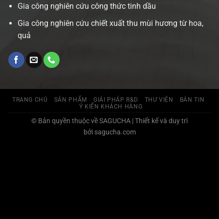
Gia công nghiên cứu công thức tinh dầu
Gia công nghiên cứu chiết xuất thu mùi hương từ hoa,
quả
TRANG CHỦ
SẢN PHẨM
GIẢI PHÁP R&D
THƯ VIỆN
BẢN TIN
Ý KIẾN KHÁCH HÀNG
© Bản quyền thuộc về SAGUCHA | Thiết kế và duy trì
bởi sagucha.com