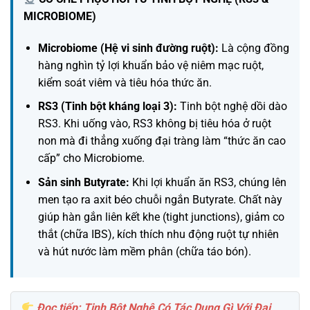
MICROBIOME)
Microbiome (Hệ vi sinh đường ruột):
Là cộng đồng
hàng nghìn tỷ lợi khuẩn bảo vệ niêm mạc ruột,
kiểm soát viêm và tiêu hóa thức ăn.
RS3 (Tinh bột kháng loại 3):
Tinh bột nghệ dồi dào
RS3. Khi uống vào, RS3 không bị tiêu hóa ở ruột
non mà đi thẳng xuống đại tràng làm “thức ăn cao
cấp” cho Microbiome.
Sản sinh Butyrate:
Khi lợi khuẩn ăn RS3, chúng lên
men tạo ra axit béo chuỗi ngắn Butyrate. Chất này
giúp hàn gắn liên kết khe (tight junctions), giảm co
thắt (chữa IBS), kích thích nhu động ruột tự nhiên
và hút nước làm mềm phân (chữa táo bón).
Đọc tiếp: Tinh Bột Nghệ Có Tác Dụng Gì Với Đại