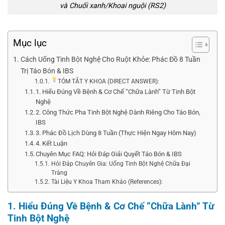
và Chuối xanh/Khoai nguội (RS2)
Mục lục
Cách Uống Tinh Bột Nghệ Cho Ruột Khỏe: Phác Đồ 8 Tuần
Trị Táo Bón & IBS
TÓM TẮT Y KHOA (DIRECT ANSWER):
1. Hiểu Đúng Về Bệnh & Cơ Chế “Chữa Lành” Từ Tinh Bột
Nghệ
2. Công Thức Pha Tinh Bột Nghệ Dành Riêng Cho Táo Bón,
IBS
3. Phác Đồ Lịch Dùng 8 Tuần (Thực Hiện Ngay Hôm Nay)
4. Kết Luận
Chuyên Mục FAQ: Hỏi Đáp Giải Quyết Táo Bón & IBS
Hỏi Đáp Chuyên Gia: Uống Tinh Bột Nghệ Chữa Đại
Tràng
Tài Liệu Y Khoa Tham Khảo (References):
1. Hiểu Đúng Về Bệnh & Cơ Chế “Chữa Lành” Từ
Tinh Bột Nghệ