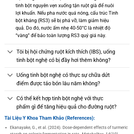
tinh bột nguyên vẹn xuống tận ruột già để nuôi
lợi khuẩn. Nếu pha nước quá nóng, cấu trúc Tinh
bột kháng (RS3) sẽ bị phá vỡ, làm giảm hiệu
quả. Do đó, nước ấm nhẹ 40-50°C là nhiệt độ
“vàng” để bảo toàn lượng RS3 quý giá này.
Tôi bị hội chứng ruột kích thích (IBS), uống
tinh bột nghệ có bị đầy hơi thêm không?
Uống tinh bột nghệ có thực sự chữa dứt
điểm được táo bón lâu năm không?
Có thể kết hợp tinh bột nghệ với thực
phẩm gì để tăng hiệu quả cho đường ruột?
Tài Liệu Y Khoa Tham Khảo (References):
Ekanayake, G., et al. (2024). Dose-dependent effects of turmeric
starch on colonic fermentation in rats.
Metabolites, 14(10)
.