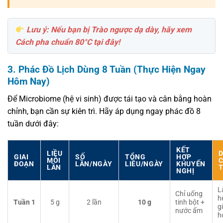
Lưu ý: Nếu bạn bị Trào ngược dạ dày, hãy xem
Cách pha chuẩn 80°C tại đây!
3. Phác Đồ Lịch Dùng 8 Tuần (Thực Hiện Ngay
Hôm Nay)
Để Microbiome (hệ vi sinh) được tái tạo và cân bằng hoàn
chỉnh, bạn cần sự kiên trì. Hãy áp dụng ngay phác đồ 8
tuần dưới đây:
KẾT
LIỀU
D
GIAI
SỐ
TỔNG
HỢP
MỖI
C
ĐOẠN
LẦN/NGÀY
LIỀU/NGÀY
KHUYẾN
LẦN
T
NGHỊ
L
Chỉ uống
h
Tuần 1
5 g
2 lần
10 g
tinh bột +
g
nước ấm
h