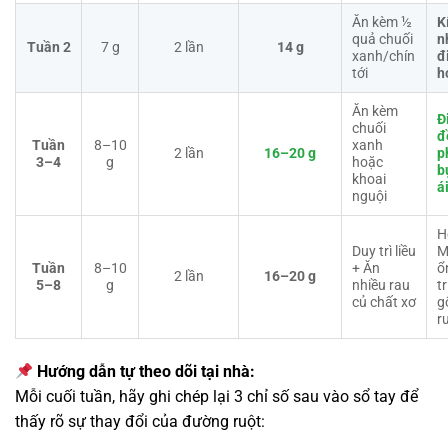
Ăn kèm ½
K
quả chuối
n
Tuần 2
7 g
2 lần
14 g
xanh/chín
đ
tới
h
Ăn kèm
Đ
chuối
đ
Tuần
8–10
xanh
2 lần
16–20 g
p
3–4
g
hoặc
b
khoai
ái
nguội
H
Duy trì liều
M
Tuần
8–10
+ Ăn
ổ
2 lần
16–20 g
5–8
g
nhiều rau
tr
củ chất xơ
g
r
Hướng dẫn tự theo dõi tại nhà:
Mỗi cuối tuần, hãy ghi chép lại 3 chỉ số sau vào sổ tay để
thấy rõ sự thay đổi của đường ruột: