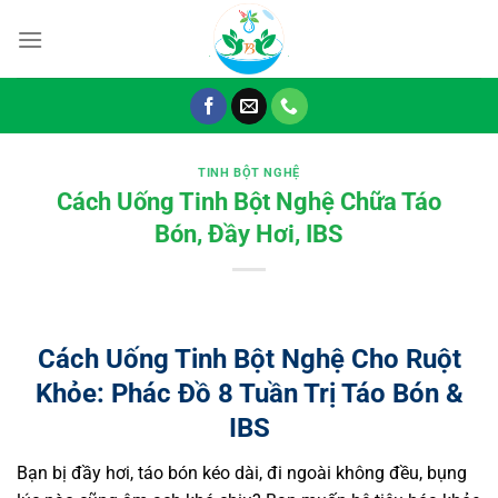
Chuyển
đến
nội
dung
TINH BỘT NGHỆ
Cách Uống Tinh Bột Nghệ Chữa Táo
Bón, Đầy Hơi, IBS
Cách Uống Tinh Bột Nghệ Cho Ruột
Khỏe: Phác Đồ 8 Tuần Trị Táo Bón &
IBS
Bạn bị đầy hơi, táo bón kéo dài, đi ngoài không đều, bụng