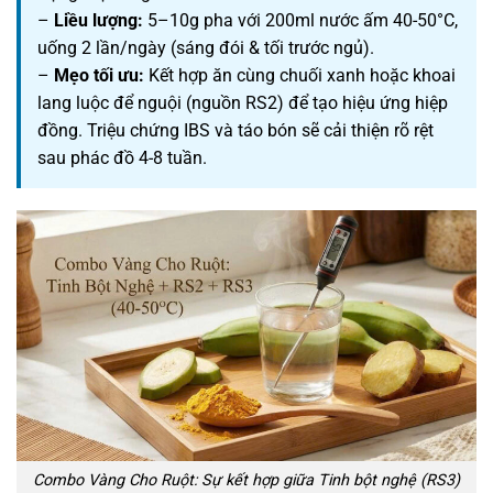
–
Liều lượng:
5–10g pha với 200ml nước ấm 40-50°C,
uống 2 lần/ngày (sáng đói & tối trước ngủ).
–
Mẹo tối ưu:
Kết hợp ăn cùng chuối xanh hoặc khoai
lang luộc để nguội (nguồn RS2) để tạo hiệu ứng hiệp
đồng. Triệu chứng IBS và táo bón sẽ cải thiện rõ rệt
sau phác đồ 4-8 tuần.
Combo Vàng Cho Ruột: Sự kết hợp giữa Tinh bột nghệ (RS3)