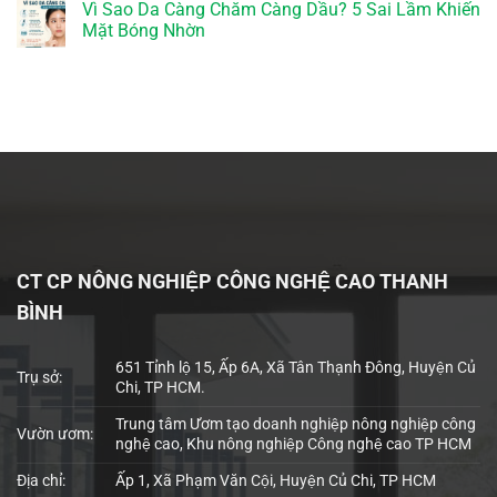
Vì Sao Da Càng Chăm Càng Dầu? 5 Sai Lầm Khiến
Mặt Bóng Nhờn
CT CP NÔNG NGHIỆP CÔNG NGHỆ CAO THANH
BÌNH
651 Tỉnh lộ 15, Ấp 6A, Xã Tân Thạnh Đông, Huyện Củ
Trụ sở:
Chi, TP HCM.
Trung tâm Ươm tạo doanh nghiệp nông nghiệp công
Vườn ươm:
nghệ cao, Khu nông nghiệp Công nghệ cao TP HCM
Địa chỉ:
Ấp 1, Xã Phạm Văn Cội, Huyện Củ Chi, TP HCM