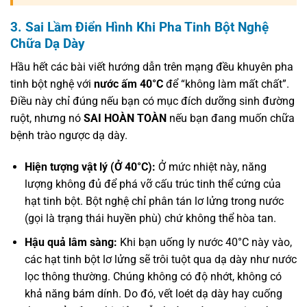
3. Sai Lầm Điển Hình Khi Pha Tinh Bột Nghệ
Chữa Dạ Dày
Hầu hết các bài viết hướng dẫn trên mạng đều khuyên pha
tinh bột nghệ với
nước ấm 40°C
để “không làm mất chất”.
Điều này chỉ đúng nếu bạn có mục đích dưỡng sinh đường
ruột, nhưng nó
SAI HOÀN TOÀN
nếu bạn đang muốn chữa
bệnh trào ngược dạ dày.
Hiện tượng vật lý (Ở 40°C):
Ở mức nhiệt này, năng
lượng không đủ để phá vỡ cấu trúc tinh thể cứng của
hạt tinh bột. Bột nghệ chỉ phân tán lơ lửng trong nước
(gọi là trạng thái huyền phù) chứ không thể hòa tan.
Hậu quả lâm sàng:
Khi bạn uống ly nước 40°C này vào,
các hạt tinh bột lơ lửng sẽ trôi tuột qua dạ dày như nước
lọc thông thường. Chúng không có độ nhớt, không có
khả năng bám dính. Do đó, vết loét dạ dày hay cuống