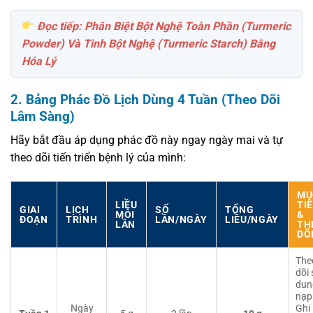
Đọc tiếp: Phân Biệt Bột Nghệ Toàn Phần (Turmeric
Powder) Và Tinh Bột Nghệ (Turmeric Starch) Bằng
Hóa Lý
2. Bảng Phác Đồ Lịch Dùng 4 Tuần (Theo Dõi
Lâm Sàng)
Hãy bắt đầu áp dụng phác đồ này ngay ngày mai và tự
theo dõi tiến triển bệnh lý của mình:
MỤ
LIỀU
TI
GIAI
LỊCH
SỐ
TỔNG
MỖI
&
ĐOẠN
TRÌNH
LẦN/NGÀY
LIỀU/NGÀY
LẦN
TH
DÕ
The
dõi
dun
nạp
Ngày
Ghi