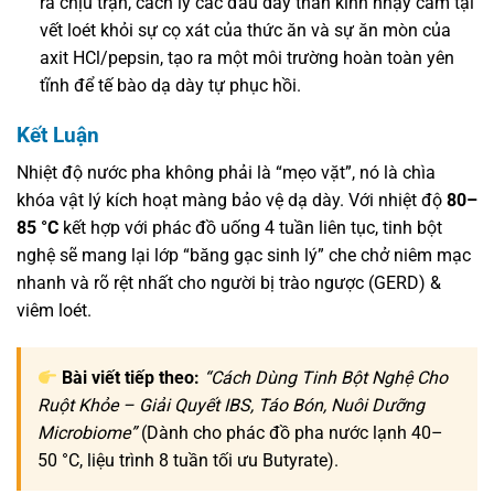
ra chịu trận, cách ly các đầu dây thần kinh nhạy cảm tại
vết loét khỏi sự cọ xát của thức ăn và sự ăn mòn của
axit HCl/pepsin, tạo ra một môi trường hoàn toàn yên
tĩnh để tế bào dạ dày tự phục hồi.
Kết Luận
Nhiệt độ nước pha không phải là “mẹo vặt”, nó là chìa
khóa vật lý kích hoạt màng bảo vệ dạ dày. Với nhiệt độ
80–
85 °C
kết hợp với phác đồ uống 4 tuần liên tục, tinh bột
nghệ sẽ mang lại lớp “băng gạc sinh lý” che chở niêm mạc
nhanh và rõ rệt nhất cho người bị trào ngược (GERD) &
viêm loét.
Bài viết tiếp theo:
“Cách Dùng Tinh Bột Nghệ Cho
Ruột Khỏe – Giải Quyết IBS, Táo Bón, Nuôi Dưỡng
Microbiome”
(Dành cho phác đồ pha nước lạnh 40–
50 °C, liệu trình 8 tuần tối ưu Butyrate).