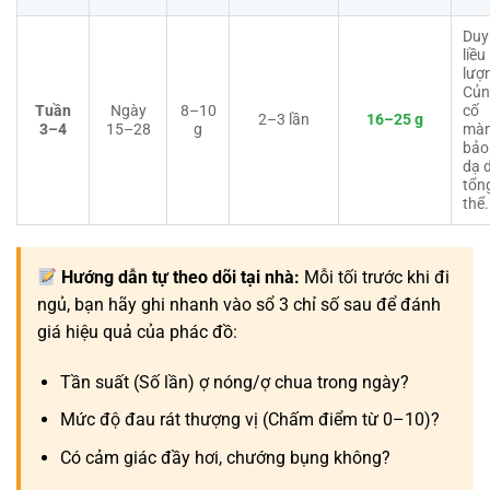
Duy 
liều
lượ
Củn
Tuần
Ngày
8–10
cố
2–3 lần
16–25 g
3–4
15–28
g
mà
bảo
dạ 
tổn
thể.
Hướng dẫn tự theo dõi tại nhà:
Mỗi tối trước khi đi
ngủ, bạn hãy ghi nhanh vào sổ 3 chỉ số sau để đánh
giá hiệu quả của phác đồ:
Tần suất (Số lần) ợ nóng/ợ chua trong ngày?
Mức độ đau rát thượng vị (Chấm điểm từ 0–10)?
Có cảm giác đầy hơi, chướng bụng không?