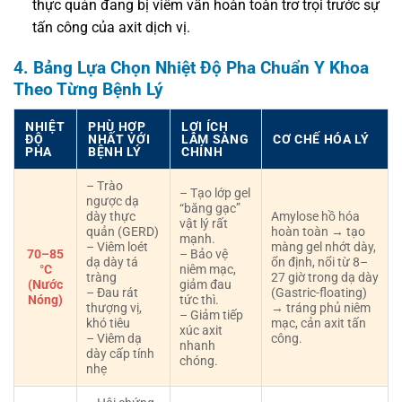
thực quản đang bị viêm vẫn hoàn toàn trơ trọi trước sự
tấn công của axit dịch vị.
4. Bảng Lựa Chọn Nhiệt Độ Pha Chuẩn Y Khoa
Theo Từng Bệnh Lý
NHIỆT
PHÙ HỢP
LỢI ÍCH
ĐỘ
NHẤT VỚI
LÂM SÀNG
CƠ CHẾ HÓA LÝ
PHA
BỆNH LÝ
CHÍNH
– Trào
– Tạo lớp gel
ngược dạ
“băng gạc”
dày thực
Amylose hồ hóa
vật lý rất
quản (GERD)
hoàn toàn → tạo
mạnh.
– Viêm loét
màng gel nhớt dày,
70–85
– Bảo vệ
dạ dày tá
ổn định, nổi từ 8–
°C
niêm mạc,
tràng
27 giờ trong dạ dày
(Nước
giảm đau
– Đau rát
(Gastric-floating)
Nóng)
tức thì.
thượng vị,
→ tráng phủ niêm
– Giảm tiếp
khó tiêu
mạc, cản axit tấn
xúc axit
– Viêm dạ
công.
nhanh
dày cấp tính
chóng.
nhẹ