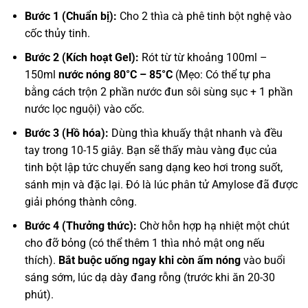
Bước 1 (Chuẩn bị):
Cho 2 thìa cà phê tinh bột nghệ vào
cốc thủy tinh.
Bước 2 (Kích hoạt Gel):
Rót từ từ khoảng 100ml –
150ml
nước nóng 80°C – 85°C
(Mẹo: Có thể tự pha
bằng cách trộn 2 phần nước đun sôi sùng sục + 1 phần
nước lọc nguội) vào cốc.
Bước 3 (Hồ hóa):
Dùng thìa khuấy thật nhanh và đều
tay trong 10-15 giây. Bạn sẽ thấy màu vàng đục của
tinh bột lập tức chuyển sang dạng keo hơi trong suốt,
sánh mịn và đặc lại. Đó là lúc phân tử Amylose đã được
giải phóng thành công.
Bước 4 (Thưởng thức):
Chờ hỗn hợp hạ nhiệt một chút
cho đỡ bỏng (có thể thêm 1 thìa nhỏ mật ong nếu
thích).
Bắt buộc uống ngay khi còn ấm nóng
vào buổi
sáng sớm, lúc dạ dày đang rỗng (trước khi ăn 20-30
phút).