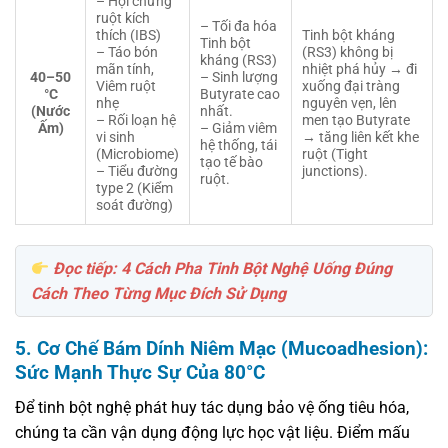
– Hội chứng
ruột kích
– Tối đa hóa
thích (IBS)
Tinh bột kháng
Tinh bột
– Táo bón
(RS3) không bị
kháng (RS3)
mãn tính,
nhiệt phá hủy → đi
40–50
– Sinh lượng
Viêm ruột
xuống đại tràng
°C
Butyrate cao
nhẹ
nguyên vẹn, lên
(Nước
nhất.
– Rối loạn hệ
men tạo Butyrate
Ấm)
– Giảm viêm
vi sinh
→ tăng liên kết khe
hệ thống, tái
(Microbiome)
ruột (Tight
tạo tế bào
– Tiểu đường
junctions).
ruột.
type 2 (Kiểm
soát đường)
Đọc tiếp: 4 Cách Pha Tinh Bột Nghệ Uống Đúng
Cách Theo Từng Mục Đích Sử Dụng
5. Cơ Chế Bám Dính Niêm Mạc (Mucoadhesion):
Sức Mạnh Thực Sự Của 80°C
Để tinh bột nghệ phát huy tác dụng bảo vệ ống tiêu hóa,
chúng ta cần vận dụng động lực học vật liệu. Điểm mấu