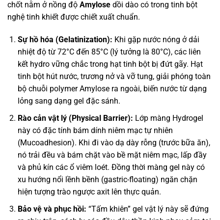
chốt nằm ở nồng độ
Amylose
dồi dào có trong tinh bột
nghệ tinh khiết được chiết xuất chuẩn.
Sự hồ hóa (Gelatinization):
Khi gặp nước nóng ở dải
nhiệt độ từ 72°C đến 85°C (lý tưởng là 80°C), các liên
kết hydro vững chắc trong hạt tinh bột bị đứt gãy. Hạt
tinh bột hút nước, trương nở và vỡ tung, giải phóng toàn
bộ chuỗi polymer Amylose ra ngoài, biến nước từ dạng
lỏng sang dạng gel đặc sánh.
Rào cản vật lý (Physical Barrier):
Lớp màng Hydrogel
này có đặc tính bám dính niêm mạc tự nhiên
(Mucoadhesion). Khi đi vào dạ dày rỗng (trước bữa ăn),
nó trải đều và bám chặt vào bề mặt niêm mạc, lấp đầy
và phủ kín các ổ viêm loét. Đồng thời màng gel này có
xu hướng nổi lềnh bềnh (gastric-floating) ngăn chặn
hiện tượng trào ngược axit lên thực quản.
Bảo vệ và phục hồi:
“Tấm khiên” gel vật lý này sẽ đứng