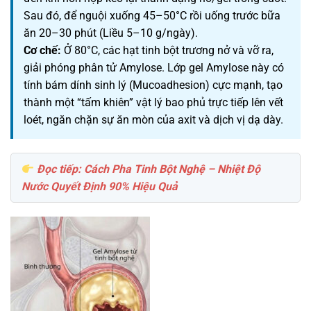
Sau đó, để nguội xuống 45–50°C rồi uống trước bữa
ăn 20–30 phút (Liều 5–10 g/ngày).
Cơ chế:
Ở 80°C, các hạt tinh bột trương nở và vỡ ra,
giải phóng phân tử Amylose. Lớp gel Amylose này có
tính bám dính sinh lý (Mucoadhesion) cực mạnh, tạo
thành một “tấm khiên” vật lý bao phủ trực tiếp lên vết
loét, ngăn chặn sự ăn mòn của axit và dịch vị dạ dày.
Đọc tiếp: Cách Pha Tinh Bột Nghệ – Nhiệt Độ
Nước Quyết Định 90% Hiệu Quả