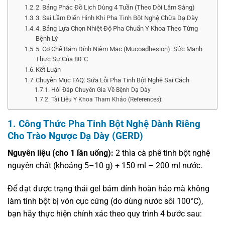
2. Bảng Phác Đồ Lịch Dùng 4 Tuần (Theo Dõi Lâm Sàng)
3. Sai Lầm Điển Hình Khi Pha Tinh Bột Nghệ Chữa Dạ Dày
4. Bảng Lựa Chọn Nhiệt Độ Pha Chuẩn Y Khoa Theo Từng
Bệnh Lý
5. Cơ Chế Bám Dính Niêm Mạc (Mucoadhesion): Sức Mạnh
Thực Sự Của 80°C
Kết Luận
Chuyên Mục FAQ: Sửa Lỗi Pha Tinh Bột Nghệ Sai Cách
Hỏi Đáp Chuyên Gia Về Bệnh Dạ Dày
Tài Liệu Y Khoa Tham Khảo (References):
1. Công Thức Pha Tinh Bột Nghệ Dành Riêng
Cho Trào Ngược Dạ Dày (GERD)
Nguyên liệu (cho 1 lần uống):
2 thìa cà phê tinh bột nghệ
nguyên chất (khoảng 5–10 g) + 150 ml – 200 ml nước.
Để đạt được trạng thái gel bám dính hoàn hảo mà không
làm tinh bột bị vón cục cứng (do dùng nước sôi 100°C),
bạn hãy thực hiện chính xác theo quy trình 4 bước sau: