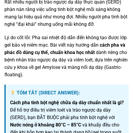
Rất nhiều người bị trào ngược dạ dày thực quản (GERD)
phàn nàn rằng việc uống tinh bột nghệ mỗi sáng không
mang lại hiệu quả như mong đợi. Nhiều người pha tinh bột
nghệ “đại khái” nhưng uống mãi không đỡ.
Lý do cốt lõi: Pha sai nhiệt độ dẫn đến không tạo được lớp
gel bảo vệ niêm mạc. Bài viết này hướng dẫn
cách pha và
phác đồ dùng cụ thể, chuẩn khoa học nhất
dành riêng cho
bệnh nhân trào ngược dạ dày và viêm loét, dựa trên nghiên
cứu y khoa về gel Amylose và màng nổi dạ dày (Gastric-
floating).
TÓM TẮT (DIRECT ANSWER):
Cách pha tinh bột nghệ chữa dạ dày chuẩn nhất là gì?
Để hỗ trợ điều trị viêm loét và trào ngược dạ dày
(GERD), bạn BẮT BUỘC phải pha tinh bột nghệ với
Nước nóng ở khoảng 80°C – 85°C
và khuấy đều cho
đến khi hỗn hợp keo lại thành dạng hồ/gel trong suốt.