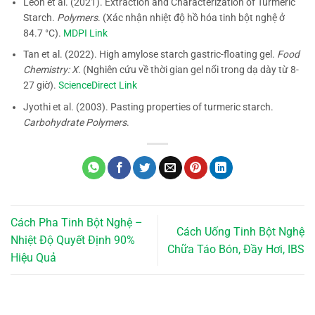
León et al. (2021). Extraction and Characterization of Turmeric
Starch.
Polymers
. (Xác nhận nhiệt độ hồ hóa tinh bột nghệ ở
84.7 °C).
MDPI Link
Tan et al. (2022). High amylose starch gastric-floating gel.
Food
Chemistry: X
. (Nghiên cứu về thời gian gel nổi trong dạ dày từ 8-
27 giờ).
ScienceDirect Link
Jyothi et al. (2003). Pasting properties of turmeric starch.
Carbohydrate Polymers
.
Cách Pha Tinh Bột Nghệ –
Cách Uống Tinh Bột Nghệ
Nhiệt Độ Quyết Định 90%
Chữa Táo Bón, Đầy Hơi, IBS
Hiệu Quả