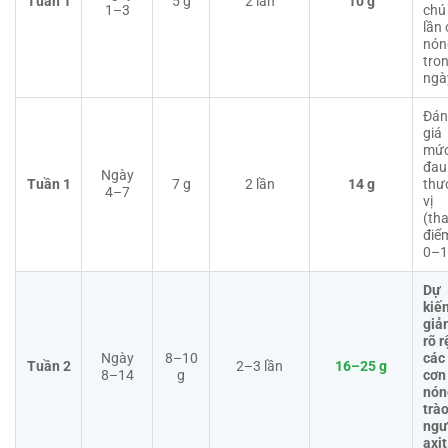
Tuần 1
5 g
2 lần
10 g
1–3
chú
lần 
nón
tro
ngà
Đán
giá
mứ
đau
Ngày
Tuần 1
7 g
2 lần
14 g
thư
4–7
vị
(th
điể
0–1
Dự
kiế
giả
rõ r
Ngày
8–10
các
Tuần 2
2–3 lần
16–25 g
8–14
g
cơn
nón
trà
ngư
axit