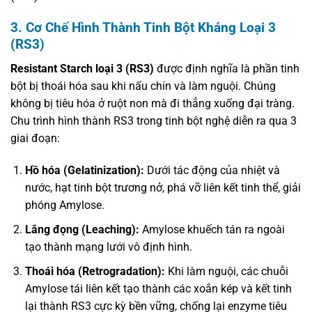
3. Cơ Chế Hình Thành Tinh Bột Kháng Loại 3
(RS3)
Resistant Starch loại 3 (RS3)
được định nghĩa là phần tinh
bột bị thoái hóa sau khi nấu chín và làm nguội. Chúng
không bị tiêu hóa ở ruột non mà đi thẳng xuống đại tràng.
Chu trình hình thành RS3 trong tinh bột nghệ diễn ra qua 3
giai đoạn:
Hồ hóa (Gelatinization):
Dưới tác động của nhiệt và
nước, hạt tinh bột trương nở, phá vỡ liên kết tinh thể, giải
phóng Amylose.
Lắng đọng (Leaching):
Amylose khuếch tán ra ngoài
tạo thành mạng lưới vô định hình.
Thoái hóa (Retrogradation):
Khi làm nguội, các chuỗi
Amylose tái liên kết tạo thành các xoắn kép và kết tinh
lại thành RS3 cực kỳ bền vững, chống lại enzyme tiêu