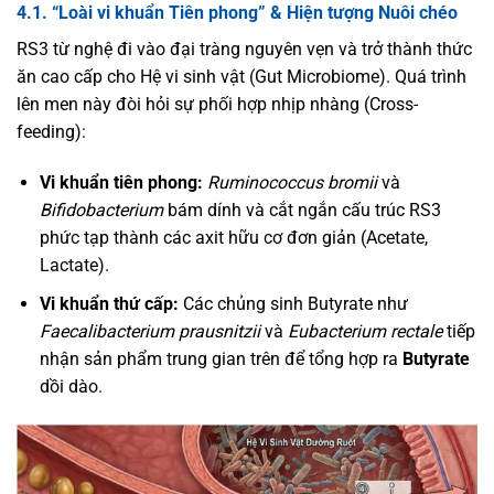
4.1. “Loài vi khuẩn Tiên phong” & Hiện tượng Nuôi chéo
RS3 từ nghệ đi vào đại tràng nguyên vẹn và trở thành thức
ăn cao cấp cho Hệ vi sinh vật (Gut Microbiome). Quá trình
lên men này đòi hỏi sự phối hợp nhịp nhàng (Cross-
feeding):
Vi khuẩn tiên phong:
Ruminococcus bromii
và
Bifidobacterium
bám dính và cắt ngắn cấu trúc RS3
phức tạp thành các axit hữu cơ đơn giản (Acetate,
Lactate).
Vi khuẩn thứ cấp:
Các chủng sinh Butyrate như
Faecalibacterium prausnitzii
và
Eubacterium rectale
tiếp
nhận sản phẩm trung gian trên để tổng hợp ra
Butyrate
dồi dào.