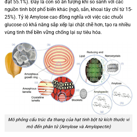
đạt 55.1%). Đây là con số ấn tượng khi so sánh với các
nguồn tinh bột phổ biến khác (ngô, sắn, khoai tây chỉ từ 15-
25%). Tỷ lệ Amylose cao đồng nghĩa với việc các chuỗi
glucose có khả năng sắp xếp lại chặt chẽ hơn, tạo ra nhiều
vùng tinh thể bền vững chống lại sự tiêu hóa.
Mô phỏng cấu trúc đa thang của hạt tinh bột từ kích thước vi
mô đến phân tử (Amylose và Amylopectin)