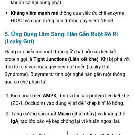
khuẩn có hại bùng phát.
Kháng viêm mạnh mẽ
thông qua việc ức chế enzyme
HDAC và chặn đứng con đường gây viêm NF-κB.
5. Ứng Dụng Lâm Sàng: Hàn Gắn Ruột Rò Rỉ
(Leaky Gut)
Hàng rào biểu mô ruột được giữ chặt bởi các liên kết
protein gọi là
Tight Junctions (Liên kết khe)
. Khi bị phá vỡ,
độc tố rò rỉ vào máu gây bệnh tự miễn (Leaky Gut
Syndrome). Butyrate từ tinh bột nghệ hàn gắn ruột thông
qua cơ chế phân tử:
Kích hoạt men
AMPK
, định vị lại các protein liên kết khe
(ZO-1, Occludin) vào đúng vị trí để “khép kín” lỗ hổng.
Tăng cường sản xuất
Mucin
(chất nhầy) và kháng thể
IgA
, tạo lớp bảo vệ kép chống lại vi khuẩn ngoại lai.