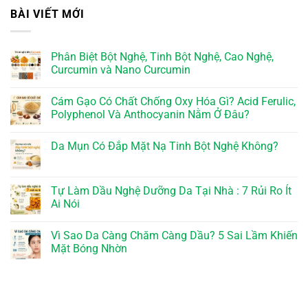
BÀI VIẾT MỚI
Phân Biệt Bột Nghệ, Tinh Bột Nghệ, Cao Nghệ,
Curcumin và Nano Curcumin
Cám Gạo Có Chất Chống Oxy Hóa Gì? Acid Ferulic,
Polyphenol Và Anthocyanin Nằm Ở Đâu?
Da Mụn Có Đắp Mặt Nạ Tinh Bột Nghệ Không?
Tự Làm Dầu Nghệ Dưỡng Da Tại Nhà : 7 Rủi Ro Ít
Ai Nói
Vì Sao Da Càng Chăm Càng Dầu? 5 Sai Lầm Khiến
Mặt Bóng Nhờn