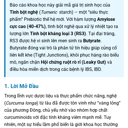
Báo cáo khoa học này giải mã giá trị sinh học của
Tinh bột nghệ
(
Tumeric
starch) – một “siêu thực
phẩm” Prebiotic thế hệ mới. Với hàm lượng
Amylose
cực cao (40-47%)
, tinh bột nghệ qua xử lý nhiệt tạo ra
lượng lớn
Tinh bột kháng loại 3 (RS3)
. Tại đại tràng,
RS3 được hệ vi sinh lên men sinh ra
Butyrate
.
Butyrate đóng vai trò là phân tử tín hiệu giúp củng cố
liên kết khe (Tight Junctions), khôi phục hàng rào biểu
mô, ngăn chặn
Hội chứng ruột rò rỉ (Leaky Gut)
và
điều hòa miễn dịch trong các bệnh lý IBS, IBD.
1. Lời Mở Đầu
Trong lĩnh vực dược liệu và thực phẩm chức năng, nghệ
(
Curcuma longa
) từ lâu đã được tôn vinh như “vàng lỏng”
của phương Đông, chủ yếu nhờ vào nhóm hợp chất
curcuminoids với đặc tính kháng viêm mạnh mẽ. Tuy
nhiên, một sự hiểu lầm phổ biến là giới khoa học thường