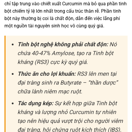
chỉ tập trung vào chiết xuất Curcumin mà bỏ qua phần tinh
bột chiếm tỷ lệ lớn nhất trong cấu trúc thân rễ. Phần tinh
bột này thường bị coi là chất độn, dẫn đến việc lãng phí
một nguồn tài nguyên sinh học vô cùng quý giá.
Tinh bột nghệ không phải chất độn:
Nó
chứa 40-47% Amylose, tạo ra Tinh bột
kháng (RS3) cực kỳ quý giá.
Thức ăn cho lợi khuẩn:
RS3 lên men tại
đại tràng sinh ra Butyrate – “thần dược”
chữa lành niêm mạc ruột.
Tác dụng kép:
Sự kết hợp giữa Tinh bột
kháng và lượng nhỏ Curcumin tự nhiên
tạo nên hiệu quả vượt trội cho người viêm
đại tràng, hội chứng ruột kích thích (IBS).