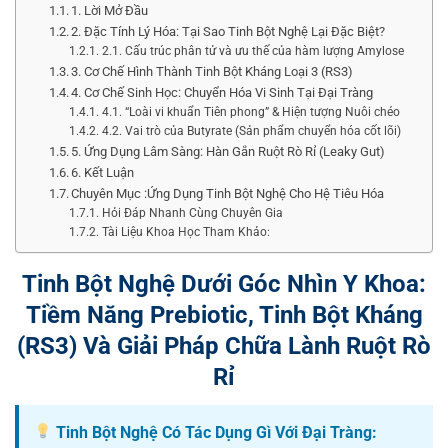
1. Lời Mở Đầu
2. Đặc Tính Lý Hóa: Tại Sao Tinh Bột Nghệ Lại Đặc Biệt?
2.1. Cấu trúc phân tử và ưu thế của hàm lượng Amylose
3. Cơ Chế Hình Thành Tinh Bột Kháng Loại 3 (RS3)
4. Cơ Chế Sinh Học: Chuyển Hóa Vi Sinh Tại Đại Tràng
4.1. “Loài vi khuẩn Tiên phong” & Hiện tượng Nuôi chéo
4.2. Vai trò của Butyrate (Sản phẩm chuyển hóa cốt lõi)
5. Ứng Dụng Lâm Sàng: Hàn Gắn Ruột Rò Rỉ (Leaky Gut)
6. Kết Luận
Chuyên Mục :Ứng Dụng Tinh Bột Nghệ Cho Hệ Tiêu Hóa
Hỏi Đáp Nhanh Cùng Chuyên Gia
Tài Liệu Khoa Học Tham Khảo:
Tinh Bột Nghệ Dưới Góc Nhìn Y Khoa:
Tiềm Năng Prebiotic, Tinh Bột Kháng
(RS3) Và Giải Pháp Chữa Lành Ruột Rò
Rỉ
Tinh Bột Nghệ Có Tác Dụng Gì Với Đại Tràng: