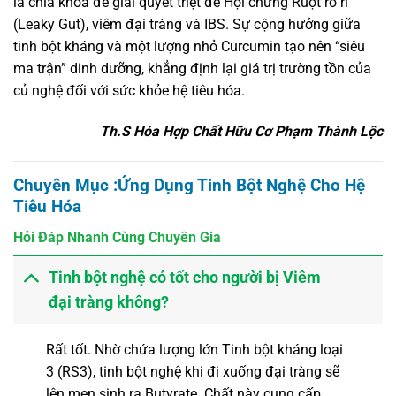
là chìa khóa để giải quyết triệt để Hội chứng Ruột rò rỉ
(Leaky Gut), viêm đại tràng và IBS. Sự cộng hưởng giữa
tinh bột kháng và một lượng nhỏ Curcumin tạo nên “siêu
ma trận” dinh dưỡng, khẳng định lại giá trị trường tồn của
củ nghệ đối với sức khỏe hệ tiêu hóa.
Th.S Hóa Hợp Chất Hữu Cơ Phạm Thành Lộc
Chuyên Mục :Ứng Dụng Tinh Bột Nghệ Cho Hệ
Tiêu Hóa
Hỏi Đáp Nhanh Cùng Chuyên Gia
Tinh bột nghệ có tốt cho người bị Viêm
đại tràng không?
Rất tốt. Nhờ chứa lượng lớn Tinh bột kháng loại
3 (RS3), tinh bột nghệ khi đi xuống đại tràng sẽ
lên men sinh ra Butyrate. Chất này cung cấp