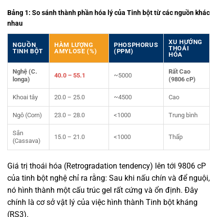
Bảng 1: So sánh thành phần hóa lý của Tinh bột từ các nguồn khác
nhau
XU HƯỚNG
NGUỒN
HÀM LƯỢNG
PHOSPHORUS
THOÁI
TINH BỘT
AMYLOSE (%)
(PPM)
HÓA
Nghệ (C.
Rất Cao
40.0 – 55.1
~5000
longa)
(9806 cP)
Khoai tây
20.0 – 25.0
~4500
Cao
Ngô (Corn)
23.0 – 28.0
<1000
Trung bình
Sắn
15.0 – 21.0
<1000
Thấp
(Cassava)
Giá trị thoái hóa (Retrogradation tendency) lên tới 9806 cP
của tinh bột nghệ chỉ ra rằng: Sau khi nấu chín và để nguội,
nó hình thành một cấu trúc gel rất cứng và ổn định. Đây
chính là cơ sở vật lý của việc hình thành Tinh bột kháng
(RS3).