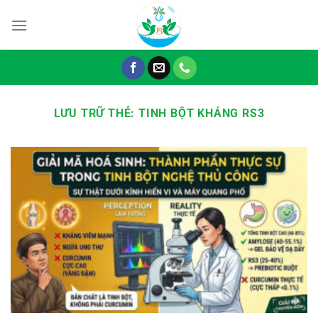
Chuyển
đến
nội
dung
LƯU TRỮ THẺ:
TINH BỘT KHÁNG RS3