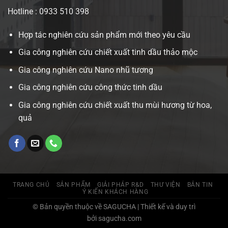
Hotline : 0933 510 398
Hợp tác nghiên cứu sản phẩm mới theo yêu cầu
Gia công nghiên cứu chiết xuất tinh dầu thảo mộc
Gia công nghiên cứu Nano nhũ tương
Gia công nghiên cứu công thức tinh dầu
Gia công nghiên cứu chiết xuất thu mùi hương từ hoa,
quả
TRANG CHỦ
SẢN PHẨM
GIẢI PHÁP R&D
THƯ VIỆN
BẢN TIN
Ý KIẾN KHÁCH HÀNG
© Bản quyền thuộc về SAGUCHA | Thiết kế và duy trì
bởi sagucha.com