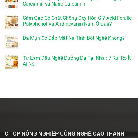
Curcumin và Nano Curcumin
Cám Gạo Có Chất Chống Oxy Hóa Gì? Acid Ferulic,
Polyphenol Và Anthocyanin Nằm Ở Đâu?
Da Mụn Có Đắp Mặt Nạ Tinh Bột Nghệ Không?
Tự Làm Dầu Nghệ Dưỡng Da Tại Nhà : 7 Rủi Ro Ít
Ai Nói
CT CP NÔNG NGHIỆP CÔNG NGHỆ CAO THANH