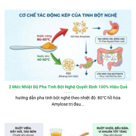
2 Mức Nhiệt Độ Pha Tinh Bột Nghệ Quyết Định 100% Hiệu Quả
hướng dẫn pha tinh bột nghệ theo nhiệt độ: 80°C hồ hóa
Amylose trị đau...