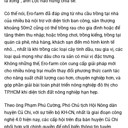
là xong”, anh Lộc hào hứng chia sẻ.
Có thể nói, Ero-farm đã đáp ứng từ nhu cầu trồng tại nhà
của nhiều bà nội trợ với diện tích ban công, sân thượng
khoảng 50m2 cũng có thể trồng rau cho gia đình hoặc để
tăng thêm thu nhập; hoặc trồng chơi, trồng kiểng, trồng tại
quán cà phê, nhà hàng, khách sạn đến mô hình kinh tế
nhỏ…, nhất là khi trồng các loại cây tinh dầu, rau gia vị, các
loại quả mọng như dâu cho ra sản có mùi vị đặc trưng.
Không những thế, Ero-farm còn cung cấp giải pháp mới
cho nhiều nông trại muốn thay đổi phương thức canh tác
cho năng suất chất lượng cao hơn, chuyên nghiệp hơn, và
góp phần giải bài toán phát triển nông nghiệp đô thị cho
TP.HCM khi diện tích đất nông nghiệp hạn hẹp.
Theo ông Phạm Phú Cường, Phó Chủ tịch Hội Nông dân
huyện Củ Chi, với sự tiến bộ KH-CN, nhất là giai đoạn công
nghệ 4.0 hiện nay, các cấp hội trên địa bàn huyện Củ Chi
phối hợp với chính quyền để phổ biến thông tin tuyên