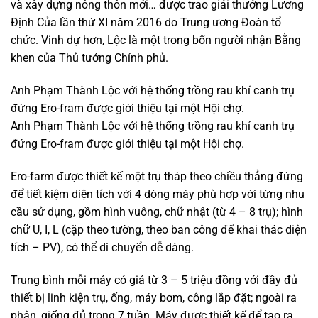
và xây dựng nông thôn mới… được trao giải thưởng Lương
Định Của lần thứ XI năm 2016 do Trung ương Đoàn tổ
chức. Vinh dự hơn, Lộc là một trong bốn người nhận Bằng
khen của Thủ tướng Chính phủ.
Anh Phạm Thành Lộc với hệ thống trồng rau khí canh trụ
đứng Ero-fram được giới thiệu tại một Hội chợ.
Anh Phạm Thành Lộc với hệ thống trồng rau khí canh trụ
đứng Ero-fram được giới thiệu tại một Hội chợ.
Ero-farm được thiết kế một trụ tháp theo chiều thẳng đứng
để tiết kiệm diện tích với 4 dòng máy phù hợp với từng nhu
cầu sử dụng, gồm hình vuông, chữ nhật (từ 4 – 8 trụ); hình
chữ U, I, L (cặp theo tường, theo ban công để khai thác diện
tích – PV), có thể di chuyển dễ dàng.
Trung bình mỗi máy có giá từ 3 – 5 triệu đồng với đầy đủ
thiết bị linh kiện trụ, ống, máy bơm, công lắp đặt; ngoài ra
phân, giống đủ trong 7 tuần. Máy được thiết kế để tạo ra