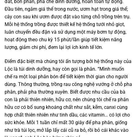
đất, bón phân, pha chế dinh dưỡng, hoàn toàn tự động.
Đầu tiên, ngâm giá thể trong nước, ươm hạt trong giá thể;
cây con sau khi ươm được đặt vào từng chỗ trồng trên trụ.
Mỗi hệ thống trồng được thiết kế hệ thống tưới nhỏ giọt,
luân chuyển đều đặn và sử dụng một máy bơm tự động,
hoạt động theo chu kỳ 15 phút/lần giúp tiết kiệm năng
lượng, giảm chi phí, đem lại lợi ích kinh tế lớn.
Điểm đặc biệt mà chúng tôi ấn tượng bởi hệ thống này của
Lộc là túi dinh dưỡng, hay còn gọi là phân. “Mình muốn
chế ra một loại phân bón để tiết kiệm thời gian cho người
dùng. Thông thường, trồng rau công nghệ vướng ở chỗ pha
phân, phải pha thường xuyên. Biết được nhu cầu của bà
con là phải thiên nhiên, hữu cơ, nên chúng tôi chế ra phân
hữu cơ có bổ sung khoáng chất như sắt, kẽm, canxi cùng
hợp chất thiên nhiên như tinh dầu, các vitamin… có lợi cho
sức khỏe. Mỗi 1 tuần chỉ mất 30 giây để pha phân, giống
như trà túi lọc, mở lắp lấy cái cũ ra bỏ, rồi bỏ cái khác vào