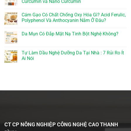
Curcumin và Nano Curcumin
Cám Gạo Có Chất Chống Oxy Hóa Gì? Acid Ferulic,
Polyphenol Và Anthocyanin Nằm Ở Đâu?
Da Mụn Có Đắp Mặt Nạ Tinh Bột Nghệ Không?
Tự Làm Dầu Nghệ Dưỡng Da Tại Nhà : 7 Rủi Ro Ít
Ai Nói
CT CP NÔNG NGHIỆP CÔNG NGHỆ CAO THANH