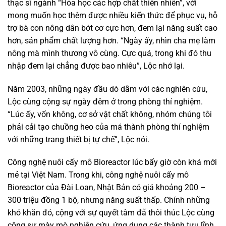
thạc sĩ ngành “Hóa học các hợp chất thiên nhiên”, với
mong muốn học thêm được nhiều kiến thức để phục vụ, hỗ
trợ bà con nông dân bớt cơ cực hơn, đem lại năng suất cao
hơn, sản phẩm chất lượng hơn. “Ngày ấy, nhìn cha mẹ làm
nông mà mình thương vô cùng. Cực quá, trong khi đó thu
nhập đem lại chẳng được bao nhiêu”, Lộc nhớ lại.
Năm 2003, những ngày đầu dò dẫm với các nghiên cứu,
Lộc cùng cộng sự ngày đêm ở trong phòng thí nghiệm.
“Lúc ấy, vốn không, cơ sở vật chất không, nhóm chúng tôi
phải cải tạo chuồng heo của má thành phòng thí nghiệm
với những trang thiết bị tự chế”, Lộc nói.
Công nghệ nuôi cấy mô Bioreactor lúc bấy giờ còn khá mới
mẻ tại Việt Nam. Trong khi, công nghệ nuôi cấy mô
Bioreactor của Đài Loan, Nhật Bản có giá khoảng 200 –
300 triệu đồng 1 bộ, nhưng năng suất thấp. Chính những
khó khăn đó, cộng với sự quyết tâm đã thôi thúc Lộc cùng
cộng sự mày mò nghiên cứu, ứng dụng các thành tựu lĩnh