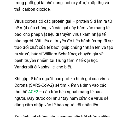
trong phổi gọi là phế nang, nơi oxy được hấp thụ và
thải carbon dioxide.
Virus corona có các protein gai – protein S đâm ra từ
bề mặt của chúng, và các gai này bám vào màng tế
bào, cho phép vật liệu di truyền virus xâm nhập tế
bào người. Vật liệu di truyền đó tiến hành “cướp đi sự
trao đổi chất của tế bào”, giúp chúng “nhân lên và tạo
ra virus”, bác sĩ William Schaffner, chuyên gia về
bệnh truyền nhiễm tại Trung tâm Y tế Đại học
Vanderbilt ở Nashville, cho biết.
Khi gặp tế bào người, các protein hình gai của virus
Corona (SARS-CoV-2) sẽ tìm kiếm và dính vào các
thụ thể
ACE2
– cấu trúc bên ngoài màng tế bào
người. Đây được coi như “tay nắm cửa” để virus dễ
dàng xâm nhập vào tế bào người rồi nhân lên.
So sánh với chủng virus corona gây hội chứng viêm