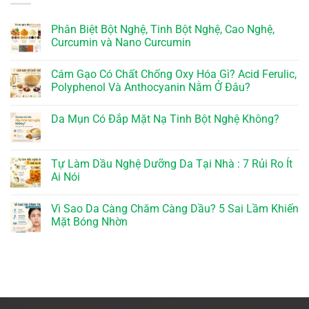
Phân Biệt Bột Nghệ, Tinh Bột Nghệ, Cao Nghệ,
Curcumin và Nano Curcumin
Cám Gạo Có Chất Chống Oxy Hóa Gì? Acid Ferulic,
Polyphenol Và Anthocyanin Nằm Ở Đâu?
Da Mụn Có Đắp Mặt Nạ Tinh Bột Nghệ Không?
Tự Làm Dầu Nghệ Dưỡng Da Tại Nhà : 7 Rủi Ro Ít
Ai Nói
Vì Sao Da Càng Chăm Càng Dầu? 5 Sai Lầm Khiến
Mặt Bóng Nhờn