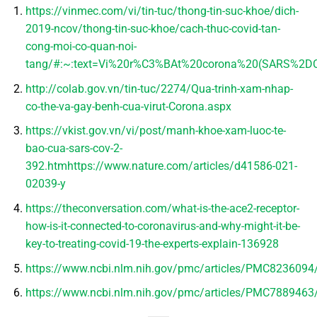
https://vinmec.com/vi/tin-tuc/thong-tin-suc-khoe/dich-
2019-ncov/thong-tin-suc-khoe/cach-thuc-covid-tan-
cong-moi-co-quan-noi-
tang/#:~:text=Vi%20r%C3%BAt%20corona%20(SARS
http://colab.gov.vn/tin-tuc/2274/Qua-trinh-xam-nhap-
co-the-va-gay-benh-cua-virut-Corona.aspx
https://vkist.gov.vn/vi/post/manh-khoe-xam-luoc-te-
bao-cua-sars-cov-2-
392.htmhttps://www.nature.com/articles/d41586-021-
02039-y
https://theconversation.com/what-is-the-ace2-receptor-
how-is-it-connected-to-coronavirus-and-why-might-it-be-
key-to-treating-covid-19-the-experts-explain-136928
https://www.ncbi.nlm.nih.gov/pmc/articles/PMC8236094
https://www.ncbi.nlm.nih.gov/pmc/articles/PMC7889463