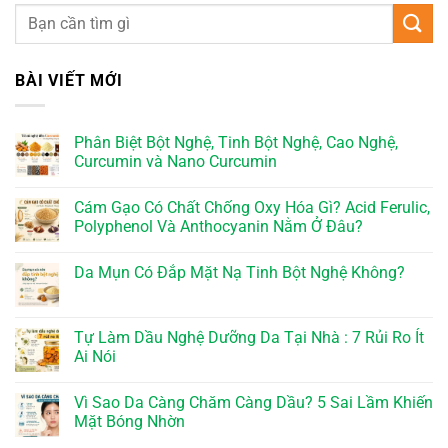
BÀI VIẾT MỚI
Phân Biệt Bột Nghệ, Tinh Bột Nghệ, Cao Nghệ,
Curcumin và Nano Curcumin
Cám Gạo Có Chất Chống Oxy Hóa Gì? Acid Ferulic,
Polyphenol Và Anthocyanin Nằm Ở Đâu?
Da Mụn Có Đắp Mặt Nạ Tinh Bột Nghệ Không?
Tự Làm Dầu Nghệ Dưỡng Da Tại Nhà : 7 Rủi Ro Ít
Ai Nói
Vì Sao Da Càng Chăm Càng Dầu? 5 Sai Lầm Khiến
Mặt Bóng Nhờn