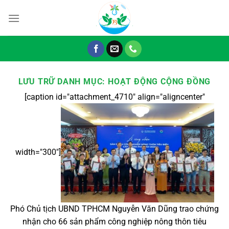
Chuyển
đến
nội
dung
LƯU TRỮ DANH MỤC:
HOẠT ĐỘNG CỘNG ĐỒNG
[caption id="attachment_4710" align="aligncenter"
width="300"]
Phó Chủ tịch UBND TPHCM Nguyễn Văn Dũng trao chứng
nhận cho 66 sản phẩm công nghiệp nông thôn tiêu