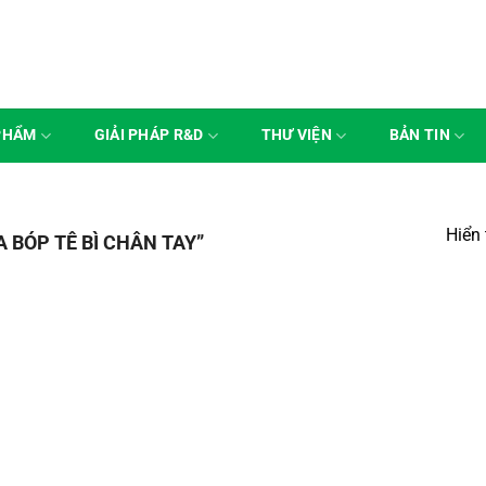
PHẨM
GIẢI PHÁP R&D
THƯ VIỆN
BẢN TIN
Hiển 
BÓP TÊ BÌ CHÂN TAY”