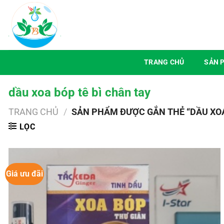
Chuyển
đến
nội
dung
TRANG CHỦ
SẢN 
dầu xoa bóp tê bì chân tay
TRANG CHỦ
/
SẢN PHẨM ĐƯỢC GẮN THẺ “DẦU XOA 
LỌC
Giá ưu đãi