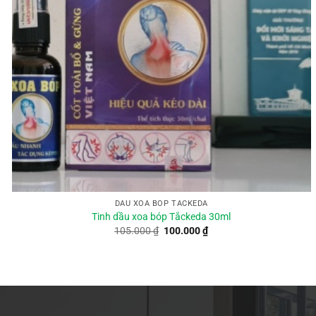
DẦU XOA BÓP TẮCKEDA
Tinh dầu xoa bóp Tắckeda 30ml
Giá
Giá
105.000
₫
100.000
₫
gốc
hiện
là:
tại
105.000 ₫.
là:
100.000 ₫.