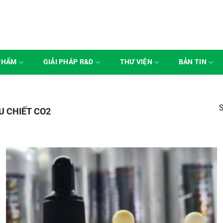
PHẨM
GIẢI PHÁP R&D
THƯ VIỆN
BẢN TIN
S
U CHIẾT CO2