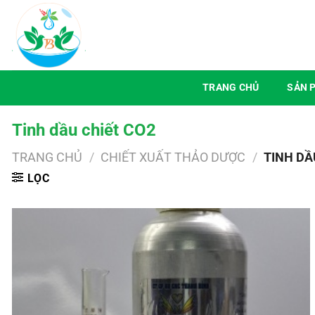
Chuyển
đến
nội
dung
TRANG CHỦ
SẢN 
Tinh dầu chiết CO2
TRANG CHỦ
/
CHIẾT XUẤT THẢO DƯỢC
/
TINH DẦ
LỌC