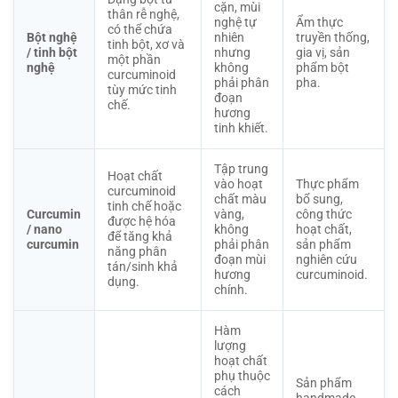
cặn, mùi
thân rễ nghệ,
nghệ tự
Ẩm thực
có thể chứa
Bột nghệ
nhiên
truyền thống,
tinh bột, xơ và
/ tinh bột
nhưng
gia vị, sản
một phần
nghệ
không
phẩm bột
curcuminoid
phải phân
pha.
tùy mức tinh
đoạn
chế.
hương
tinh khiết.
Tập trung
Hoạt chất
vào hoạt
Thực phẩm
curcuminoid
chất màu
bổ sung,
tinh chế hoặc
Curcumin
vàng,
công thức
được hệ hóa
/ nano
không
hoạt chất,
để tăng khả
curcumin
phải phân
sản phẩm
năng phân
đoạn mùi
nghiên cứu
tán/sinh khả
hương
curcuminoid.
dụng.
chính.
Hàm
lượng
hoạt chất
phụ thuộc
Sản phẩm
cách