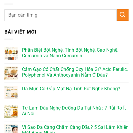
BÀI VIẾT MỚI
Phân Biệt Bột Nghệ, Tinh Bột Nghệ, Cao Nghệ,
Curcumin và Nano Curcumin
Cám Gạo Có Chất Chống Oxy Hóa Gì? Acid Ferulic,
Polyphenol Và Anthocyanin Nằm Ở Đâu?
Da Mụn Có Đắp Mặt Nạ Tinh Bột Nghệ Không?
Tự Làm Dầu Nghệ Dưỡng Da Tại Nhà : 7 Rủi Ro Ít
Ai Nói
Vì Sao Da Càng Chăm Càng Dầu? 5 Sai Lầm Khiến
Mặt Bóng Nhờn