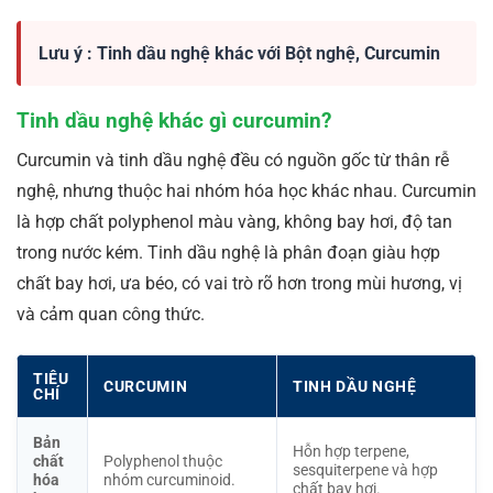
Lưu ý : Tinh dầu nghệ khác với Bột nghệ, Curcumin
Tinh dầu nghệ khác gì curcumin?
Curcumin và tinh dầu nghệ đều có nguồn gốc từ thân rễ
nghệ, nhưng thuộc hai nhóm hóa học khác nhau. Curcumin
là hợp chất polyphenol màu vàng, không bay hơi, độ tan
trong nước kém. Tinh dầu nghệ là phân đoạn giàu hợp
chất bay hơi, ưa béo, có vai trò rõ hơn trong mùi hương, vị
và cảm quan công thức.
TIÊU
CURCUMIN
TINH DẦU NGHỆ
CHÍ
Bản
Hỗn hợp terpene,
chất
Polyphenol thuộc
sesquiterpene và hợp
hóa
nhóm curcuminoid.
chất bay hơi.