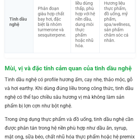
liều dùng
Hương liệu
Phân đoạn
thấp, phù
thực phẩm,
giàu hợp chất
hợp với hệ
đồ uống, mỹ
Tinh dầu
bay hơi, đặc
nền dầu,
phẩm,
nghệ
biệt là nhóm
dung môi
spa/wellness,
turmerone và
thực
sản phẩm
sesquiterpene.
phẩm
chăm sóc cá
hoặc nhũ
nhân.
hóa.
Mùi, vị và đặc tính cảm quan của tinh dầu nghệ
Tinh dầu nghệ có profile hương ấm, cay nhẹ, thảo mộc, gỗ
và hơi earthy. Khi dùng đúng liều trong công thức, tinh dầu
nghệ có thể tạo chiều sâu hương vị mà không làm sản
phẩm bị lợn cợn như bột nghệ.
Trong ứng dụng thực phẩm và đồ uống, tinh dầu nghệ cần
được phân tán trong hệ nền phù hợp như dầu ăn, syrup,
mật ong, sữa béo, chất nhũ hóa thực phẩm hoặc hệ premix