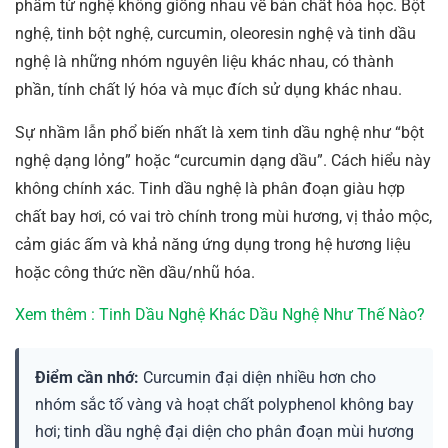
phẩm từ nghệ không giống nhau về bản chất hóa học. Bột
nghệ, tinh bột nghệ, curcumin, oleoresin nghệ và tinh dầu
nghệ là những nhóm nguyên liệu khác nhau, có thành
phần, tính chất lý hóa và mục đích sử dụng khác nhau.
Sự nhầm lẫn phổ biến nhất là xem tinh dầu nghệ như “bột
nghệ dạng lỏng” hoặc “curcumin dạng dầu”. Cách hiểu này
không chính xác. Tinh dầu nghệ là phân đoạn giàu hợp
chất bay hơi, có vai trò chính trong mùi hương, vị thảo mộc,
cảm giác ấm và khả năng ứng dụng trong hệ hương liệu
hoặc công thức nền dầu/nhũ hóa.
Xem thêm : Tinh Dầu Nghệ Khác Dầu Nghệ Như Thế Nào?
Điểm cần nhớ:
Curcumin đại diện nhiều hơn cho
nhóm sắc tố vàng và hoạt chất polyphenol không bay
hơi; tinh dầu nghệ đại diện cho phân đoạn mùi hương