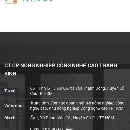
CT CP NÔNG NGHIỆP CÔNG NGHỆ CAO THANH
BÌNH
651 Tỉnh lộ 15, Ấp 6A, Xã Tân Thạnh Đông, Huyện Củ
Trụ sở:
Chi, TP HCM.
Trung tâm Ươm tạo doanh nghiệp nông nghiệp công
Vườn ươm:
nghệ cao, Khu nông nghiệp Công nghệ cao TP HCM
Địa chỉ:
Ấp 1, Xã Phạm Văn Cội, Huyện Củ Chi, TP HCM
0933 510 398 - Ms Diễm