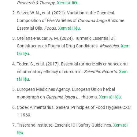
Research & Therapy
.
Xem tài liệu
.
Setzer, W. N., et al. (2021). Variation in the Chemical
Composition of Five Varieties of
Curcuma longa
Rhizome
Essential Oils.
Foods
.
Xem tài liệu
.
Orellana-Paucar, A. M. (2024). Turmeric Essential Oil
Constituents as Potential Drug Candidates.
Molecules
.
Xem
tài liệu
.
Toden, S., et al. (2017). Essential turmeric oils enhance anti-
inflammatory efficacy of curcumin.
Scientific Reports
.
Xem
tài liệu
.
European Medicines Agency. European Union herbal
monograph on
Curcuma longa L.
, rhizoma.
Xem tài liệu
.
Codex Alimentarius. General Principles of Food Hygiene CXC
1-1969.
Tisserand Institute. Essential Oil Safety Guidelines.
Xem tài
liệu
.