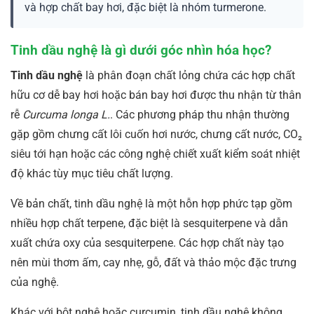
và hợp chất bay hơi, đặc biệt là nhóm turmerone.
Tinh dầu nghệ là gì dưới góc nhìn hóa học?
Tinh dầu nghệ
là phân đoạn chất lỏng chứa các hợp chất
hữu cơ dễ bay hơi hoặc bán bay hơi được thu nhận từ thân
rễ
Curcuma longa L.
. Các phương pháp thu nhận thường
gặp gồm chưng cất lôi cuốn hơi nước, chưng cất nước, CO₂
siêu tới hạn hoặc các công nghệ chiết xuất kiểm soát nhiệt
độ khác tùy mục tiêu chất lượng.
Về bản chất, tinh dầu nghệ là một hỗn hợp phức tạp gồm
nhiều hợp chất terpene, đặc biệt là sesquiterpene và dẫn
xuất chứa oxy của sesquiterpene. Các hợp chất này tạo
nên mùi thơm ấm, cay nhẹ, gỗ, đất và thảo mộc đặc trưng
của nghệ.
Khác với bột nghệ hoặc curcumin, tinh dầu nghệ không