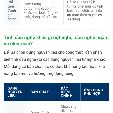
Chỉ
Hồ sơ GC-MS, tỷ lệ
Hàm lượng
tiêu
turmerone, mùi, độ tinh
curcuminoid, độ tinh
đánh
khiết, tạp chất, chỉ tiêu
khiết, kim loại nặng, vi
giá
an toàn theo mục đích
sinh, dung môi tồn dư.
chính
sử dụng.
Tinh dầu nghệ khác gì bột nghệ, dầu nghệ ngâm
và oleoresin?
Để lựa chọn đúng nguyên liệu cho công thức, cần phân
biệt tinh dầu nghệ với các dạng nguyên liệu từ nghệ khác.
Mỗi dạng có bản chất, độ cô đặc, khả năng tạo màu, khả
năng tạo mùi và hướng ứng dụng riêng.
DẠNG
ĐẶC
ỨNG DỤNG
NGUYÊN
BẢN CHẤT
ĐIỂM
PHÙ HỢP
LIỆU
CHÍNH
Màu vàng
rõ, dễ tạo
Dạng bột từ