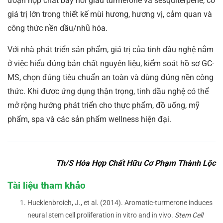
đoạn hợp chất bay hơi giàu turmerone và sesquiterpene, có
giá trị lớn trong thiết kế mùi hương, hương vị, cảm quan và
công thức nền dầu/nhũ hóa.
Với nhà phát triển sản phẩm, giá trị của tinh dầu nghệ nằm
ở việc hiểu đúng bản chất nguyên liệu, kiểm soát hồ sơ GC-
MS, chọn đúng tiêu chuẩn an toàn và dùng đúng nền công
thức. Khi được ứng dụng thận trọng, tinh dầu nghệ có thể
mở rộng hướng phát triển cho thực phẩm, đồ uống, mỹ
phẩm, spa và các sản phẩm wellness hiện đại.
Th/S Hóa Hợp Chất Hữu Cơ Phạm Thành Lộc
Tài liệu tham khảo
Hucklenbroich, J., et al. (2014). Aromatic-turmerone induces
neural stem cell proliferation in vitro and in vivo.
Stem Cell