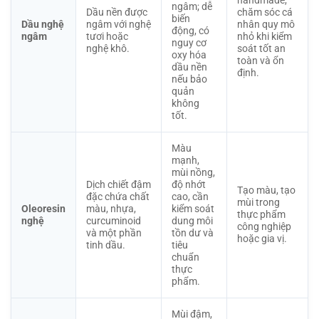
handmade,
ngâm; dễ
Dầu nền được
chăm sóc cá
biến
Dầu nghệ
ngâm với nghệ
nhân quy mô
động, có
ngâm
tươi hoặc
nhỏ khi kiểm
nguy cơ
nghệ khô.
soát tốt an
oxy hóa
toàn và ổn
dầu nền
định.
nếu bảo
quản
không
tốt.
Màu
mạnh,
mùi nồng,
Dịch chiết đậm
độ nhớt
Tạo màu, tạo
đặc chứa chất
cao, cần
mùi trong
Oleoresin
màu, nhựa,
kiểm soát
thực phẩm
nghệ
curcuminoid
dung môi
công nghiệp
và một phần
tồn dư và
hoặc gia vị.
tinh dầu.
tiêu
chuẩn
thực
phẩm.
Mùi đậm,