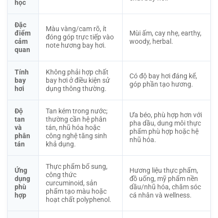
học
Đặc
Màu vàng/cam rõ, ít
điểm
Mùi ấm, cay nhẹ, earthy,
đóng góp trực tiếp vào
cảm
woody, herbal.
note hương bay hơi.
quan
Tính
Không phải hợp chất
Có độ bay hơi đáng kể,
bay
bay hơi ở điều kiện sử
góp phần tạo hương.
hơi
dụng thông thường.
Độ
Tan kém trong nước;
Ưa béo, phù hợp hơn với
tan
thường cần hệ phân
pha dầu, dung môi thực
và
tán, nhũ hóa hoặc
phẩm phù hợp hoặc hệ
phân
công nghệ tăng sinh
nhũ hóa.
tán
khả dụng.
Thực phẩm bổ sung,
Ứng
Hương liệu thực phẩm,
công thức
dụng
đồ uống, mỹ phẩm nền
curcuminoid, sản
phù
dầu/nhũ hóa, chăm sóc
phẩm tạo màu hoặc
hợp
cá nhân và wellness.
hoạt chất polyphenol.