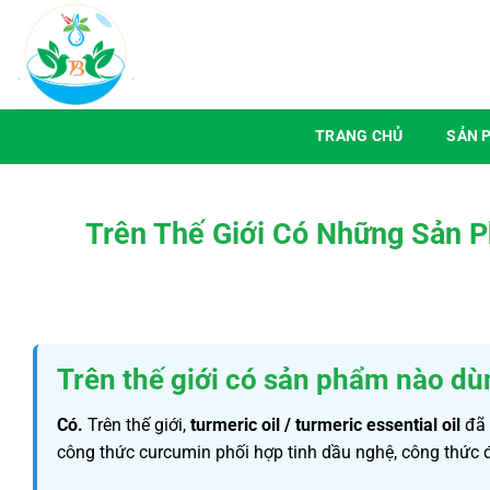
Chuyển
đến
nội
dung
TRANG CHỦ
SẢN 
Trên Thế Giới Có Những Sản 
Trên thế giới có sản phẩm nào dù
Có.
Trên thế giới,
turmeric oil / turmeric essential oil
đã 
công thức curcumin phối hợp tinh dầu nghệ, công thức đ