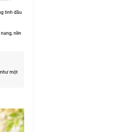
g tinh dầu
n nang, nền
 như một