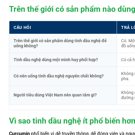
Trên thế giới có sản phẩm nào dùn
CÂU HỎI
TRẢ L
Trên thế giới có sản phẩm dùng tinh dầu nghệ để
Có. Một
uống không?
đồ uống
Tinh dầu nghệ dùng một mình hay phối hợp?
Có cả h
Không n
Có nên uống tinh dầu nghệ nguyên chất không?
pha.
Không 
Người tiêu dùng Việt Nam nên quan tâm gì?
đường 
Vì sao tinh dầu nghệ ít phổ biến h
Curcumin
phổ biến vì dễ truyền thông, dễ đóng viên và ngư