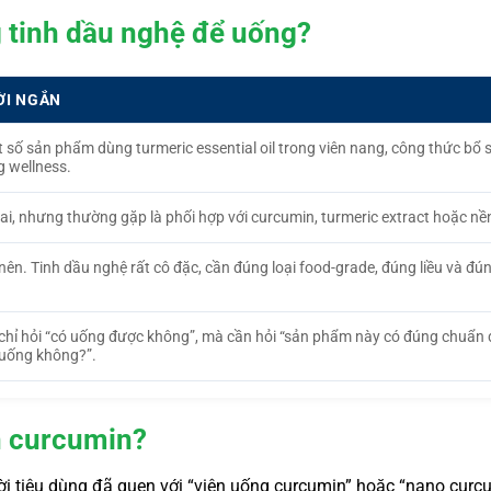
g tinh dầu nghệ để uống?
ỜI NGẮN
 số sản phẩm dùng turmeric essential oil trong viên nang, công thức bổ
 wellness.
ai, nhưng thường gặp là phối hợp với curcumin, turmeric extract hoặc nề
ên. Tinh dầu nghệ rất cô đặc, cần đúng loại food-grade, đúng liều và đú
chỉ hỏi “có uống được không”, mà cần hỏi “sản phẩm này có đúng chuẩn
uống không?”.
ơn curcumin?
ời tiêu dùng đã quen với “viên uống curcumin” hoặc “nano curc