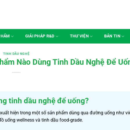
PHẨM
GIẢI PHÁP R&D
THƯ VIỆN
BẢN TIN
TINH DẦU NGHỆ
Phẩm Nào Dùng Tinh Dầu Nghệ Để Uố
ng tinh dầu nghệ để uống?
xuất hiện trong một số sản phẩm dùng qua đường uống như vi
ồ uống wellness và tinh dầu food-grade.