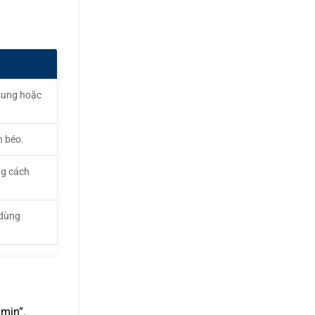
 sung hoặc
n béo.
ng cách
 dùng
umin”.