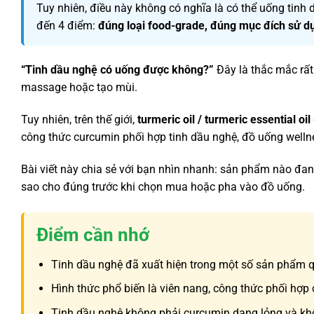
Tuy nhiên, điều này không có nghĩa là có thể uống tinh
đến 4 điểm:
đúng loại food-grade, đúng mục đích sử d
“Tinh dầu nghệ có uống được không?”
Đây là thắc mắc rất
massage hoặc tạo mùi.
Tuy nhiên, trên thế giới,
turmeric oil / turmeric essential oil
công thức curcumin phối hợp tinh dầu nghệ, đồ uống wellne
Bài viết này chia sẻ với bạn nhìn nhanh: sản phẩm nào đan
sao cho đúng trước khi chọn mua hoặc pha vào đồ uống.
Điểm cần nhớ
Tinh dầu nghệ đã xuất hiện trong một số sản phẩm 
Hình thức phổ biến là viên nang, công thức phối hợ
Tinh dầu nghệ không phải curcumin dạng lỏng và kh