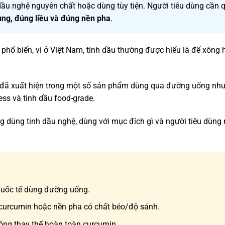
 dầu nghệ nguyên chất hoặc dùng tùy tiện. Người tiêu dùng cần
ụng, đúng liều và đúng nền pha
.
 phổ biến, vì ở Việt Nam, tinh dầu thường được hiểu là để xông 
đã xuất hiện trong một số sản phẩm dùng qua đường uống như
ss và tinh dầu food-grade.
g dùng tinh dầu nghệ, dùng với mục đích gì và người tiêu dùng 
quốc tế dùng đường uống.
p curcumin hoặc nền pha có chất béo/độ sánh.
ông thay thế hoàn toàn curcumin.