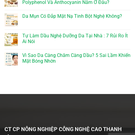
Polyphenol Và Anthocyanin Nằm Ở Đâu?
Da Mụn Có Đắp Mặt Nạ Tinh Bột Nghệ Không?
Tự Làm Dầu Nghệ Dưỡng Da Tại Nhà : 7 Rủi Ro Ít
Ai Nói
Vì Sao Da Càng Chăm Càng Dầu? 5 Sai Lầm Khiến
Mặt Bóng Nhờn
CT CP NÔNG NGHIỆP CÔNG NGHỆ CAO THANH