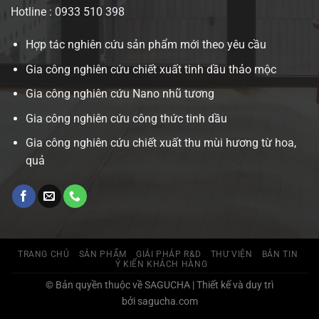
Hotline : 0933 510 398
Hợp tác nghiên cứu sản phẩm mới theo yêu cầu
Gia công nghiên cứu chiết xuất tinh dầu thảo mộc
Gia công nghiên cứu Nano nhũ tương
Gia công nghiên cứu công thức tinh dầu
Gia công nghiên cứu chiết xuất thu mùi hương từ hoa,
quả
TRANG CHỦ
SẢN PHẨM
GIẢI PHÁP R&D
THƯ VIỆN
BẢN TIN
Ý KIẾN KHÁCH HÀNG
© Bản quyền thuộc về SAGUCHA | Thiết kế và duy trì
bởi sagucha.com