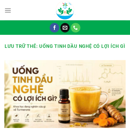
Chuyển
đến
nội
dung
LƯU TRỮ THẺ:
UỐNG TINH DẦU NGHỆ CÓ LỢI ÍCH GÌ