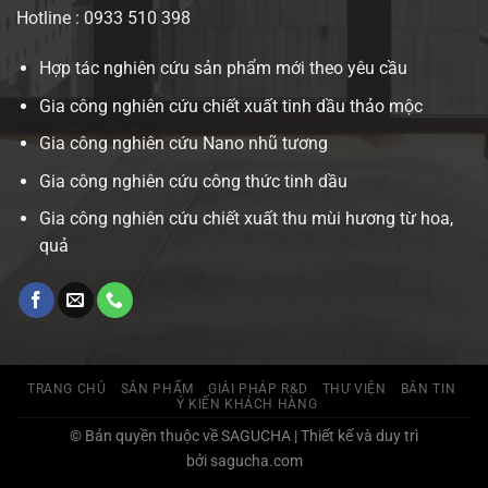
Hotline : 0933 510 398
Hợp tác nghiên cứu sản phẩm mới theo yêu cầu
Gia công nghiên cứu chiết xuất tinh dầu thảo mộc
Gia công nghiên cứu Nano nhũ tương
Gia công nghiên cứu công thức tinh dầu
Gia công nghiên cứu chiết xuất thu mùi hương từ hoa,
quả
TRANG CHỦ
SẢN PHẨM
GIẢI PHÁP R&D
THƯ VIỆN
BẢN TIN
Ý KIẾN KHÁCH HÀNG
© Bản quyền thuộc về SAGUCHA | Thiết kế và duy trì
bởi sagucha.com