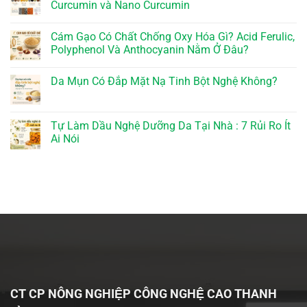
Curcumin và Nano Curcumin
Cám Gạo Có Chất Chống Oxy Hóa Gì? Acid Ferulic,
Polyphenol Và Anthocyanin Nằm Ở Đâu?
Da Mụn Có Đắp Mặt Nạ Tinh Bột Nghệ Không?
Tự Làm Dầu Nghệ Dưỡng Da Tại Nhà : 7 Rủi Ro Ít
Ai Nói
CT CP NÔNG NGHIỆP CÔNG NGHỆ CAO THANH