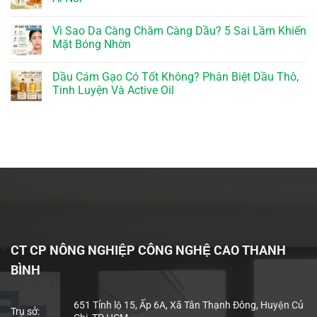
Vì Sao Da Càng Chăm Càng Dầu? 5 Sai Lầm Khiến
Mặt Bóng Nhờn
Dầu Cám Gạo Có Tốt Không? Phân Biệt Dầu Thô,
Tinh Luyện Và Active Oil
CT CP NÔNG NGHIỆP CÔNG NGHỆ CAO THANH
BÌNH
651 Tỉnh lộ 15, Ấp 6A, Xã Tân Thạnh Đông, Huyện Củ
Trụ sở: