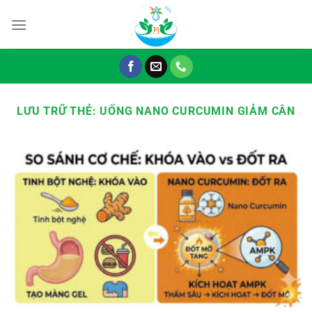
Chuyển
đến
nội
dung
LƯU TRỮ THẺ:
UỐNG NANO CURCUMIN GIẢM CÂN