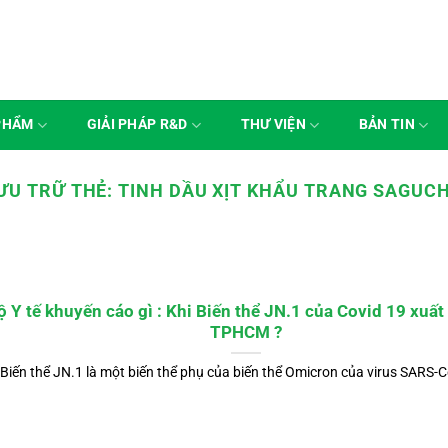
PHẨM
GIẢI PHÁP R&D
THƯ VIỆN
BẢN TIN
ƯU TRỮ THẺ:
TINH DẦU XỊT KHẨU TRANG SAGUC
ộ Y tế khuyến cáo gì : Khi Biến thể JN.1 của Covid 19 xuất 
TPHCM ?
Biến thể JN.1 là một biến thể phụ của biến thể Omicron của virus SARS-Co