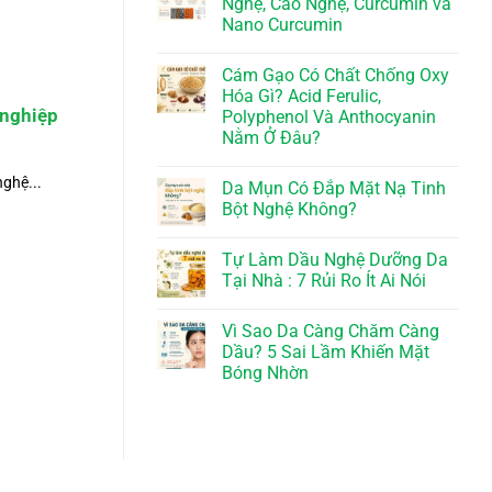
Nghệ, Cao Nghệ, Curcumin và
Nano Curcumin
Cám Gạo Có Chất Chống Oxy
Hóa Gì? Acid Ferulic,
 nghiệp
Polyphenol Và Anthocyanin
Nằm Ở Đâu?
ghệ...
Da Mụn Có Đắp Mặt Nạ Tinh
Bột Nghệ Không?
Tự Làm Dầu Nghệ Dưỡng Da
Tại Nhà : 7 Rủi Ro Ít Ai Nói
Vì Sao Da Càng Chăm Càng
Dầu? 5 Sai Lầm Khiến Mặt
Bóng Nhờn