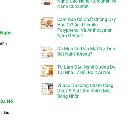
Nghệ, Cao Nghệ, Curcumin và
Nano Curcumin
Cám Gạo Có Chất Chống Oxy
Hóa Gì? Acid Ferulic,
Polyphenol Và Anthocyanin
 Nghệ
Nằm Ở Đâu?
dầu...
Da Mụn Có Đắp Mặt Nạ Tinh
Bột Nghệ Không?
Tự Làm Dầu Nghệ Dưỡng Da
Tại Nhà : 7 Rủi Ro Ít Ai Nói
Vì Sao Da Càng Chăm Càng
Dầu? 5 Sai Lầm Khiến Mặt
Bóng Nhờn
Của Nó
h dầu...