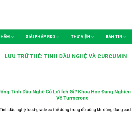
PHẨM
GIẢI PHÁP R&D
THƯ VIỆN
BẢN TIN
LƯU TRỮ THẺ:
TINH DẦU NGHỆ VÀ CURCUMIN
ống Tinh Dầu Nghệ Có Lợi Ích Gì? Khoa Học Đang Nghiên
Về Turmerone
Tinh dầu nghệ food-grade có thể dùng trong đồ uống khi dùng đúng cách.