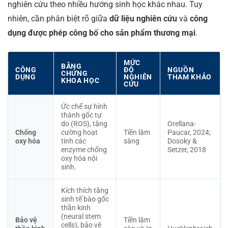
nghiên cứu theo nhiều hướng sinh học khác nhau. Tuy
nhiên, cần phân biệt rõ giữa
dữ liệu nghiên cứu
và
công
dụng được phép công bố cho sản phẩm thương mại
.
MỨC
BẰNG
CÔNG
ĐỘ
NGUỒN
CHỨNG
DỤNG
NGHIÊN
THAM KHẢO
KHOA HỌC
CỨU
Ức chế sự hình
thành gốc tự
do (ROS), tăng
Orellana-
Chống
cường hoạt
Tiền lâm
Paucar, 2024;
oxy hóa
tính các
sàng
Dosoky &
enzyme chống
Setzer, 2018
oxy hóa nội
sinh.
Kích thích tăng
sinh tế bào gốc
thần kinh
(neural stem
Bảo vệ
Tiền lâm
cells), bảo vệ