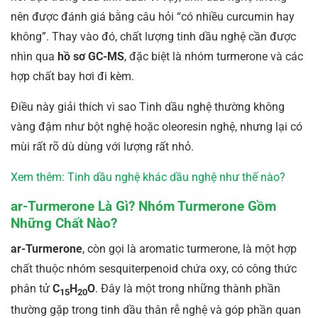
nên được đánh giá bằng câu hỏi “có nhiều curcumin hay
không”. Thay vào đó, chất lượng tinh dầu nghệ cần được
nhìn qua
hồ sơ GC-MS
, đặc biệt là nhóm turmerone và các
hợp chất bay hơi đi kèm.
Điều này giải thích vì sao Tinh dầu nghệ thường không
vàng đậm như bột nghệ hoặc oleoresin nghệ, nhưng lại có
mùi rất rõ dù dùng với lượng rất nhỏ.
Xem thêm: Tinh dầu nghệ khác dầu nghệ như thế nào?
ar-Turmerone Là Gì? Nhóm Turmerone Gồm
Những Chất Nào?
ar-Turmerone
, còn gọi là aromatic turmerone, là một hợp
chất thuộc nhóm sesquiterpenoid chứa oxy, có công thức
phân tử
C
H
O
. Đây là một trong những thành phần
15
20
thường gặp trong tinh dầu thân rễ nghệ và góp phần quan