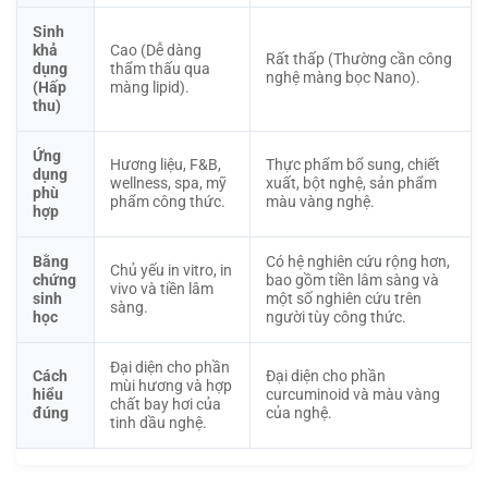
Sinh
khả
Cao (Dễ dàng
Rất thấp (Thường cần công
dụng
thẩm thấu qua
nghệ màng bọc Nano).
(Hấp
màng lipid).
thu)
Ứng
Hương liệu, F&B,
Thực phẩm bổ sung, chiết
dụng
wellness, spa, mỹ
xuất, bột nghệ, sản phẩm
phù
phẩm công thức.
màu vàng nghệ.
hợp
Bằng
Có hệ nghiên cứu rộng hơn,
Chủ yếu in vitro, in
chứng
bao gồm tiền lâm sàng và
vivo và tiền lâm
sinh
một số nghiên cứu trên
sàng.
học
người tùy công thức.
Đại diện cho phần
Cách
Đại diện cho phần
mùi hương và hợp
hiểu
curcuminoid và màu vàng
chất bay hơi của
đúng
của nghệ.
tinh dầu nghệ.