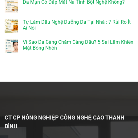
Da Mụn Có Đắp Mặt Nạ Tinh Bột Nghệ Không?
Tự Làm Dầu Nghệ Dưỡng Da Tại Nhà : 7 Rủi Ro Ít
Ai Nói
Vì Sao Da Càng Chăm Càng Dầu? 5 Sai Lầm Khiến
Mặt Bóng Nhờn
CT CP NÔNG NGHIỆP CÔNG NGHỆ CAO THANH
BÌNH