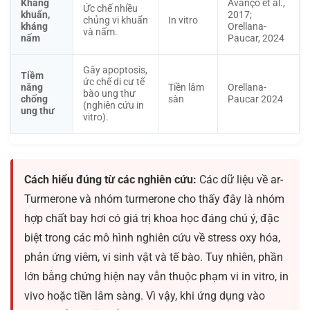
Kháng
Avanço et al.,
Ức chế nhiều
khuẩn,
2017;
chủng vi khuẩn
In vitro
kháng
Orellana-
và nấm.
nấm
Paucar, 2024
Gây apoptosis,
Tiềm
ức chế di cư tế
năng
Tiền lâm
Orellana-
bào ung thư
chống
sàn
Paucar 2024
(nghiên cứu in
ung thư
vitro).
Cách hiểu đúng từ các nghiên cứu:
Các dữ liệu về ar-
Turmerone và nhóm turmerone cho thấy đây là nhóm
hợp chất bay hơi có giá trị khoa học đáng chú ý, đặc
biệt trong các mô hình nghiên cứu về stress oxy hóa,
phản ứng viêm, vi sinh vật và tế bào. Tuy nhiên, phần
lớn bằng chứng hiện nay vẫn thuộc phạm vi in vitro, in
vivo hoặc tiền lâm sàng. Vì vậy, khi ứng dụng vào