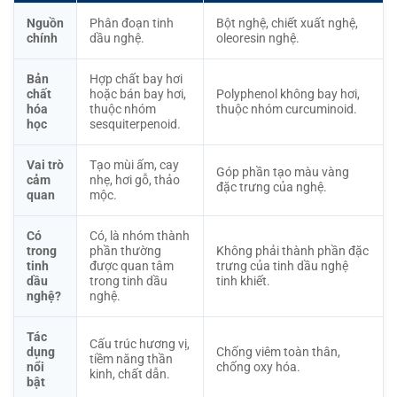
Nguồn
Phân đoạn tinh
Bột nghệ, chiết xuất nghệ,
chính
dầu nghệ.
oleoresin nghệ.
Bản
Hợp chất bay hơi
chất
hoặc bán bay hơi,
Polyphenol không bay hơi,
hóa
thuộc nhóm
thuộc nhóm curcuminoid.
học
sesquiterpenoid.
Vai trò
Tạo mùi ấm, cay
Góp phần tạo màu vàng
cảm
nhẹ, hơi gỗ, thảo
đặc trưng của nghệ.
quan
mộc.
Có
Có, là nhóm thành
trong
phần thường
Không phải thành phần đặc
tinh
được quan tâm
trưng của tinh dầu nghệ
dầu
trong tinh dầu
tinh khiết.
nghệ?
nghệ.
Tác
Cấu trúc hương vị,
dụng
Chống viêm toàn thân,
tiềm năng thần
nổi
chống oxy hóa.
kinh, chất dẫn.
bật