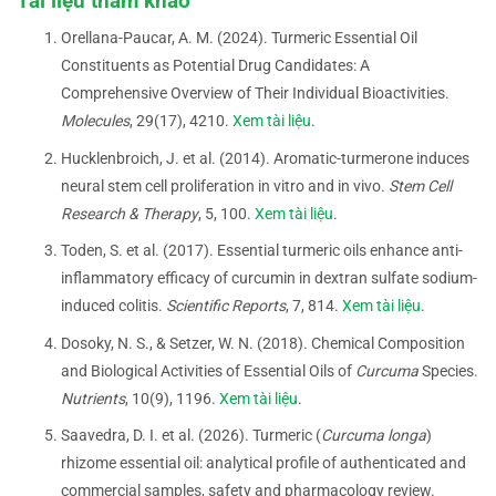
Tài liệu tham khảo
Orellana-Paucar, A. M. (2024). Turmeric Essential Oil
Constituents as Potential Drug Candidates: A
Comprehensive Overview of Their Individual Bioactivities.
Molecules
, 29(17), 4210.
Xem tài liệu
.
Hucklenbroich, J. et al. (2014). Aromatic-turmerone induces
neural stem cell proliferation in vitro and in vivo.
Stem Cell
Research & Therapy
, 5, 100.
Xem tài liệu
.
Toden, S. et al. (2017). Essential turmeric oils enhance anti-
inflammatory efficacy of curcumin in dextran sulfate sodium-
induced colitis.
Scientific Reports
, 7, 814.
Xem tài liệu
.
Dosoky, N. S., & Setzer, W. N. (2018). Chemical Composition
and Biological Activities of Essential Oils of
Curcuma
Species.
Nutrients
, 10(9), 1196.
Xem tài liệu
.
Saavedra, D. I. et al. (2026). Turmeric (
Curcuma longa
)
rhizome essential oil: analytical profile of authenticated and
commercial samples, safety and pharmacology review.