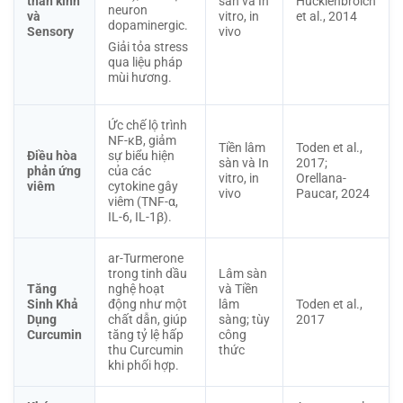
thần kinh
sàn và In
Hucklenbroich
neuron
và
vitro, in
et al., 2014
dopaminergic.
Sensory
vivo
Giải tỏa stress
qua liệu pháp
mùi hương.
Ức chế lộ trình
NF-κB, giảm
Tiền lâm
Toden et al.,
Điều hòa
sự biểu hiện
sàn và In
2017;
phản ứng
của các
vitro, in
Orellana-
viêm
cytokine gây
vivo
Paucar, 2024
viêm (TNF-α,
IL-6, IL-1β).
ar-Turmerone
trong tinh dầu
Lâm sàn
Tăng
nghệ hoạt
và Tiền
Sinh Khả
động như một
lâm
Toden et al.,
Dụng
chất dẫn, giúp
sàng; tùy
2017
Curcumin
tăng tỷ lệ hấp
công
thu Curcumin
thức
khi phối hợp.