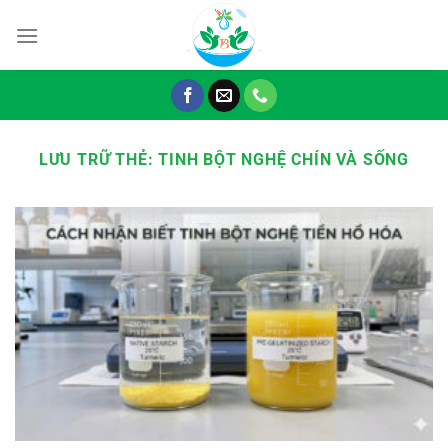
Chuyển
đến
nội
dung
LƯU TRỮ THẺ:
TINH BỘT NGHỆ CHÍN VÀ SỐNG