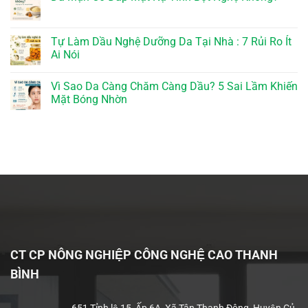
Tự Làm Dầu Nghệ Dưỡng Da Tại Nhà : 7 Rủi Ro Ít
Ai Nói
Vì Sao Da Càng Chăm Càng Dầu? 5 Sai Lầm Khiến
Mặt Bóng Nhờn
CT CP NÔNG NGHIỆP CÔNG NGHỆ CAO THANH
BÌNH