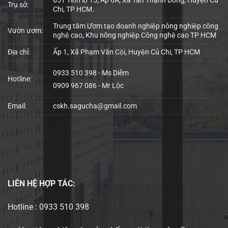
651 Tỉnh lộ 15, Ấp 6A, Xã Tân Thạnh Đông, Huyện Củ
Trụ sở:
Chi, TP HCM.
Trung tâm Ươm tạo doanh nghiệp nông nghiệp công
Vườn ươm:
nghệ cao, Khu nông nghiệp Công nghệ cao TP HCM
Địa chỉ:
Ấp 1, Xã Phạm Văn Cội, Huyện Củ Chi, TP HCM
0933 510 398 - Ms Diễm
Hotline:
0909 967 086 - Mr Lộc
Email:
cskh.sagucha@gmail.com
LIÊN HỆ
HỢP TÁC:
Hotline : 0933 510 398