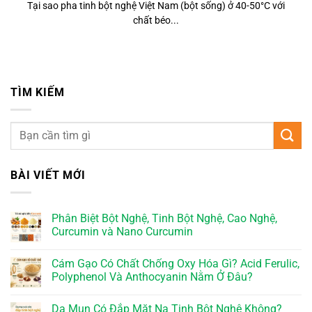
Tại sao pha tinh bột nghệ Việt Nam (bột sống) ở 40-50°C với
chất béo...
TÌM KIẾM
BÀI VIẾT MỚI
Phân Biệt Bột Nghệ, Tinh Bột Nghệ, Cao Nghệ,
Curcumin và Nano Curcumin
Cám Gạo Có Chất Chống Oxy Hóa Gì? Acid Ferulic,
Polyphenol Và Anthocyanin Nằm Ở Đâu?
Da Mụn Có Đắp Mặt Nạ Tinh Bột Nghệ Không?