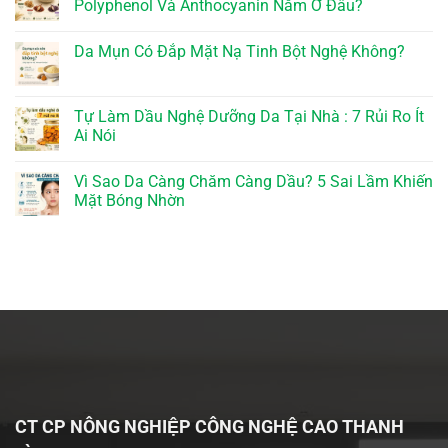
Polyphenol Và Anthocyanin Nằm Ở Đâu?
Da Mụn Có Đắp Mặt Nạ Tinh Bột Nghệ Không?
Tự Làm Dầu Nghệ Dưỡng Da Tại Nhà : 7 Rủi Ro Ít
Ai Nói
Vì Sao Da Càng Chăm Càng Dầu? 5 Sai Lầm Khiến
Mặt Bóng Nhờn
CT CP NÔNG NGHIỆP CÔNG NGHỆ CAO THANH