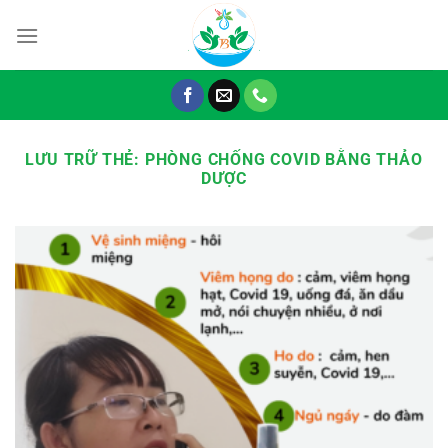
Chuyển
đến
nội
dung
LƯU TRỮ THẺ:
PHÒNG CHỐNG COVID BẰNG THẢO
DƯỢC