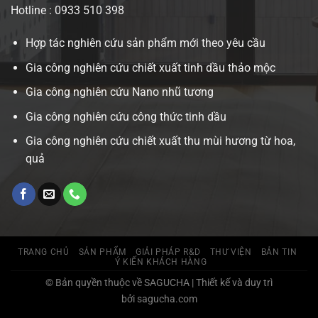
Hotline : 0933 510 398
Hợp tác nghiên cứu sản phẩm mới theo yêu cầu
Gia công nghiên cứu chiết xuất tinh dầu thảo mộc
Gia công nghiên cứu Nano nhũ tương
Gia công nghiên cứu công thức tinh dầu
Gia công nghiên cứu chiết xuất thu mùi hương từ hoa,
quả
TRANG CHỦ
SẢN PHẨM
GIẢI PHÁP R&D
THƯ VIỆN
BẢN TIN
Ý KIẾN KHÁCH HÀNG
© Bản quyền thuộc về SAGUCHA | Thiết kế và duy trì
bởi sagucha.com