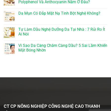
Polyphenol Và Anthocyanin Nằm Ở Đâu?
Da Mụn Có Đắp Mặt Nạ Tinh Bột Nghệ Không?
Tự Làm Dầu Nghệ Dưỡng Da Tại Nhà : 7 Rủi Ro Ít
Ai Nói
Vì Sao Da Càng Chăm Càng Dầu? 5 Sai Lầm Khiến
Mặt Bóng Nhờn
CT CP NÔNG NGHIỆP CÔNG NGHỆ CAO THANH