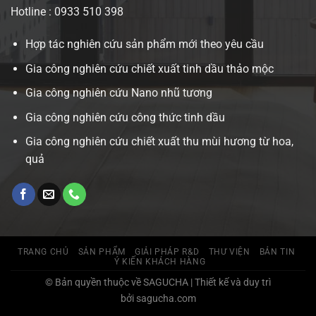
Hotline : 0933 510 398
Hợp tác nghiên cứu sản phẩm mới theo yêu cầu
Gia công nghiên cứu chiết xuất tinh dầu thảo mộc
Gia công nghiên cứu Nano nhũ tương
Gia công nghiên cứu công thức tinh dầu
Gia công nghiên cứu chiết xuất thu mùi hương từ hoa,
quả
TRANG CHỦ
SẢN PHẨM
GIẢI PHÁP R&D
THƯ VIỆN
BẢN TIN
Ý KIẾN KHÁCH HÀNG
© Bản quyền thuộc về SAGUCHA | Thiết kế và duy trì
bởi sagucha.com