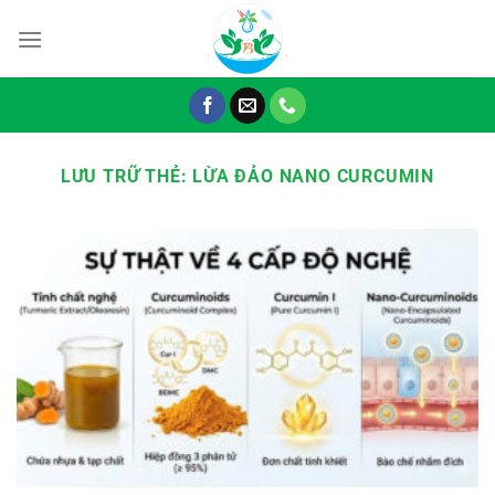
Chuyển
đến
nội
dung
LƯU TRỮ THẺ:
LỪA ĐẢO NANO CURCUMIN