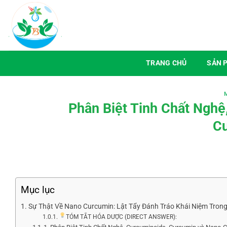
Chuyển
đến
nội
dung
TRANG CHỦ
SẢN 
Phân Biệt Tinh Chất Nghệ
Cu
Mục lục
Sự Thật Về Nano Curcumin: Lật Tẩy Đánh Tráo Khái Niệm Tr
TÓM TẮT HÓA DƯỢC (DIRECT ANSWER):