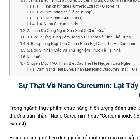
1. Phân Biệt Tinh Chất Nghệ, Curcuminoids, Curcumin và Nano-
1.1. Tinh chất nghệ (Turmeric Extract / Oleoresin)
1.2. Curcuminoids (Hệ phức hợp)
1.3. Curcumin (Curcumin I)
1.4. Nano-Curcuminoids
2. Trình Độ Công Nghệ Sản Xuất & Chiết Xuất
3. Giá Trị Ứng Dụng Lâm Sàng & Sự Thật Về Sinh Khả Dụng
4. Bảng Tổng Hợp Tiêu Chuẩn Phân Biệt Các Thế Hệ Curcumin
5. Đọc Vị Nhãn Mác Và Thử Nghiệm Thực Tế Tại Nhà
Kết Luận
Chuyên Mục FAQ: Phân Biệt Các Thế Hệ Nguyên Liệu Nghệ
Cẩm Nang Tiêu Dùng: Phân Biệt Nano Curcumin Thật – Giả
Sự Thật Về Nano Curcumin: Lật Tẩ
Trong ngành thực phẩm chức năng, hiện tượng đánh tráo kh
thường gắn nhãn “Nano Curcumin” hoặc “Curcuminoids 95%”
extract).
Hậu quả là người tiêu dùng phải trả một mức giá cao cấp c