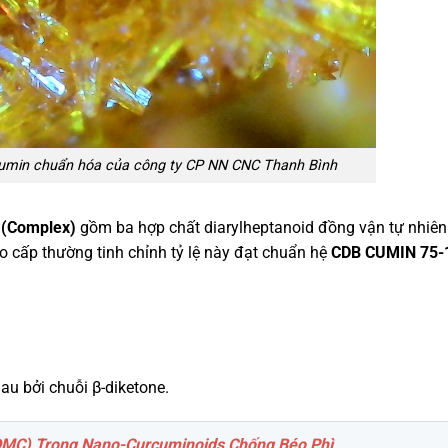
cumin chuẩn hóa của công ty CP NN CNC Thanh Bình
 (Complex)
gồm ba hợp chất diarylheptanoid đồng vận tự nhiên
o cấp thường tinh chỉnh tỷ lệ này đạt chuẩn hệ
CDB CUMIN 75-
au bởi chuỗi β-diketone.
DMC) Trong Nano-Curcuminoids Chống Béo Phì