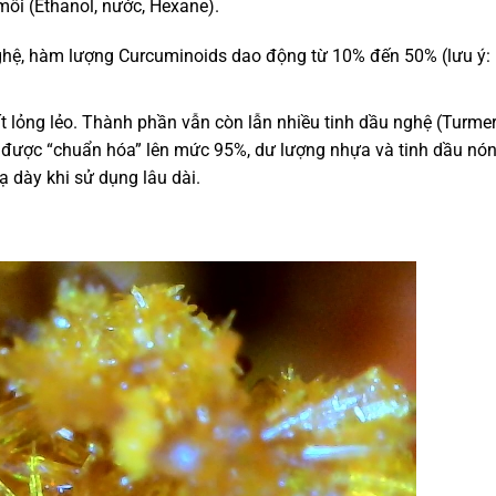
ôi (Ethanol, nước, Hexane).
nghệ, hàm lượng Curcuminoids dao động từ 10% đến 50% (lưu ý:
t lỏng lẻo. Thành phần vẫn còn lẫn nhiều tinh dầu nghệ (Turmer
g được “chuẩn hóa” lên mức 95%, dư lượng nhựa và tinh dầu nó
ạ dày khi sử dụng lâu dài.