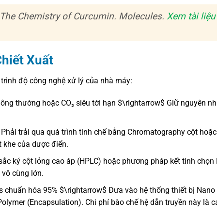
 The Chemistry of Curcumin. Molecules.
Xem tài liệu
hiết Xuất
p trình độ công nghệ xử lý của nhà máy:
hông thường hoặc CO₂ siêu tới hạn $\rightarrow$ Giữ nguyên nh
Phải trải qua quá trình tinh chế bằng Chromatography cột hoặc 
t khe của dược điển.
sắc ký cột lỏng cao áp (HPLC) hoặc phương pháp kết tinh chọn 
 vô cùng lớn.
ds chuẩn hóa 95% $\rightarrow$ Đưa vào hệ thống thiết bị Nano
mer (Encapsulation). Chi phí bào chế hệ dẫn truyền này là c