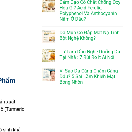
Cám Gạo Có Chất Chống Oxy
Hóa Gì? Acid Ferulic,
Polyphenol Và Anthocyanin
Nằm Ở Đâu?
Da Mụn Có Đắp Mặt Nạ Tinh
Bột Nghệ Không?
Tự Làm Dầu Nghệ Dưỡng Da
Tại Nhà : 7 Rủi Ro Ít Ai Nói
Vì Sao Da Càng Chăm Càng
Dầu? 5 Sai Lầm Khiến Mặt
 Phẩm
Bóng Nhờn
sản xuất
ô (Turmeric
ó sinh khả