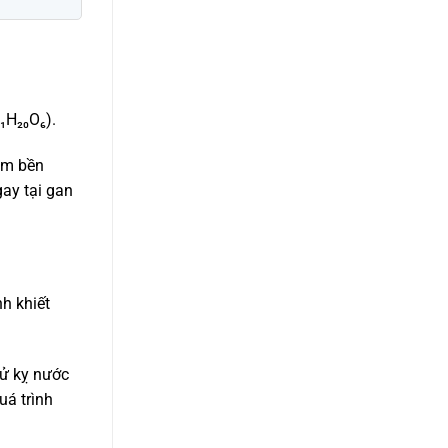
₁H₂₀O₆).
ém bền
ay tại gan
h khiết
tử kỵ nước
uá trình