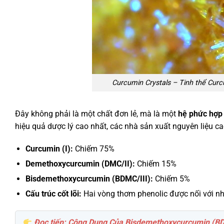
Curcumin Crystals – Tinh thể Cur
Đây không phải là một chất đơn lẻ, mà là một
hệ phức hợp
hiệu quả dược lý cao nhất, các nhà sản xuất nguyên liệu ca
Curcumin (I):
Chiếm 75%
Demethoxycurcumin (DMC/II):
Chiếm 15%
Bisdemethoxycurcumin (BDMC/III):
Chiếm 5%
Cấu trúc cốt lõi:
Hai vòng thơm phenolic được nối với nh
Đọc tiếp: Công Dụng Của Bisdemethoxycurcumin (B