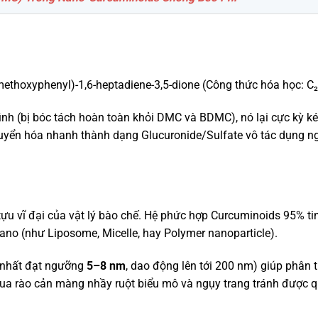
methoxyphenyl)-1,6-heptadiene-3,5-dione (Công thức hóa học: C₂
h (bị bóc tách hoàn toàn khỏi DMC và BDMC), nó lại cực kỳ k
uyển hóa nhanh thành dạng Glucuronide/Sulfate vô tác dụng ng
ựu vĩ đại của vật lý bào chế. Hệ phức hợp Curcuminoids 95% tin
ano (như Liposome, Micelle, hay Polymer nanoparticle).
n nhất đạt ngưỡng
5–8 nm
, dao động lên tới 200 nm) giúp phân 
qua rào cản màng nhầy ruột biểu mô và ngụy trang tránh được q