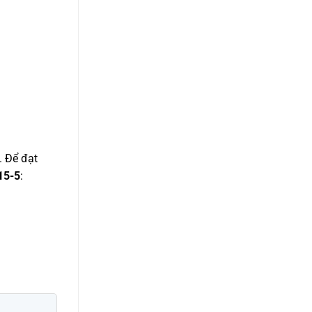
. Để đạt
15-5
: