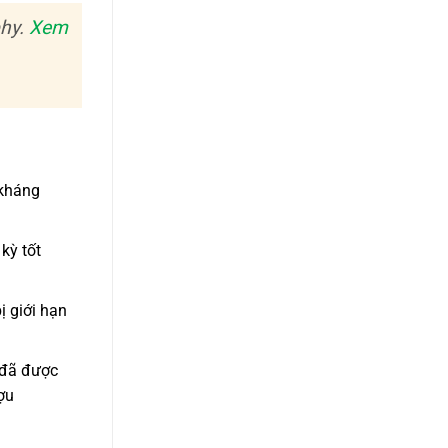
phy.
Xem
 kháng
kỳ tốt
ị giới hạn
 đã được
ợu