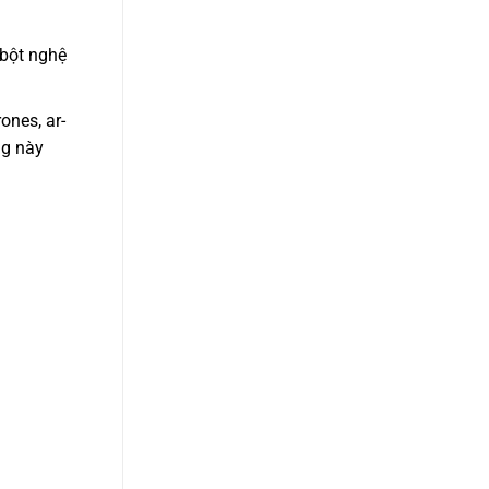
 bột nghệ
ones, ar-
ng này