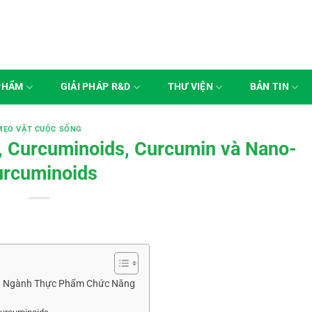
PHẨM
GIẢI PHÁP R&D
THƯ VIỆN
BẢN TIN
MẸO VẶT CUỘC SỐNG
, Curcuminoids, Curcumin và Nano-
rcuminoids
ong Ngành Thực Phẩm Chức Năng