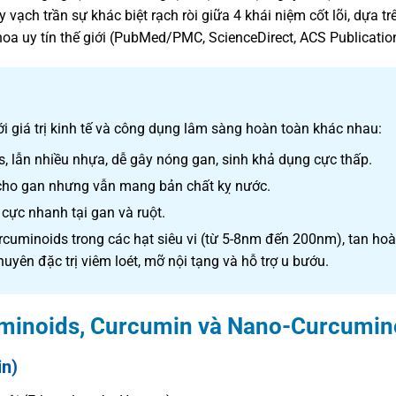
 vạch trần sự khác biệt rạch ròi giữa 4 khái niệm cốt lõi, dựa tr
oa uy tín thế giới (PubMed/PMC, ScienceDirect, ACS Publicatio
với giá trị kinh tế và công dụng lâm sàng hoàn toàn khác nhau:
 lẫn nhiều nhựa, dễ gây nóng gan, sinh khả dụng cực thấp.
 cho gan nhưng vẫn mang bản chất kỵ nước.
 cực nhanh tại gan và ruột.
cuminoids trong các hạt siêu vi (từ 5-8nm đến 200nm), tan ho
uyên đặc trị viêm loét, mỡ nội tạng và hỗ trợ u bướu.
cuminoids, Curcumin và Nano-Curcumin
in)