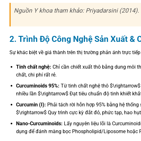
Nguồn Y khoa tham khảo: Priyadarsini (2014).
2. Trình Độ Công Nghệ Sản Xuất & C
Sự khác biệt về giá thành trên thị trường phản ánh trực tiế
Tinh chất nghệ:
Chỉ cần chiết xuất thô bằng dung môi t
chất, chi phí rất rẻ.
Curcuminoids 95%:
Từ tinh chất nghệ thô $\rightarrow$ 
nhiều lần $\rightarrow$ Đạt tiêu chuẩn độ tinh khiết khắ
Curcumin (I):
Phải tách rời hỗn hợp 95% bằng hệ thống 
$\rightarrow$ Quy trình cực kỳ đắt đỏ, phức tạp, hao hụt
Nano-Curcuminoids:
Lấy nguyên liệu lõi là Curcuminoi
dụng để đánh màng bọc Phospholipid/Liposome hoặc Poly