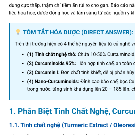
dụng cực thấp, thậm chí tiềm ẩn rủi ro cho gan. Báo cáo này
liệu hóa học, dược động học và lâm sàng từ các nguồn y kh
TÓM TẮT HÓA DƯỢC (DIRECT ANSWER):
Trên thị trường hiện có 4 thế hệ nguyên liệu từ củ nghệ 
(1) Tinh chất nghệ thô:
Chứa 10-50% Curcuminoids,
(2) Curcuminoids 95%:
Hỗn hợp tinh chế, an toàn
(3) Curcumin I:
Đơn chất tinh khiết, dễ bị phân hủy
(4) Nano-Curcuminoids:
Đỉnh cao bào chế, bọc Cur
trong nước, tăng sinh khả dụng lên 20 – 185 lần, ch
1. Phân Biệt Tinh Chất Nghệ, Cur
1.1. Tinh chất nghệ (Turmeric Extract / Oleores