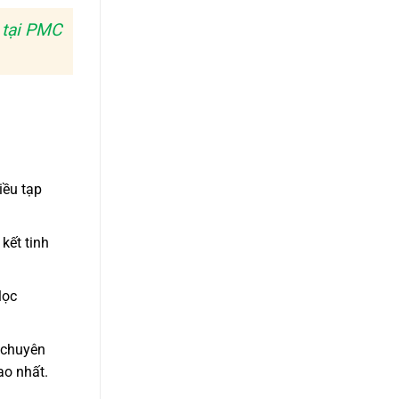
 tại PMC
iều tạp
kết tinh
lọc
 chuyên
ao nhất.