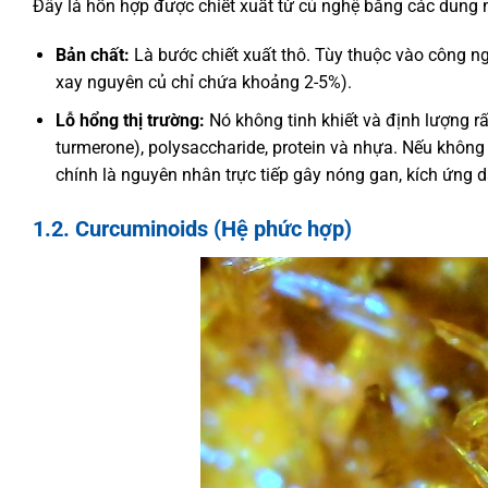
Đây là hỗn hợp được chiết xuất từ củ nghệ bằng các dung m
Bản chất:
Là bước chiết xuất thô. Tùy thuộc vào công 
xay nguyên củ chỉ chứa khoảng 2-5%).
Lỗ hổng thị trường:
Nó không tinh khiết và định lượng rấ
turmerone), polysaccharide, protein và nhựa. Nếu khôn
chính là nguyên nhân trực tiếp gây nóng gan, kích ứng d
1.2. Curcuminoids (Hệ phức hợp)