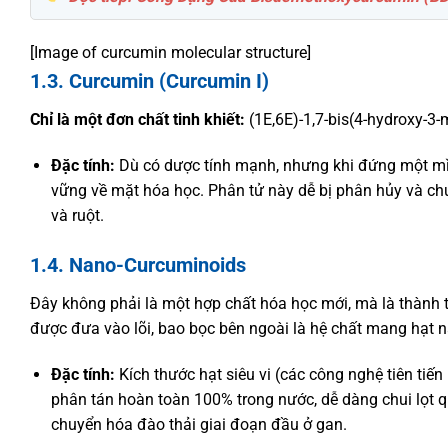
[Image of curcumin molecular structure]
1.3. Curcumin (Curcumin I)
Chỉ là một đơn chất tinh khiết:
(1E,6E)-1,7-bis(4-hydroxy-3-
Đặc tính:
Dù có dược tính mạnh, nhưng khi đứng một mìn
vững về mặt hóa học. Phân tử này dễ bị phân hủy và ch
và ruột.
1.4. Nano-Curcuminoids
Đây không phải là một hợp chất hóa học mới, mà là thành t
được đưa vào lõi, bao bọc bên ngoài là hệ chất mang hạt n
Đặc tính:
Kích thước hạt siêu vi (các công nghệ tiên tiế
phân tán hoàn toàn 100% trong nước, dễ dàng chui lọt 
chuyển hóa đào thải giai đoạn đầu ở gan.