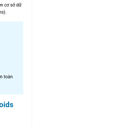
ên cơ sở dữ
ns).
àn toàn
oids