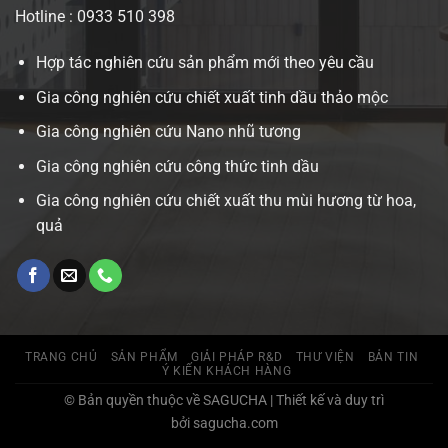
Hotline : 0933 510 398
Hợp tác nghiên cứu sản phẩm mới theo yêu cầu
Gia công nghiên cứu chiết xuất tinh dầu thảo mộc
Gia công nghiên cứu Nano nhũ tương
Gia công nghiên cứu công thức tinh dầu
Gia công nghiên cứu chiết xuất thu mùi hương từ hoa,
quả
TRANG CHỦ
SẢN PHẨM
GIẢI PHÁP R&D
THƯ VIỆN
BẢN TIN
Ý KIẾN KHÁCH HÀNG
© Bản quyền thuộc về SAGUCHA | Thiết kế và duy trì
bởi sagucha.com