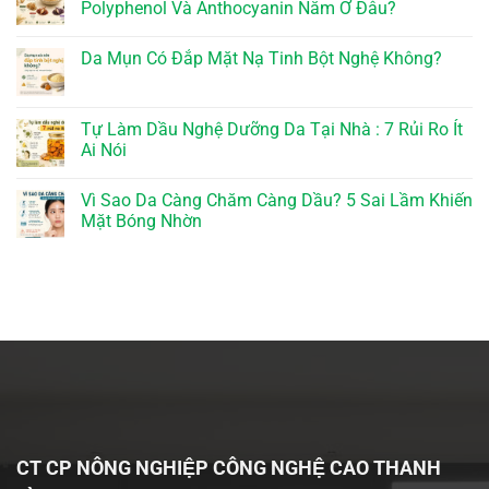
Polyphenol Và Anthocyanin Nằm Ở Đâu?
Da Mụn Có Đắp Mặt Nạ Tinh Bột Nghệ Không?
Tự Làm Dầu Nghệ Dưỡng Da Tại Nhà : 7 Rủi Ro Ít
Ai Nói
Vì Sao Da Càng Chăm Càng Dầu? 5 Sai Lầm Khiến
Mặt Bóng Nhờn
CT CP NÔNG NGHIỆP CÔNG NGHỆ CAO THANH