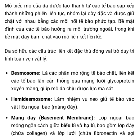
Mô biểu mô của da được tạo thành từ các tế bào sắp xếp
thành những phiến liên tục, nhóm lại dày đặc và được giữ
chặt với nhau bằng các mối nối tế bào phức tạp. Bề mặt
đỉnh của các tế bào hướng ra môi trường ngoài, trong khi
bề mặt đáy bám chặt vào mô liên kết liền kề.
Da sở hữu các cấu trúc liên kết đặc thù đóng vai trò duy trì
tính toàn vẹn vật lý:
Desmosome:
Là các phần mở rộng tế bào chất, liên kết
các tế bào lân cận thông qua mạng lưới glycoprotein
xuyên màng, giúp mô da chịu được lực ma sát.
Hemidesmosome:
Làm nhiệm vụ neo giữ tế bào vào
vật liệu ngoại bào (màng đáy).
Màng đáy (Basement Membrane):
Lớp ngoại bào
mỏng ngăn cách giữa
biểu bì
và
hạ bì
, bao gồm lớp đáy
(chứa collagen) và lớp lưới (chứa fibronectin và sợi