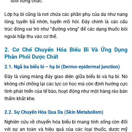
lưới vững chắc.
Lớp hạ bì cũng là nơi chứa các phần phụ của da như nang
lông, tuyến bã nhờn, tuyến mồ hôi. Đây chính là các cấu
trúc đóng vai trò như “đường vòng” để các dạng thuốc bôi
ngoài hấp thu vào cơ thể.
2. Cơ Chế Chuyển Hóa Biểu Bì Và Ứng Dụng
Phân Phối Dược Chất
2.1. Ngã ba biểu bì – hạ bì (Dermo-epidermal junction)
Đây là vùng màng đáy giao diện giữa biểu bì và hạ bì. Nó
không chỉ chống lại các lực cơ học mà còn định hướng cực
tính phát triển của tế bào, hoạt động như một hàng rào bán
thấm khắt khe.
2.2. Sự Chuyển Hóa Qua Da (Skin Metabolism)
Nghiên cứu về chuyển hóa biểu bì mang tính sống còn đối
với sự an toàn và hiệu quả của các loại thuốc, dược mỹ