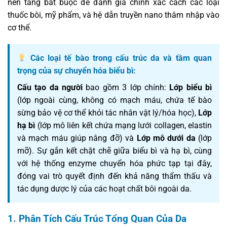
nền tảng bắt buộc để đánh giá chính xác cách các loại
thuốc bôi, mỹ phẩm, và hệ dẫn truyền nano thâm nhập vào
cơ thể.
Các loại tế bào trong cấu trúc da và tầm quan
trọng của sự chuyển hóa biểu bì:
Cấu tạo da người
bao gồm 3 lớp chính:
Lớp biểu bì
(lớp ngoài cùng, không có mạch máu, chứa tế bào
sừng bảo vệ cơ thể khỏi tác nhân vật lý/hóa học),
Lớp
hạ bì
(lớp mô liên kết chứa mạng lưới collagen, elastin
và mạch máu giúp nâng đỡ) và
Lớp mô dưới da
(lớp
mỡ). Sự gắn kết chặt chẽ giữa biểu bì và hạ bì, cùng
với hệ thống enzyme chuyển hóa phức tạp tại đây,
đóng vai trò quyết định đến khả năng thẩm thấu và
tác dụng dược lý của các hoạt chất bôi ngoài da.
1. Phân Tích Cấu Trúc Tổng Quan Của Da