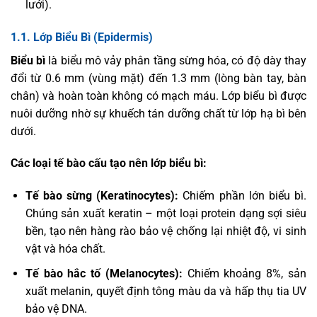
lưới).
1.1. Lớp Biểu Bì (Epidermis)
Biểu bì
là biểu mô vảy phân tầng sừng hóa, có độ dày thay
đổi từ 0.6 mm (vùng mặt) đến 1.3 mm (lòng bàn tay, bàn
chân) và hoàn toàn không có mạch máu. Lớp biểu bì được
nuôi dưỡng nhờ sự khuếch tán dưỡng chất từ lớp hạ bì bên
dưới.
Các loại tế bào cấu tạo nên lớp biểu bì:
Tế bào sừng (Keratinocytes):
Chiếm phần lớn biểu bì.
Chúng sản xuất keratin – một loại protein dạng sợi siêu
bền, tạo nên hàng rào bảo vệ chống lại nhiệt độ, vi sinh
vật và hóa chất.
Tế bào hắc tố (Melanocytes):
Chiếm khoảng 8%, sản
xuất melanin, quyết định tông màu da và hấp thụ tia UV
bảo vệ DNA.