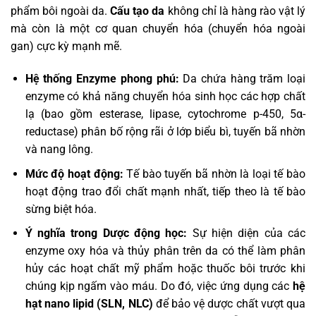
phẩm bôi ngoài da.
Cấu tạo da
không chỉ là hàng rào vật lý
mà còn là một cơ quan chuyển hóa (chuyển hóa ngoài
gan) cực kỳ mạnh mẽ.
Hệ thống Enzyme phong phú:
Da chứa hàng trăm loại
enzyme có khả năng chuyển hóa sinh học các hợp chất
lạ (bao gồm esterase, lipase, cytochrome p-450, 5α-
reductase) phân bố rộng rãi ở lớp biểu bì, tuyến bã nhờn
và nang lông.
Mức độ hoạt động:
Tế bào tuyến bã nhờn là loại tế bào
hoạt động trao đổi chất mạnh nhất, tiếp theo là tế bào
sừng biệt hóa.
Ý nghĩa trong Dược động học:
Sự hiện diện của các
enzyme oxy hóa và thủy phân trên da có thể làm phân
hủy các hoạt chất mỹ phẩm hoặc thuốc bôi trước khi
chúng kịp ngấm vào máu. Do đó, việc ứng dụng các
hệ
hạt nano lipid (SLN, NLC)
để bảo vệ dược chất vượt qua