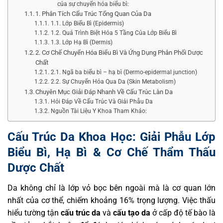
của sự chuyển hóa biểu bì:
1. Phân Tích Cấu Trúc Tổng Quan Của Da
1.1. Lớp Biểu Bì (Epidermis)
1.2. Quá Trình Biệt Hóa 5 Tầng Của Lớp Biểu Bì
1.3. Lớp Hạ Bì (Dermis)
2. Cơ Chế Chuyển Hóa Biểu Bì Và Ứng Dụng Phân Phối Dược
Chất
2.1. Ngã ba biểu bì – hạ bì (Dermo-epidermal junction)
2.2. Sự Chuyển Hóa Qua Da (Skin Metabolism)
Chuyên Mục Giải Đáp Nhanh Về Cấu Trúc Làn Da
Hỏi Đáp Về Cấu Trúc Và Giải Phẫu Da
Nguồn Tài Liệu Y Khoa Tham Khảo:
Cấu Trúc Da Khoa Học: Giải Phẫu Lớp
Biểu Bì, Hạ Bì & Cơ Chế Thẩm Thấu
Dược Chất
Da không chỉ là lớp vỏ bọc bên ngoài mà là cơ quan lớn
nhất của cơ thể, chiếm khoảng 16% trọng lượng. Việc thấu
hiểu tường tận
cấu trúc da
và
cấu tạo da
ở cấp độ tế bào là