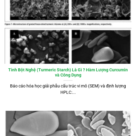
Tinh Bột Nghệ (Turmeric Starch) Là Gì ? Hàm Lượng Curcumin
và Công Dụng
Báo cáo hóa học giải phẫu cấu trúc vi mô (SEM) và định lượng
HPLC:...