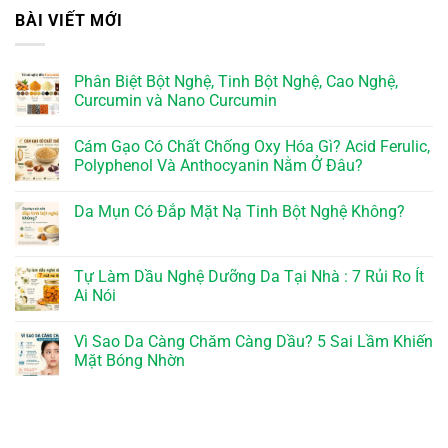
BÀI VIẾT MỚI
Phân Biệt Bột Nghệ, Tinh Bột Nghệ, Cao Nghệ,
Curcumin và Nano Curcumin
Cám Gạo Có Chất Chống Oxy Hóa Gì? Acid Ferulic,
Polyphenol Và Anthocyanin Nằm Ở Đâu?
Da Mụn Có Đắp Mặt Nạ Tinh Bột Nghệ Không?
Tự Làm Dầu Nghệ Dưỡng Da Tại Nhà : 7 Rủi Ro Ít
Ai Nói
Vì Sao Da Càng Chăm Càng Dầu? 5 Sai Lầm Khiến
Mặt Bóng Nhờn