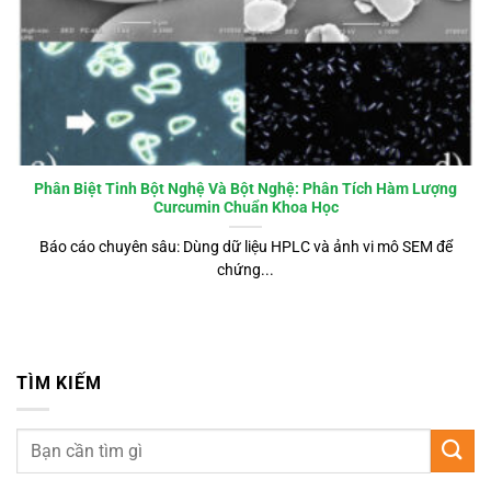
Phân Biệt Tinh Bột Nghệ Và Bột Nghệ: Phân Tích Hàm Lượng
Curcumin Chuẩn Khoa Học
Báo cáo chuyên sâu: Dùng dữ liệu HPLC và ảnh vi mô SEM để
chứng...
TÌM KIẾM