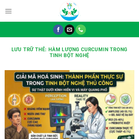
Chuyển
đến
nội
dung
LƯU TRỮ THẺ:
HÀM LƯỢNG CURCUMIN TRONG
TINH BỘT NGHỆ