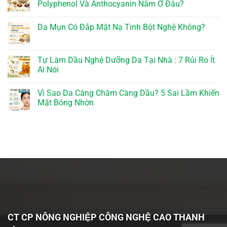
Polyphenol Và Anthocyanin Nằm Ở Đâu?
Da Mụn Có Đắp Mặt Nạ Tinh Bột Nghệ Không?
Tự Làm Dầu Nghệ Dưỡng Da Tại Nhà : 7 Rủi Ro Ít
Ai Nói
Vì Sao Da Càng Chăm Càng Dầu? 5 Sai Lầm Khiến
Mặt Bóng Nhờn
CT CP NÔNG NGHIỆP CÔNG NGHỆ CAO THANH