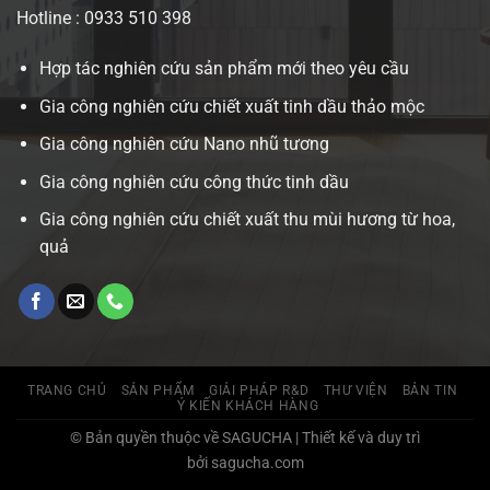
Hotline : 0933 510 398
Hợp tác nghiên cứu sản phẩm mới theo yêu cầu
Gia công nghiên cứu chiết xuất tinh dầu thảo mộc
Gia công nghiên cứu Nano nhũ tương
Gia công nghiên cứu công thức tinh dầu
Gia công nghiên cứu chiết xuất thu mùi hương từ hoa,
quả
TRANG CHỦ
SẢN PHẨM
GIẢI PHÁP R&D
THƯ VIỆN
BẢN TIN
Ý KIẾN KHÁCH HÀNG
© Bản quyền thuộc về SAGUCHA | Thiết kế và duy trì
bởi sagucha.com