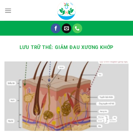
Chuyển
đến
nội
dung
LƯU TRỮ THẺ:
GIẢM ĐAU XƯƠNG KHỚP