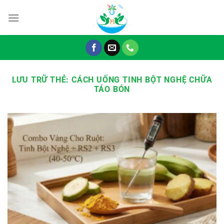
Chuyển
đến
nội
dung
LƯU TRỮ THẺ:
CÁCH UỐNG TINH BỘT NGHỆ CHỮA
TÁO BÓN