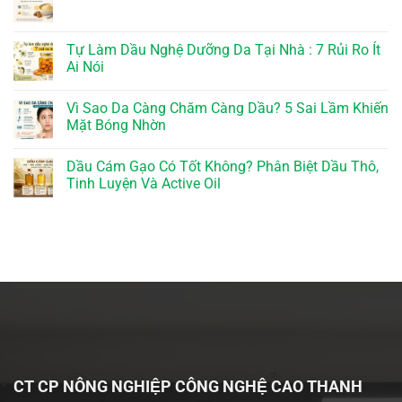
Tự Làm Dầu Nghệ Dưỡng Da Tại Nhà : 7 Rủi Ro Ít
Ai Nói
Vì Sao Da Càng Chăm Càng Dầu? 5 Sai Lầm Khiến
Mặt Bóng Nhờn
Dầu Cám Gạo Có Tốt Không? Phân Biệt Dầu Thô,
Tinh Luyện Và Active Oil
CT CP NÔNG NGHIỆP CÔNG NGHỆ CAO THANH