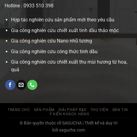
Hotline : 0933 510 398
Hợp tác nghiên cứu sản phẩm mới theo yêu cầu
Gia công nghiên cứu chiết xuất tinh dầu thảo mộc
Gia công nghiên cứu Nano nhũ tương
Gia công nghiên cứu công thức tinh dầu
Gia công nghiên cứu chiết xuất thu mùi hương từ hoa,
quả
TRANG CHỦ
SẢN PHẨM
GIẢI PHÁP R&D
THƯ VIỆN
BẢN TIN
Ý KIẾN KHÁCH HÀNG
© Bản quyền thuộc về SAGUCHA | Thiết kế và duy trì
bởi sagucha.com