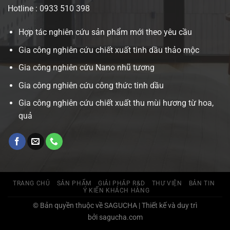
Hotline : 0933 510 398
Hợp tác nghiên cứu sản phẩm mới theo yêu cầu
Gia công nghiên cứu chiết xuất tinh dầu thảo mộc
Gia công nghiên cứu Nano nhũ tương
Gia công nghiên cứu công thức tinh dầu
Gia công nghiên cứu chiết xuất thu mùi hương từ hoa,
quả
TRANG CHỦ
SẢN PHẨM
GIẢI PHÁP R&D
THƯ VIỆN
BẢN TIN
Ý KIẾN KHÁCH HÀNG
© Bản quyền thuộc về SAGUCHA | Thiết kế và duy trì
bởi sagucha.com