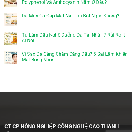
Polyphenol Và Anthocyanin Nằm Ở Đâu?
Da Mụn Có Đắp Mặt Nạ Tinh Bột Nghệ Không?
Tự Làm Dầu Nghệ Dưỡng Da Tại Nhà : 7 Rủi Ro Ít
Ai Nói
Vì Sao Da Càng Chăm Càng Dầu? 5 Sai Lầm Khiến
Mặt Bóng Nhờn
CT CP NÔNG NGHIỆP CÔNG NGHỆ CAO THANH