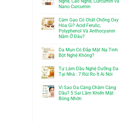
Nghệ, Cao Nghệ, Curcumin và
Nano Curcumin
Cám Gạo Có Chất Chống Oxy
Hóa Gì? Acid Ferulic,
Polyphenol Và Anthocyanin
Nằm Ở Đâu?
Da Mụn Có Đắp Mặt Nạ Tinh
Bột Nghệ Không?
Tự Làm Dầu Nghệ Dưỡng Da
Tại Nhà : 7 Rủi Ro Ít Ai Nói
Vì Sao Da Càng Chăm Càng
Dầu? 5 Sai Lầm Khiến Mặt
Bóng Nhờn