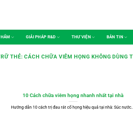
PHẨM
GIẢI PHÁP R&D
THƯ VIỆN
BẢN TIN
TRỮ THẺ:
CÁCH CHỮA VIÊM HỌNG KHÔNG DÙNG 
10 Cách chữa viêm họng nhanh nhất tại nhà
Hướng dẫn 10 cách trị đau rát cổ họng hiệu quả tại nhà: Súc nước..