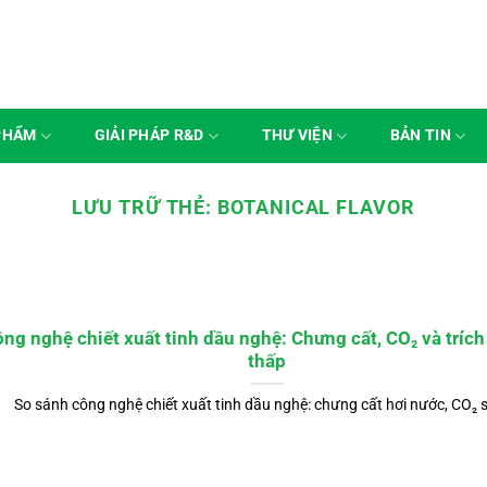
PHẨM
GIẢI PHÁP R&D
THƯ VIỆN
BẢN TIN
LƯU TRỮ THẺ:
BOTANICAL FLAVOR
ng nghệ chiết xuất tinh dầu nghệ: Chưng cất, CO₂ và trích 
thấp
So sánh công nghệ chiết xuất tinh dầu nghệ: chưng cất hơi nước, CO₂ si