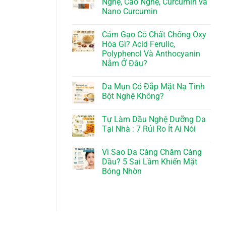
Nghệ, Cao Nghệ, Curcumin và
Nano Curcumin
Cám Gạo Có Chất Chống Oxy
Hóa Gì? Acid Ferulic,
Polyphenol Và Anthocyanin
Nằm Ở Đâu?
Da Mụn Có Đắp Mặt Nạ Tinh
Bột Nghệ Không?
Tự Làm Dầu Nghệ Dưỡng Da
Tại Nhà : 7 Rủi Ro Ít Ai Nói
Vì Sao Da Càng Chăm Càng
Dầu? 5 Sai Lầm Khiến Mặt
Bóng Nhờn