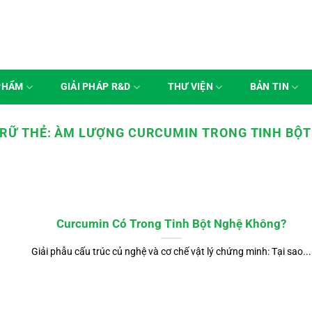
PHẨM
GIẢI PHÁP R&D
THƯ VIỆN
BẢN TIN
TRỮ THẺ:
ÀM LƯỢNG CURCUMIN TRONG TINH BỘT
Curcumin Có Trong Tinh Bột Nghệ Không?
Giải phẫu cấu trúc củ nghệ và cơ chế vật lý chứng minh: Tại sao...