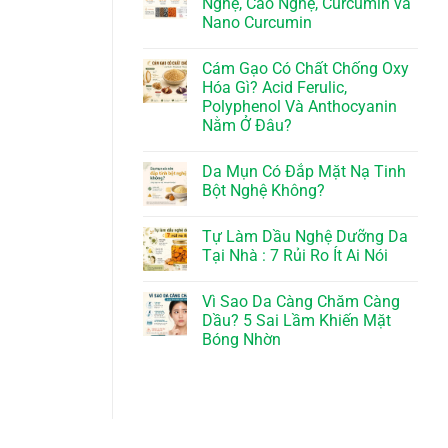
Nghệ, Cao Nghệ, Curcumin và
Nano Curcumin
Cám Gạo Có Chất Chống Oxy
Hóa Gì? Acid Ferulic,
Polyphenol Và Anthocyanin
Nằm Ở Đâu?
Da Mụn Có Đắp Mặt Nạ Tinh
Bột Nghệ Không?
Tự Làm Dầu Nghệ Dưỡng Da
Tại Nhà : 7 Rủi Ro Ít Ai Nói
Vì Sao Da Càng Chăm Càng
Dầu? 5 Sai Lầm Khiến Mặt
Bóng Nhờn