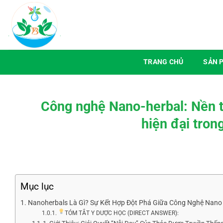
Chuyển
đến
nội
dung
TRANG CHỦ
SẢN 
Công nghệ Nano-herbal: Nền tả
hiện đại tron
Mục lục
Nanoherbals Là Gì? Sự Kết Hợp Đột Phá Giữa Công Nghệ Nano
TÓM TẮT Y DƯỢC HỌC (DIRECT ANSWER):