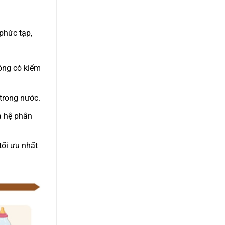
phức tạp,
óng có kiểm
 trong nước.
a hệ phân
tối ưu nhất