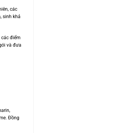
hiên, các
, sinh khả
n các điểm
gói và đưa
arin,
ome. Đồng