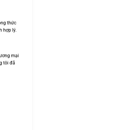
ông thức
 hợp lý.
hương mại
g tôi đã