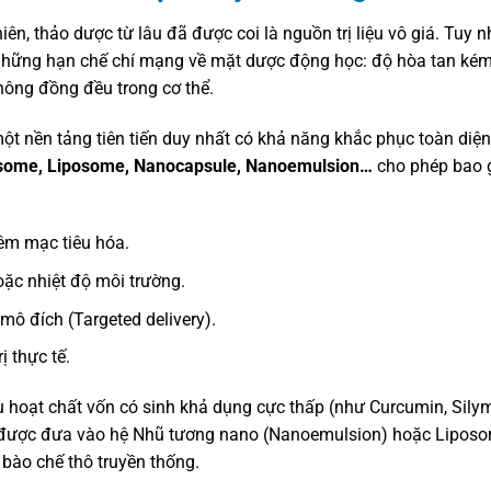
n, thảo dược từ lâu đã được coi là nguồn trị liệu vô giá. Tuy n
i những hạn chế chí mạng về mặt dược động học: độ hòa tan kém
không đồng đều trong cơ thể.
ột nền tảng tiên tiến duy nhất có khả năng khắc phục toàn diệ
some, Liposome, Nanocapsule, Nanoemulsion…
cho phép bao 
êm mạc tiêu hóa.
ặc nhiệt độ môi trường.
mô đích (Targeted delivery).
 thực tế.
ều hoạt chất vốn có sinh khả dụng cực thấp (như Curcumin, Silym
được đưa vào hệ Nhũ tương nano (Nanoemulsion) hoặc Lipos
 bào chế thô truyền thống.