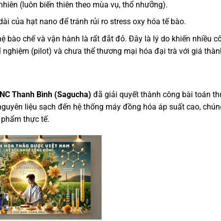
hiên (luôn biến thiên theo mùa vụ, thổ nhưỡng).
i của hạt nano để tránh rủi ro stress oxy hóa tế bào.
ghệ bào chế và vận hành là rất đắt đỏ. Đây là lý do khiến nhiều c
 nghiệm (pilot) và chưa thể thương mại hóa đại trà với giá thành
CNC Thanh Bình (Sagucha)
đã giải quyết thành công bài toán t
nguyên liệu sạch đến hệ thống máy đồng hóa áp suất cao, chún
phẩm thực tế.