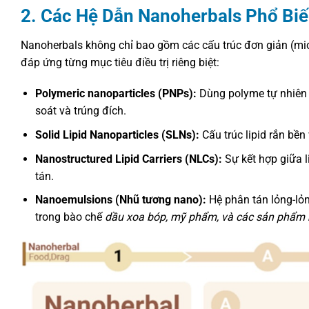
2. Các Hệ Dẫn Nanoherbals Phổ Bi
Nanoherbals không chỉ bao gồm các cấu trúc đơn giản (mic
đáp ứng từng mục tiêu điều trị riêng biệt:
Polymeric nanoparticles (PNPs):
Dùng polyme tự nhiên 
soát và trúng đích.
Solid Lipid Nanoparticles (SLNs):
Cấu trúc lipid rắn bền
Nanostructured Lipid Carriers (NLCs):
Sự kết hợp giữa l
tán.
Nanoemulsions (Nhũ tương nano):
Hệ phân tán lỏng-lỏn
trong bào chế
dầu xoa bóp, mỹ phẩm, và các sản phẩm 