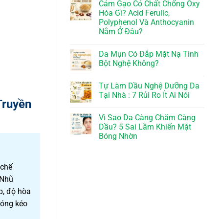
Cám Gạo Có Chất Chống Oxy
Hóa Gì? Acid Ferulic,
Polyphenol Và Anthocyanin
Nằm Ở Đâu?
Da Mụn Có Đắp Mặt Nạ Tinh
Bột Nghệ Không?
Tự Làm Dầu Nghệ Dưỡng Da
Tại Nhà : 7 Rủi Ro Ít Ai Nói
Truyền
Vì Sao Da Càng Chăm Càng
Dầu? 5 Sai Lầm Khiến Mặt
Bóng Nhờn
 chế
 Nhũ
p, độ hòa
hóng kéo