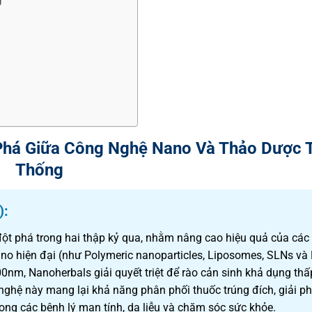
g
 Phá Giữa Công Nghệ Nano Và Thảo Dược 
Thống
):
ột phá trong hai thập kỷ qua, nhằm nâng cao hiệu quả của các
no hiện đại (như Polymeric nanoparticles, Liposomes, SLNs và
nm, Nanoherbals giải quyết triệt để rào cản sinh khả dụng thấ
 nghệ này mang lại khả năng phân phối thuốc trúng đích, giải p
rong các bệnh lý mạn tính, da liễu và chăm sóc sức khỏe.