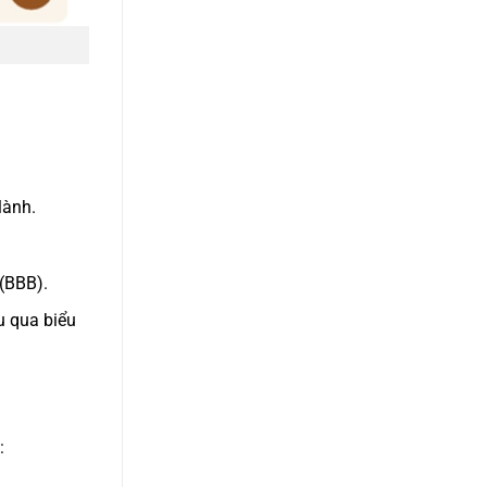
lành.
(BBB).
u qua biểu
: