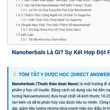
1. Giới Thiệu: Giải Quyết “Nỗi Đau” Của Thảo Dược Truyền Thốn
2. Các Hệ Dẫn Nanoherbals Phổ Biến Trong Y Dược
Lợi Ích Và Ứng Dụng Đột Phá Của Nanoherbals:
3. Thách Thức Công Nghệ Và Lời Giải Từ Sagucha
Hiện Thực Hóa Công Nghệ Tại Sagucha
Chuyên Mục FAQ: Tìm Hiểu Thêm Về Nanoherbals
Hỏi Đáp Khoa Học Về Thảo Dược Nano
Kết Luận
Tài liệu khoa học tham khảo:
Nanoherbals Là Gì? Sự Kết Hợp Đột
TÓM TẮT Y DƯỢC HỌC (DIRECT ANSWER
Nanoherbals (Thuốc thảo dược Nano)
là một hướng đi đ
phẩm y học cổ truyền. Bằng cách sử dụng các hệ dẫn na
tương Nanoemulsion) đưa hoạt chất về kích thước 10-200
tan kém và dễ bị phân hủy của dược liệu tự nhiên. Công
dài, giảm liều lượng nhưng tăng mạnh hiệu lực điều trị t