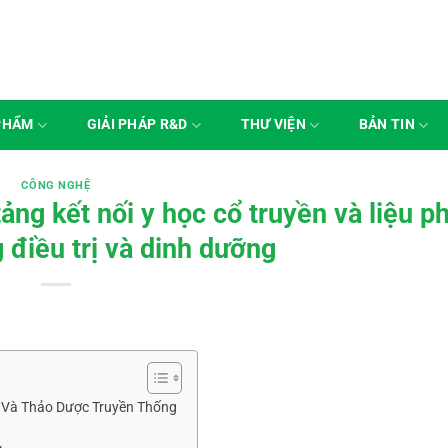
PHẨM
GIẢI PHÁP R&D
THƯ VIỆN
BẢN TIN
CÔNG NGHỆ
ng kết nối y học cổ truyền và liệu p
g điều trị và dinh dưỡng
 Và Thảo Dược Truyền Thống