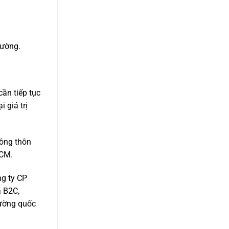
rường.
ần tiếp tục
 giá trị
nông thôn
HCM.
g ty CP
à B2C,
rường quốc