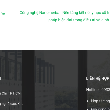
Công nghệ Nano-herbal: Nền tảng kết nối y học cổ tr
hức
pháp hiện đại trong điều trị và din
LIÊN HỆ
HỢP
H
Hotline : 093
ủ Chi, TP HCM.
Hợp tác n
 nghệ cao, Khu
Gia công n