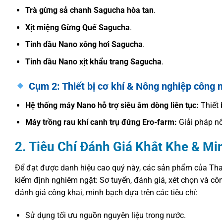
Trà gừng sả chanh Sagucha hòa tan
.
Xịt miệng Gừng Quế Sagucha
.
Tinh dầu Nano xông hơi Sagucha
.
Tinh dầu Nano xịt khẩu trang Sagucha
.
Cụm 2: Thiết bị cơ khí & Nông nghiệp công 
Hệ thống máy Nano hỗ trợ siêu âm dòng liên tục:
Thiết 
Máy trồng rau khí canh trụ đứng Ero-farm:
Giải pháp nô
2. Tiêu Chí Đánh Giá Khắt Khe & M
Để đạt được danh hiệu cao quý này, các sản phẩm của Than
kiểm định nghiêm ngặt: Sơ tuyển, đánh giá, xét chọn và cô
đánh giá công khai, minh bạch dựa trên các tiêu chí:
Sử dụng tối ưu nguồn nguyên liệu trong nước.