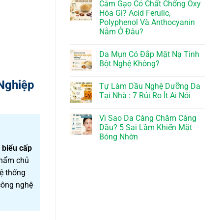
Cám Gạo Có Chất Chống Oxy
Hóa Gì? Acid Ferulic,
Polyphenol Và Anthocyanin
Nằm Ở Đâu?
Da Mụn Có Đắp Mặt Nạ Tinh
Bột Nghệ Không?
Nghiệp
Tự Làm Dầu Nghệ Dưỡng Da
Tại Nhà : 7 Rủi Ro Ít Ai Nói
Vì Sao Da Càng Chăm Càng
Dầu? 5 Sai Lầm Khiến Mặt
Bóng Nhờn
 biểu cấp
phẩm chủ
Hệ thống
 công nghệ