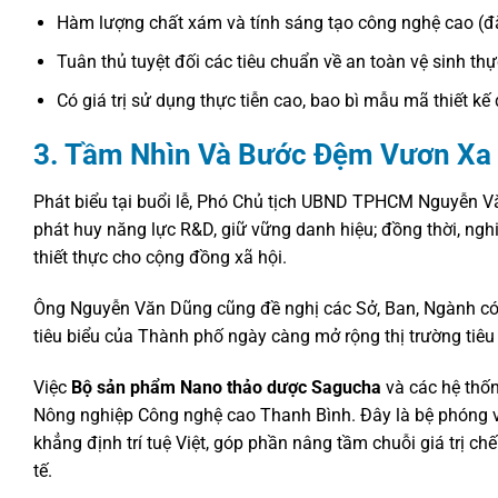
Hàm lượng chất xám và tính sáng tạo công nghệ cao (đặ
Tuân thủ tuyệt đối các tiêu chuẩn về an toàn vệ sinh th
Có giá trị sử dụng thực tiễn cao, bao bì mẫu mã thiết kế
3. Tầm Nhìn Và Bước Đệm Vươn Xa
Phát biểu tại buổi lễ, Phó Chủ tịch UBND TPHCM Nguyễn V
phát huy năng lực R&D, giữ vững danh hiệu; đồng thời, ngh
thiết thực cho cộng đồng xã hội.
Ông Nguyễn Văn Dũng cũng đề nghị các Sở, Ban, Ngành có 
tiêu biểu của Thành phố ngày càng mở rộng thị trường tiêu
Việc
Bộ sản phẩm Nano thảo dược Sagucha
và các hệ thố
Nông nghiệp Công nghệ cao Thanh Bình. Đây là bệ phóng vữ
khẳng định trí tuệ Việt, góp phần nâng tầm chuỗi giá trị c
tế.