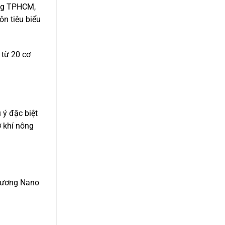
ơng TPHCM,
n tiêu biểu
từ 20 cơ
 ý đặc biệt
ơ khí nông
 tương Nano