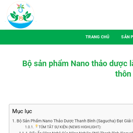
Chuyển
đến
nội
dung
TRANG CHỦ
SẢN 
Bộ sản phẩm Nano thảo dược l
thôn
Mục lục
Bộ Sản Phẩm Nano Thảo Dược Thanh Bình (Sagucha) Đạt Giải
TÓM TẮT SỰ KIỆN (NEWS HIGHLIGHT):