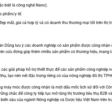
c biệt là công nghệ Nano).
ực phẩm/y tế.
 đẹp mắt, giá cả hợp lý và có doanh thu thương mại tốt trên thị t
ăn Dũng lưu ý các doanh nghiệp có sản phẩm được công nhận c
iên cứu đóng góp thêm nhiều sản phẩm có thương hiệu, mang lại
các giải pháp hỗ trợ thiết thực để các sản phẩm công nghiệp 
 thụ, tạo nên nét đặc trưng riêng có của nông nghiệp đô thị TP
ng máy móc được công nhận là một dấu mốc lịch sử đối với Côn
ng chắc để công ty tiếp tục mở rộng thị trường tiêu thụ B2B v
hế biến sâu của ngành Nông nghiệp và Dược liệu Việt Nam trên t