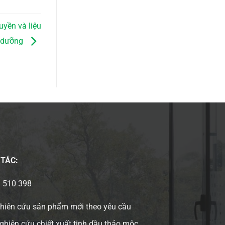
uyền và liệu
h dưỡng
 TÁC:
3 510 398
ghiên cứu sản phẩm mới theo yêu cầu
ghiên cứu chiết xuất tinh dầu thảo mộc