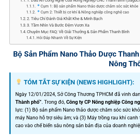
1. Dấu Ấn Công Nghệ Của Nông Nghiệp CNC Thanh Bình (Saguc
Cụm 1: Bộ sản phẩm Nano thảo dược chăm sóc sức khỏe
Cụm 2: Thiết bị cơ khí & Nông nghiệp công nghệ cao
2. Tiêu Chí Đánh Giá Khắt Khe & Minh Bạch
3. Tầm Nhìn Và Bước Đệm Vươn Xa
Chuyên Mục FAQ: Về Giải Thưởng & Sản Phẩm Thanh Bình
Hỏi Đáp Nhanh Về Sự Kiện
Bộ Sản Phẩm Nano Thảo Dược Thanh 
Nông Thô
TÓM TẮT SỰ KIỆN (NEWS HIGHLIGHT):
Ngày 12/01/2024, Sở Công Thương TPHCM đã vinh dan
Thành phố”
. Trong đó,
Công ty CP Nông nghiệp Công n
lực: (1) Bộ sản phẩm Nano thảo dược chăm sóc sức khỏe 
máy Nano hỗ trợ siêu âm; và (3) Máy trồng rau khí canh
cao vào chế biến sâu nông sản bản địa của doanh nghiệ