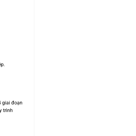
ệp.
 giai đoạn
 trình