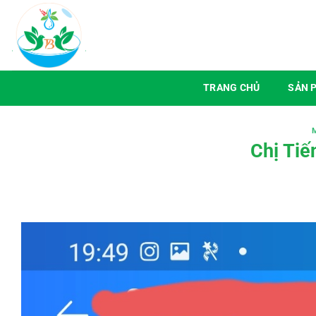
Chuyển
đến
nội
dung
TRANG CHỦ
SẢN 
Chị Ti