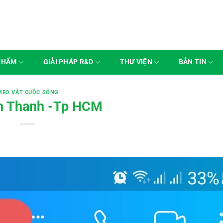
PHẨM
GIẢI PHÁP R&D
THƯ VIỆN
BẢN TIN
MẸO VẶT CUỘC SỐNG
ến Thanh -Tp HCM