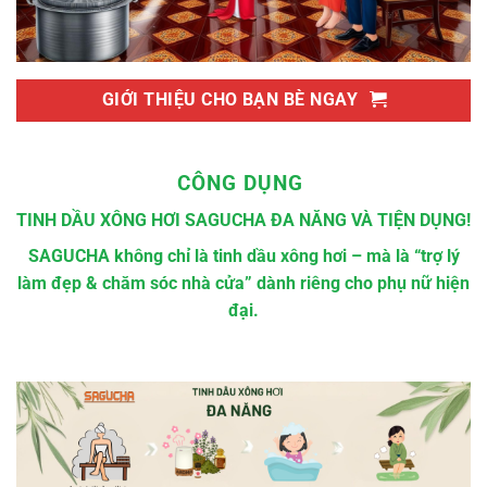
GIỚI THIỆU CHO BẠN BÈ NGAY
CÔNG DỤNG
TINH DẦU XÔNG HƠI SAGUCHA ĐA NĂNG VÀ TIỆN DỤNG!
SAGUCHA không chỉ là tinh dầu xông hơi – mà là “trợ lý
làm đẹp & chăm sóc nhà cửa” dành riêng cho phụ nữ hiện
đại.