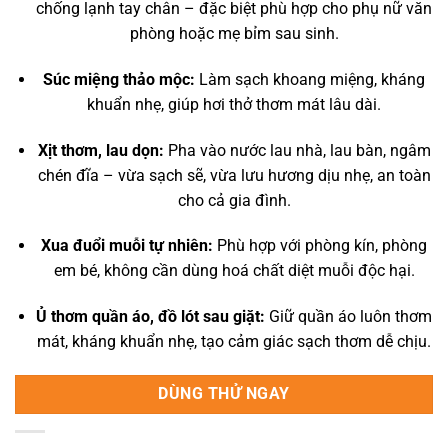
chống lạnh tay chân – đặc biệt phù hợp cho phụ nữ văn
phòng hoặc mẹ bỉm sau sinh.
Súc miệng thảo mộc:
Làm sạch khoang miệng, kháng
khuẩn nhẹ, giúp hơi thở thơm mát lâu dài.
Xịt thơm, lau dọn:
Pha vào nước lau nhà, lau bàn, ngâm
chén đĩa – vừa sạch sẽ, vừa lưu hương dịu nhẹ, an toàn
cho cả gia đình.
Xua đuổi muỗi tự nhiên:
Phù hợp với phòng kín, phòng
em bé, không cần dùng hoá chất diệt muỗi độc hại.
Ủ thơm quần áo, đồ lót sau giặt:
Giữ quần áo luôn thơm
mát, kháng khuẩn nhẹ, tạo cảm giác sạch thơm dễ chịu.
DÙNG THỬ NGAY