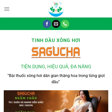
Chuyển
đến
nội
dung
TINH DẦU XÔNG HƠI
TIỆN DỤNG, HIỆU QUẢ, ĐA NĂNG
“Bài thuốc xông hơi dân gian thăng hoa trong từng giọt
dầu”