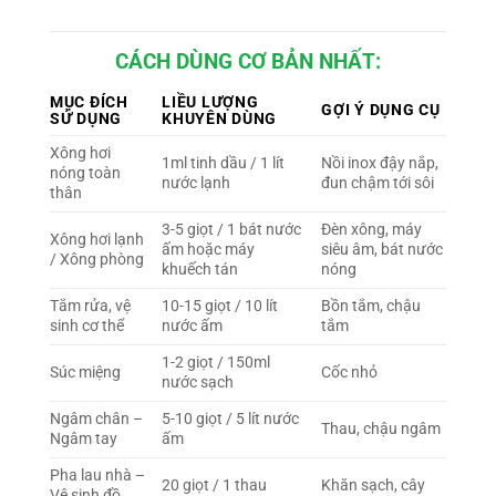
CÁCH DÙNG CƠ BẢN NHẤT:
MỤC ĐÍCH
LIỀU LƯỢNG
GỢI Ý DỤNG CỤ
SỬ DỤNG
KHUYÊN DÙNG
Xông hơi
1ml tinh dầu / 1 lít
Nồi inox đậy nắp,
nóng toàn
nước lạnh
đun chậm tới sôi
thân
3-5 giọt / 1 bát nước
Đèn xông, máy
Xông hơi lạnh
ấm hoặc máy
siêu âm, bát nước
/ Xông phòng
khuếch tán
nóng
Tắm rửa, vệ
10-15 giọt / 10 lít
Bồn tắm, chậu
sinh cơ thể
nước ấm
tắm
1-2 giọt / 150ml
Súc miệng
Cốc nhỏ
nước sạch
Ngâm chân –
5-10 giọt / 5 lít nước
Thau, chậu ngâm
Ngâm tay
ấm
Pha lau nhà –
20 giọt / 1 thau
Khăn sạch, cây
Vệ sinh đồ