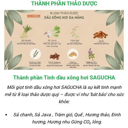
THÀNH PHẦN THẢO DƯỢC
Thành phần Tinh dầu xông hơi SAGUCHA
Mỗi giọt tinh dầu xông hơi SAGUCHA là sự kết tinh mạnh
mẽ từ 8 loại thảo dược quý – được ví như ‘bát bảo’ cho sức
khỏe:
Sả chanh,
Sả Java ,
Tràm gió,
Quế ,
Hương thảo,
Đinh
hương,
Hương nhu
Gừng CO₂ lỏng.