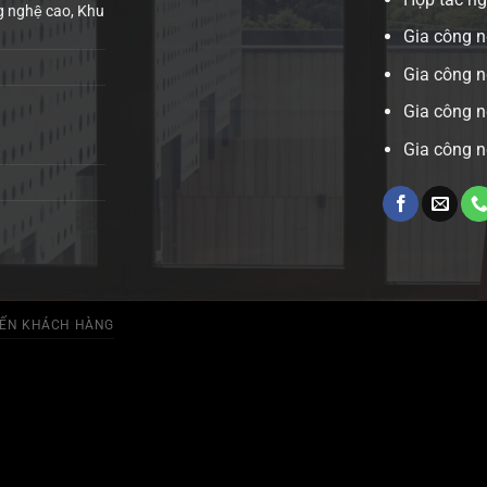
 nghệ cao, Khu
Gia công n
Gia công 
Gia công n
Gia công n
IẾN KHÁCH HÀNG