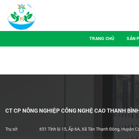
Chuyển
đến
nội
dung
TRANG CHỦ
SẢN 
CT CP NÔNG NGHIỆP CÔNG NGHỆ CAO THANH BÌN
Trụ sở:
651 Tỉnh lộ 15, Ấp 6A, Xã Tân Thạnh Đông, Huyện C