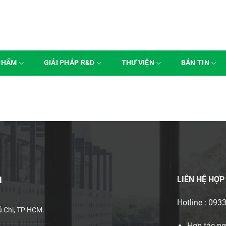
PHẨM
GIẢI PHÁP R&D
THƯ VIỆN
BẢN TIN
LIÊN HỆ
HỢP
H
Hotline : 093
ủ Chi, TP HCM.
Hợp tác n