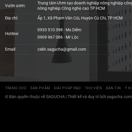
Trung tâm Ươm tạo doanh nghiệp nông nghiệp công
Vườn ươm:
nông nghiệp Công nghệ cao TP HCM
Địa chỉ:
Ấp 1, Xã Phạm Văn Cội, Huyện Củ Chi, TP HCM
0933 510 398 - Ms Diễm
Hotline:
0909 967 086 - Mr Lộc
Email:
cskh.sagucha@gmail.com
TRANG CHỦ
SẢN PHẨM
GIẢI PHÁP R&D
THƯ VIỆN
BẢN TIN
Ý K
© Bản quyền thuộc về SAGUCHA | Thiết kế và duy trì bởi sagucha.com