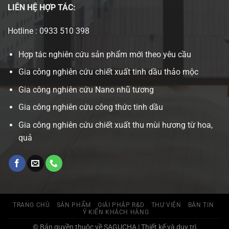
LIÊN HỆ
HỢP TÁC:
Hotline : 0933 510 398
Hợp tác nghiên cứu sản phẩm mới theo yêu cầu
Gia công nghiên cứu chiết xuất tinh dầu thảo mộc
Gia công nghiên cứu Nano nhũ tương
Gia công nghiên cứu công thức tinh dầu
Gia công nghiên cứu chiết xuất thu mùi hương từ hoa,
quả
TRANG CHỦ
SẢN PHẨM
GIẢI PHÁP R&D
THƯ VIỆN
BẢN TIN
Ý KIẾN KHÁCH HÀNG
© Bản quyền thuộc về SAGUCHA | Thiết kế và duy trì