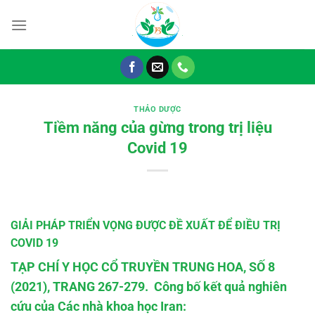
Chuyển
đến
nội
dung
THẢO DƯỢC
Tiềm năng của gừng trong trị liệu
Covid 19
GIẢI PHÁP TRIỂN VỌNG ĐƯỢC ĐỀ XUẤT ĐỂ ĐIỀU TRỊ
COVID 19
TẠP CHÍ Y HỌC CỔ TRUYỀN TRUNG HOA, SỐ 8
(2021), TRANG 267-279. Công bố kết quả nghiên
cứu của Các nhà khoa học Iran: