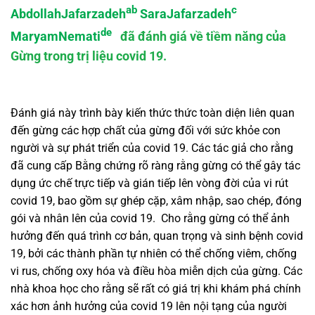
a
b
c
Abdollah
Jafarzadeh
Sara
Jafarzadeh
d
e
Maryam
Nemati
đã đánh giá về tiềm năng của
Gừng trong trị liệu covid 19.
Đánh giá này trình bày kiến thức thức toàn diện liên quan
đến gừng các hợp chất của gừng đối với sức khỏe con
người và sự phát triển của covid 19. Các tác giả cho rằng
đã cung cấp Bằng chứng rõ ràng rằng gừng có thể gây tác
dụng ức chế trực tiếp và gián tiếp lên vòng đời của vi rút
covid 19, bao gồm sự ghép cặp, xâm nhập, sao chép, đóng
gói và nhân lên của covid 19. Cho rằng gừng có thể ảnh
hưởng đến quá trình cơ bản, quan trọng và sinh bệnh covid
19, bởi các thành phần tự nhiên có thể chống viêm, chống
vi rus, chống oxy hóa và điều hòa miễn dịch của gừng. Các
nhà khoa học cho rằng sẽ rất có giá trị khi khám phá chính
xác hơn ảnh hưởng của covid 19 lên nội tạng của người