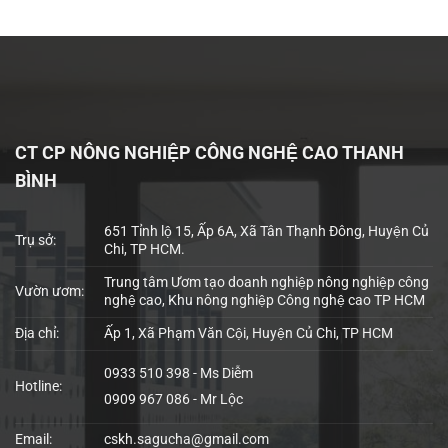
CT CP NÔNG NGHIỆP CÔNG NGHỆ CAO THANH
BÌNH
651 Tỉnh lộ 15, Ấp 6A, Xã Tân Thạnh Đông, Huyện Củ
Trụ sở:
Chi, TP HCM.
Trung tâm Ươm tạo doanh nghiệp nông nghiệp công
Vườn ươm:
nghệ cao, Khu nông nghiệp Công nghệ cao TP HCM
Địa chỉ:
Ấp 1, Xã Phạm Văn Cội, Huyện Củ Chi, TP HCM
0933 510 398 - Ms Diễm
Hotline:
0909 967 086 - Mr Lộc
Email:
cskh.sagucha@gmail.com