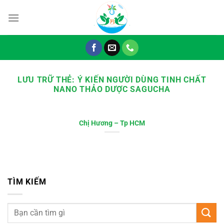
Chuyển
đến
nội
dung
LƯU TRỮ THẺ:
Ý KIẾN NGƯỜI DÙNG TINH CHẤT
NANO THẢO DƯỢC SAGUCHA
Chị Hương – Tp HCM
TÌM KIẾM