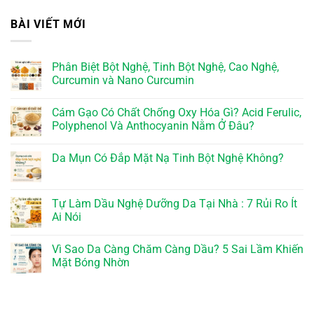
BÀI VIẾT MỚI
Phân Biệt Bột Nghệ, Tinh Bột Nghệ, Cao Nghệ,
Curcumin và Nano Curcumin
Cám Gạo Có Chất Chống Oxy Hóa Gì? Acid Ferulic,
Polyphenol Và Anthocyanin Nằm Ở Đâu?
Da Mụn Có Đắp Mặt Nạ Tinh Bột Nghệ Không?
Tự Làm Dầu Nghệ Dưỡng Da Tại Nhà : 7 Rủi Ro Ít
Ai Nói
Vì Sao Da Càng Chăm Càng Dầu? 5 Sai Lầm Khiến
Mặt Bóng Nhờn