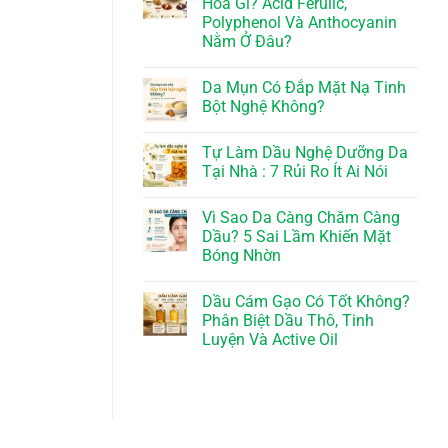
Hóa Gì? Acid Ferulic,
Polyphenol Và Anthocyanin
Nằm Ở Đâu?
Da Mụn Có Đắp Mặt Nạ Tinh
Bột Nghệ Không?
Tự Làm Dầu Nghệ Dưỡng Da
Tại Nhà : 7 Rủi Ro Ít Ai Nói
Vì Sao Da Càng Chăm Càng
Dầu? 5 Sai Lầm Khiến Mặt
Bóng Nhờn
Dầu Cám Gạo Có Tốt Không?
Phân Biệt Dầu Thô, Tinh
Luyện Và Active Oil