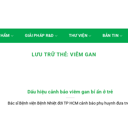
PHẨM
GIẢI PHÁP R&D
THƯ VIỆN
BẢN TIN
LƯU TRỮ THẺ:
VIÊM GAN
Dấu hiệu cảnh báo viêm gan bí ẩn ở trẻ
Bác sĩ Bệnh viện Bệnh Nhiệt đới TP HCM cảnh báo phụ huynh đưa trẻ