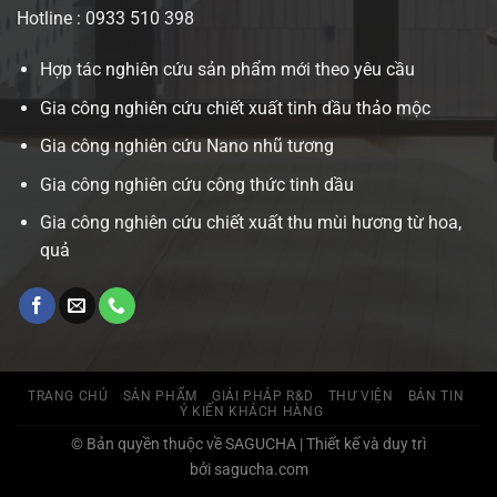
Hotline : 0933 510 398
Hợp tác nghiên cứu sản phẩm mới theo yêu cầu
Gia công nghiên cứu chiết xuất tinh dầu thảo mộc
Gia công nghiên cứu Nano nhũ tương
Gia công nghiên cứu công thức tinh dầu
Gia công nghiên cứu chiết xuất thu mùi hương từ hoa,
quả
TRANG CHỦ
SẢN PHẨM
GIẢI PHÁP R&D
THƯ VIỆN
BẢN TIN
Ý KIẾN KHÁCH HÀNG
© Bản quyền thuộc về SAGUCHA | Thiết kế và duy trì
bởi sagucha.com