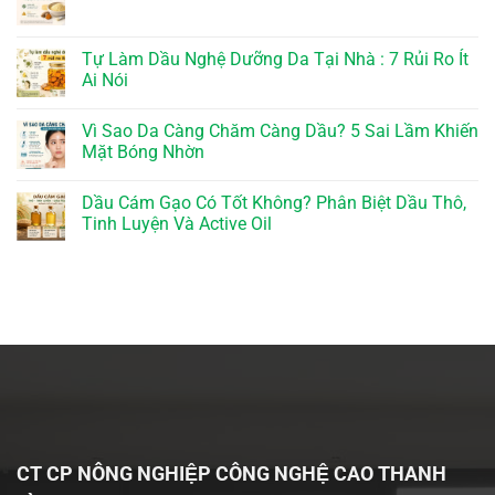
Tự Làm Dầu Nghệ Dưỡng Da Tại Nhà : 7 Rủi Ro Ít
Ai Nói
Vì Sao Da Càng Chăm Càng Dầu? 5 Sai Lầm Khiến
Mặt Bóng Nhờn
Dầu Cám Gạo Có Tốt Không? Phân Biệt Dầu Thô,
Tinh Luyện Và Active Oil
CT CP NÔNG NGHIỆP CÔNG NGHỆ CAO THANH