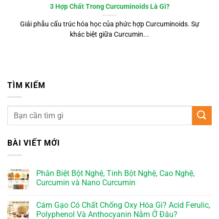
3 Hợp Chất Trong Curcuminoids Là Gì?
Giải phẫu cấu trúc hóa học của phức hợp Curcuminoids. Sự
khác biệt giữa Curcumin...
TÌM KIẾM
BÀI VIẾT MỚI
Phân Biệt Bột Nghệ, Tinh Bột Nghệ, Cao Nghệ,
Curcumin và Nano Curcumin
Cám Gạo Có Chất Chống Oxy Hóa Gì? Acid Ferulic,
Polyphenol Và Anthocyanin Nằm Ở Đâu?