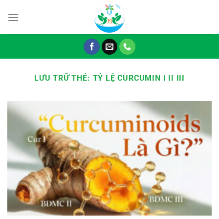
Chuyển
đến
nội
dung
LƯU TRỮ THẺ:
TỶ LỆ CURCUMIN I II III