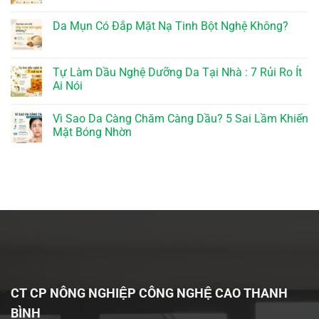
Da Mụn Có Đắp Mặt Nạ Tinh Bột Nghệ Không?
Tự Làm Dầu Nghệ Dưỡng Da Tại Nhà : 7 Rủi Ro Ít
Ai Nói
Vì Sao Da Càng Chăm Càng Dầu? 5 Sai Lầm Khiến
Mặt Bóng Nhờn
CT CP NÔNG NGHIỆP CÔNG NGHỆ CAO THANH
BÌNH